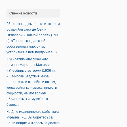
Свежие новости
95 лет назад вышел к читателям
роман Антуана де Сент-
Экзюпери «Ночной полёт» (1931
г.): «Теперь, создав свой
собственный мир, он мог
устроиться в нём поудобнее...»
К 90-летию классического
романа Маргарет Митчелл
«Унесённые ветром» (1936 г.):
«... Многие бедствия мира
проистекали от войн. А потом,
когда война кончалась, никто, в
сущности, не мог толком
объяснить, к чему всё это
было...»
Ко Дню медицинского работника
Украины: «... Вы боретесь за
наши общие интересы, и должен