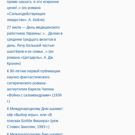
прямо сказать: я это искренне
ценю!..» (из романа
«Сильнодействующее
лекарство», А. Хейли)
27 июля — День медицинского
работника Украины: «... Делаю в
среднем тридцать визитов в
день. Лечу большей частью
шахтёров и их семьи...» (из
романа «Цитадель», А. Дж.
Кронин)
К 90-летию первой публикации
научно-фантастического
сатирического романа-
антиутопии Карела Чапека
«Война с саламандрами» (1936
г.)
К Международному Дню шахмат:
х/ф «Выбор игры», или «В
поисках Бобби Фишера» (реж.
Стивен Заиллян, 1993 г.)
К Международному Дню шахмат: