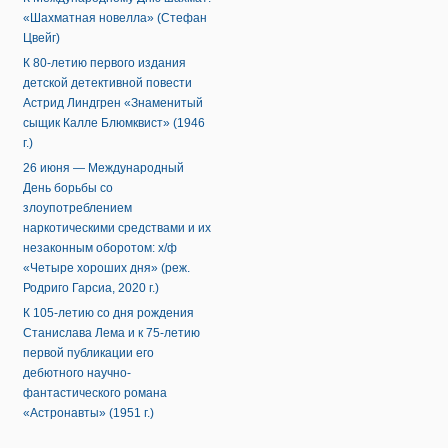
«Шахматная новелла» (Стефан
Цвейг)
К 80-летию первого издания
детской детективной повести
Астрид Линдгрен «Знаменитый
сыщик Калле Блюмквист» (1946
г.)
26 июня — Международный
День борьбы со
злоупотреблением
наркотическими средствами и их
незаконным оборотом: х/ф
«Четыре хороших дня» (реж.
Родриго Гарсиа, 2020 г.)
К 105-летию со дня рождения
Станислава Лема и к 75-летию
первой публикации его
дебютного научно-
фантастического романа
«Астронавты» (1951 г.)