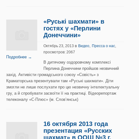
«Руські шахмати» в
гостях у «Перлини
Донеччини»
в
,
Октябрь 23, 2013
Видео
Пресса о нас
,
просмотров: 2067
Подробнее →
В дитячому оздоровчому комплексі
Перлина Донеччини пройшов незвичний
захід. Активісти громадського союзу «Совість» з
Краматорська презентували там «Руські шахмати». Діти
змогли не лише послухати про цю незвичну інтелектуальну
гру, а й спробувати засвоїти її на практиці. Відеорепортаж
телеконалу «С-Плюс» (м. Слов’янськ)
16 октября 2013 года
презентация «Русских
шахмат» в ООШ №3 г.