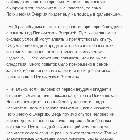
наблюдательность и терпение. Если же человек уже
обнаружил эти положительные качества, то сама
Психическая Энергия придёт ему на помощь в дальнейшем.
«Ещё раз ободрим всех, кто огорчается при первой неудаче
с опытом над Психической Энергией. Пусть они запомнят,
сколько условий могут влиять и препятствовать опыту.
Окружающие люди и предметы, пространственные токи,
состояние здоровья, наконец, мысли, получаемые
издалека, — всё может или повышать, или понижать
следствия. Много попыток было прекращено в самом
зачатке, ибо нелепое замечание или враждебная мысль
парализовала Психическую Энергию».
«Печально, если человек от первой неудачи впадает в
отчаяние. Этим он лишь показывает, что его Психическая
Энергия находится в полной распущенности. Тогда
испытатель должен здраво помыслить, как образовать
Психическую Энергию. Ведь помимо опытов человек не
вправе держать всеначальную энергию в безобразном
состоянии. Пусть каждый начинающий исследователь
испытает самого себя на разных обстоятельствах. Только
всевозможные испытания могут доказать, какие именно