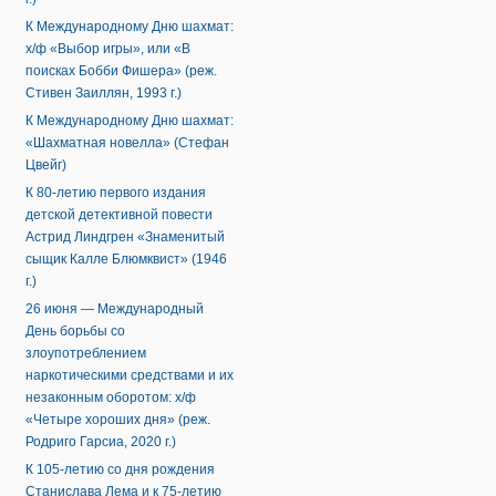
К Международному Дню шахмат:
х/ф «Выбор игры», или «В
поисках Бобби Фишера» (реж.
Стивен Заиллян, 1993 г.)
К Международному Дню шахмат:
«Шахматная новелла» (Стефан
Цвейг)
К 80-летию первого издания
детской детективной повести
Астрид Линдгрен «Знаменитый
сыщик Калле Блюмквист» (1946
г.)
26 июня — Международный
День борьбы со
злоупотреблением
наркотическими средствами и их
незаконным оборотом: х/ф
«Четыре хороших дня» (реж.
Родриго Гарсиа, 2020 г.)
К 105-летию со дня рождения
Станислава Лема и к 75-летию