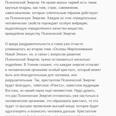
Психической Энергии. Но кроме малых червей есть такие
крупные ехидны, как гнев, страх, самомнение,
самосожаление, которые губительным образом действуют
на Психическую Энергию. Каждое из этих отрицательных
человеческих свойств порождает особую вибрацию,
выделяющую определённого качества вещество,
враждебное веществу Психической Энергии.
О вреде раздражительности и гнева уже отчасти
упоминалось во втором томе «Основы Миропонимания
Новой Эпохи», но, в связи с вопросом развития
Психической Энергии, нужно остановиться несколько
подробнее. В Учении сказано, что каждая энергия отлагает
в человеческом организме особый кристалл, который может
быть или благодетельным для человека, или
разрушительным. Так, кристаллом Психической Энергии
будет благодать, тибетское «Рингсэ», известное мудрецам
Востока, но нашей науке ещё неизвестное. Надо думать,
что раз Психическая Энергия отложилась уже настолько в
человеческом организме, что образовала кристалл, то это
будет то высшее проявление высшей мощи, которое будет
одухотворять и возносить человека дальше. Кристаллом