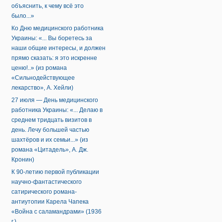
объяснить, к чему всё это
было...»
Ко Дню медицинского работника
Украины: «... Вы боретесь за
наши общие интересы, и должен
прямо сказать: я это искренне
ценю!..» (из романа
«Сильнодействующее
лекарство», А. Хейли)
27 июля — День медицинского
работника Украины: «... Делаю в
среднем тридцать визитов в
день. Лечу большей частью
шахтёров и их семьи...» (из
романа «Цитадель», А. Дж.
Кронин)
К 90-летию первой публикации
научно-фантастического
сатирического романа-
антиутопии Карела Чапека
«Война с саламандрами» (1936
г.)