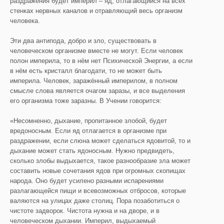
раздражения будет империл – яд, отлагающийся на всех
стенках нервных каналов и отравляющий весь организм
человека.
Эти два антипода, добро и зло, существовать в
человеческом организме вместе не могут. Если человек
полон империла, то в нём нет Психической Энергии, а если
в нём есть кристалл благодати, то не может быть
империла. Человек, заражённый империлом, в полном
смысле слова является очагом заразы, и все выделения
его организма тоже заразны. В Учении говорится:
«Несомненно, дыхание, пропитанное злобой, будет
вредоносным. Если яд отлагается в организме при
раздражении, если слюна может сделаться ядовитой, то и
дыхание может стать ядоносным. Нужно предвидеть,
сколько злобы выдыхается, такое разнообразие зла может
составить новые сочетания ядов при огромных скопищах
народа. Оно будет усилено разными испарениями
разлагающейся пищи и всевозможных отбросов, которые
валяются на улицах даже столиц. Пора позаботиться о
чистоте задворок. Чистота нужна и на дворе, и в
человеческом дыхании. Империл, выдыхаемый