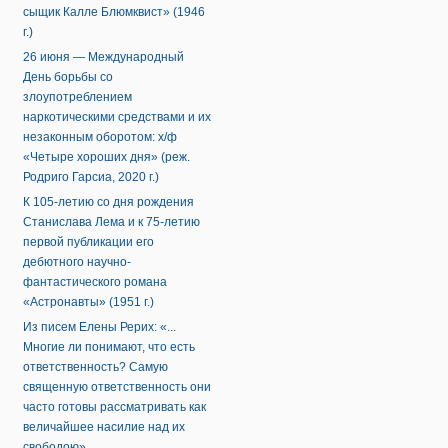
сыщик Калле Блюмквист» (1946
г.)
26 июня — Международный
День борьбы со
злоупотреблением
наркотическими средствами и их
незаконным оборотом: х/ф
«Четыре хороших дня» (реж.
Родриго Гарсиа, 2020 г.)
К 105-летию со дня рождения
Станислава Лема и к 75-летию
первой публикации его
дебютного научно-
фантастического романа
«Астронавты» (1951 г.)
Из писем Елены Рерих: «...
Многие ли понимают, что есть
ответственность? Самую
священную ответственность они
часто готовы рассматривать как
величайшее насилие над их
свободою».