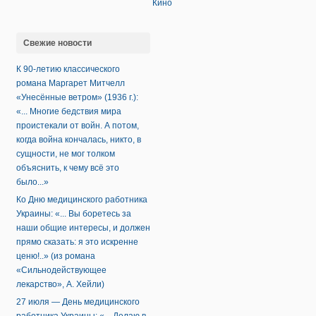
Кино
Свежие новости
К 90-летию классического
романа Маргарет Митчелл
«Унесённые ветром» (1936 г.):
«... Многие бедствия мира
проистекали от войн. А потом,
когда война кончалась, никто, в
сущности, не мог толком
объяснить, к чему всё это
было...»
Ко Дню медицинского работника
Украины: «... Вы боретесь за
наши общие интересы, и должен
прямо сказать: я это искренне
ценю!..» (из романа
«Сильнодействующее
лекарство», А. Хейли)
27 июля — День медицинского