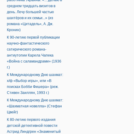
работника Украины: «... Делаю в
среднем тридцать визитов в
день. Лечу большей частью
шахтёров и их семьи...» (из
романа «Цитадель», А. Дж.
Кронин)
К 90-летию первой публикации
научно-фантастического
сатирического романа-
антиутопии Карела Чапека
«Война с саламандрами» (1936
г.)
К Международному Дню шахмат:
х/ф «Выбор игры», или «В
поисках Бобби Фишера» (реж.
Стивен Заиллян, 1993 г.)
К Международному Дню шахмат:
«Шахматная новелла» (Стефан
Цвейг)
К 80-летию первого издания
детской детективной повести
Астрид Линдгрен «Знаменитый