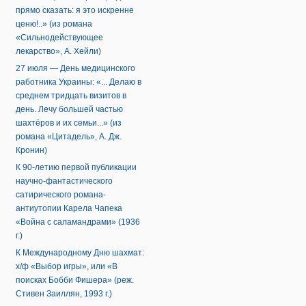
прямо сказать: я это искренне
ценю!..» (из романа
«Сильнодействующее
лекарство», А. Хейли)
27 июля — День медицинского
работника Украины: «... Делаю в
среднем тридцать визитов в
день. Лечу большей частью
шахтёров и их семьи...» (из
романа «Цитадель», А. Дж.
Кронин)
К 90-летию первой публикации
научно-фантастического
сатирического романа-
антиутопии Карела Чапека
«Война с саламандрами» (1936
г.)
К Международному Дню шахмат:
х/ф «Выбор игры», или «В
поисках Бобби Фишера» (реж.
Стивен Заиллян, 1993 г.)