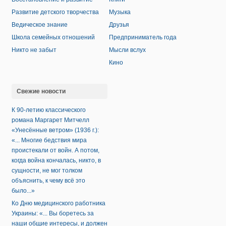
Развитие детского творчества
Музыка
Ведическое знание
Друзья
Школа семейных отношений
Предприниматель года
Никто не забыт
Мысли вслух
Кино
Свежие новости
К 90-летию классического
романа Маргарет Митчелл
«Унесённые ветром» (1936 г.):
«... Многие бедствия мира
проистекали от войн. А потом,
когда война кончалась, никто, в
сущности, не мог толком
объяснить, к чему всё это
было...»
Ко Дню медицинского работника
Украины: «... Вы боретесь за
наши общие интересы, и должен