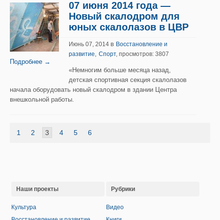
07 июня 2014 года —
Новый скалодром для
юных скалолазов в ЦВР
в
Июнь 07, 2014
Восстановление и
,
развитие
Спорт
, просмотров: 3807
Подробнее →
«Немногим больше месяца назад,
детская спортивная секция скалолазов
начала оборудовать новый скалодром в здании Центра
внешкольной работы.
1
2
3
4
5
6
Наши проекты
Рубрики
Культура
Видео
Восстановление и развитие
Книги