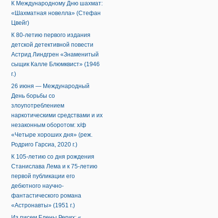
К Международному Дню шахмат:
«Шахматная новелла» (Стефан
Цвейг)
К 80-летию первого издания
детской детективной повести
Астрид Линдгрен «Знаменитый
сыщик Калле Блюмквист» (1946
г.)
26 июня — Международный
День борьбы со
злоупотреблением
наркотическими средствами и их
незаконным оборотом: х/ф
«Четыре хороших дня» (реж.
Родриго Гарсиа, 2020 г.)
К 105-летию со дня рождения
Станислава Лема и к 75-летию
первой публикации его
дебютного научно-
фантастического романа
«Астронавты» (1951 г.)
Из писем Елены Рерих: «...