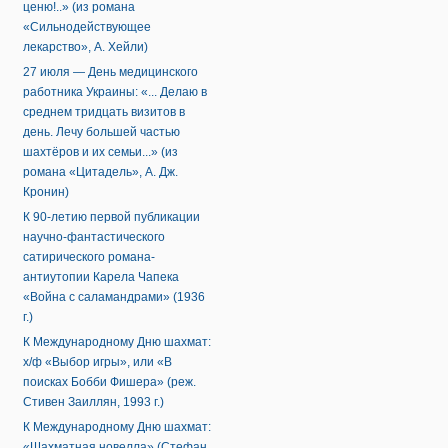
ценю!..» (из романа
«Сильнодействующее
лекарство», А. Хейли)
27 июля — День медицинского
работника Украины: «... Делаю в
среднем тридцать визитов в
день. Лечу большей частью
шахтёров и их семьи...» (из
романа «Цитадель», А. Дж.
Кронин)
К 90-летию первой публикации
научно-фантастического
сатирического романа-
антиутопии Карела Чапека
«Война с саламандрами» (1936
г.)
К Международному Дню шахмат:
х/ф «Выбор игры», или «В
поисках Бобби Фишера» (реж.
Стивен Заиллян, 1993 г.)
К Международному Дню шахмат:
«Шахматная новелла» (Стефан