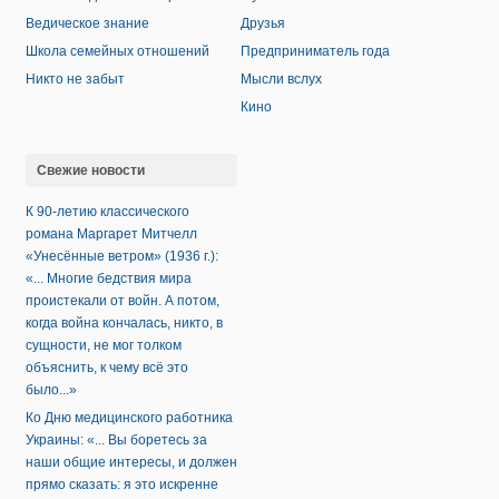
Ведическое знание
Друзья
Школа семейных отношений
Предприниматель года
Никто не забыт
Мысли вслух
Кино
Свежие новости
К 90-летию классического
романа Маргарет Митчелл
«Унесённые ветром» (1936 г.):
«... Многие бедствия мира
проистекали от войн. А потом,
когда война кончалась, никто, в
сущности, не мог толком
объяснить, к чему всё это
было...»
Ко Дню медицинского работника
Украины: «... Вы боретесь за
наши общие интересы, и должен
прямо сказать: я это искренне