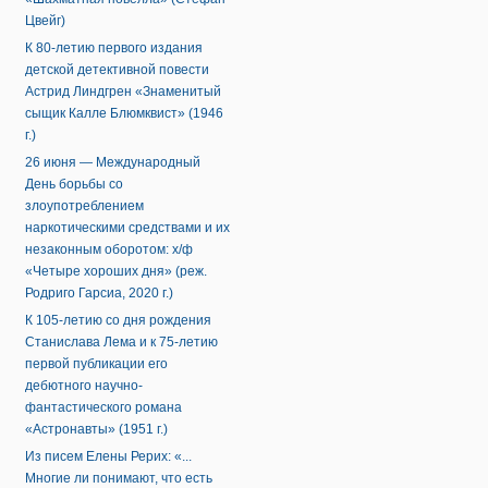
Цвейг)
К 80-летию первого издания
детской детективной повести
Астрид Линдгрен «Знаменитый
сыщик Калле Блюмквист» (1946
г.)
26 июня — Международный
День борьбы со
злоупотреблением
наркотическими средствами и их
незаконным оборотом: х/ф
«Четыре хороших дня» (реж.
Родриго Гарсиа, 2020 г.)
К 105-летию со дня рождения
Станислава Лема и к 75-летию
первой публикации его
дебютного научно-
фантастического романа
«Астронавты» (1951 г.)
Из писем Елены Рерих: «...
Многие ли понимают, что есть