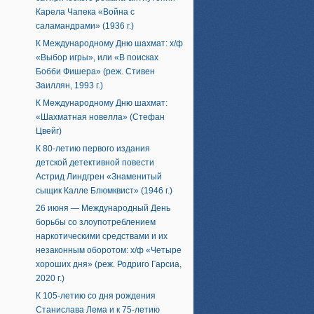
Карела Чапека «Война с
саламандрами» (1936 г.)
К Международному Дню шахмат: х/ф
«Выбор игры», или «В поисках
Бобби Фишера» (реж. Стивен
Заиллян, 1993 г.)
К Международному Дню шахмат:
«Шахматная новелла» (Стефан
Цвейг)
К 80-летию первого издания
детской детективной повести
Астрид Линдгрен «Знаменитый
сыщик Калле Блюмквист» (1946 г.)
26 июня — Международный День
борьбы со злоупотреблением
наркотическими средствами и их
незаконным оборотом: х/ф «Четыре
хороших дня» (реж. Родриго Гарсиа,
2020 г.)
К 105-летию со дня рождения
Станислава Лема и к 75-летию