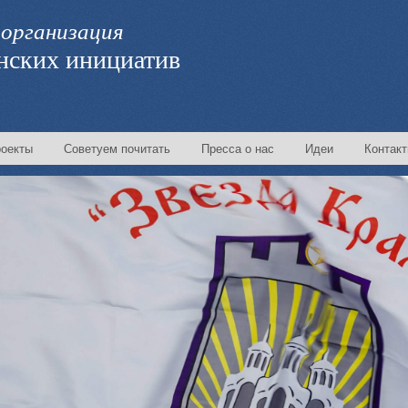
организация
нских инициатив
оекты
Советуем почитать
Пресса о нас
Идеи
Контак