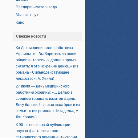
Предприниматель года
Мысли вслух
Кино
Свежие новости
Ко Дню медицинского работника
Украины: «... Вы боретесь за наши
общие интересы, и должен прямо
сказать: я это искренне ценю!..» (из
романа «Сильнодействующее
лекарство», А. Хейли)
27 июля — День медицинского
работника Украины: «... Делаю в
среднем тридцать визитов в день.
Лечу большей частью шахтёров и их
семьи...» (из романа «Цитадель», А.
Дж. Кронин)
К 90-летию первой публикации
научно-фантастического
сатирического романа-антиутопии