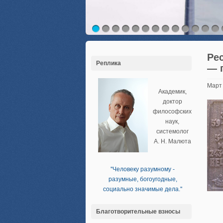
Ре
Реплика
— 
Март
Академик,
доктор
философских
наук,
системолог
А. Н. Малюта
''Человеку разумному -
разумные, богоугодные,
социально значимые дела.''
Благотворительные взносы