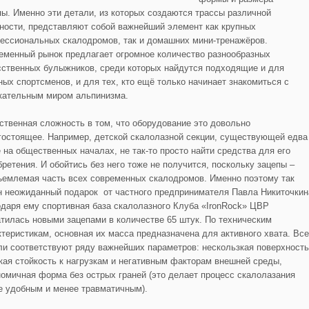
пы. Именно эти детали, из которых создаются трассы различной
ности, представляют собой важнейший элемент как крупных
ессиональных скалодромов, так и домашних мини-тренажёров.
еменный рынок предлагает огромное количество разнообразных
сственных булыжников, среди которых найдутся подходящие и для
ных спортсменов, и для тех, кто ещё только начинает знакомиться с
кательным миром альпинизма.
ственная сложность в том, что оборудование это довольно
гостоящее. Например, детской скалолазной секции, существующей едва
е на общественных началах, не так-то просто найти средства для его
бретения. И обойтись без него тоже не получится, поскольку зацепы –
ъемлемая часть всех современных скалодромов. Именно поэтому так
н неожиданный подарок от частного предпринимателя Павла Никиточкин
одаря ему спортивная база скалолазного Клуба «IronRock» ЦВР
атилась новыми зацепами в количестве 65 штук. По техническим
ктеристикам, основная их масса предназначена для активного хвата. Все
ли соответствуют ряду важнейших параметров: нескользкая поверхность
кая стойкость к нагрузкам и негативным факторам внешней среды,
номичная форма без острых граней (это делает процесс скалолазания
е удобным и менее травматичным).