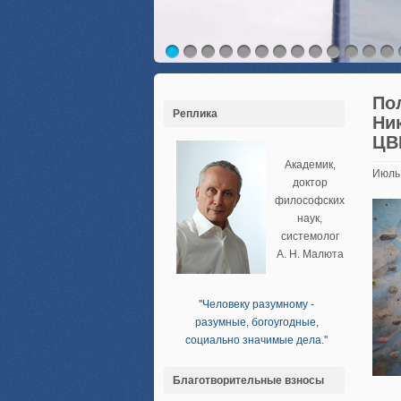
По
Реплика
Ни
ЦВ
Академик,
Июль
доктор
философских
наук,
системолог
А. Н. Малюта
''Человеку разумному -
разумные, богоугодные,
социально значимые дела.''
Благотворительные взносы