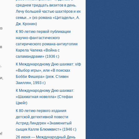
среднем тридцать визитов в день.
Лечу большей частью шахтёров и их
семьи...» (из романа «Цитадель», А.
Дж. Кронин)
из
К 90-летию первой публикации
научно-фантастического
сатирического романа-антиутопии
 в
Карела Чапека «Война с
саламандрами» (1936 г.)
К Международному Дню шахмат: х/ф
,
«Выбор игры», или «В поисках
Бобби Фишера» (реж. Стивен
и,
Заиллян, 1993 г.)
К Международному Дню шахмат:
«Шахматная новелла» (Стефан
Цвейг)
К 80-летию первого издания
детской детективной повести
Астрид Линдгрен «Знаменитый
сыщик Калле Блюмквист» (1946 г.)
и!
26 июня — Международный День