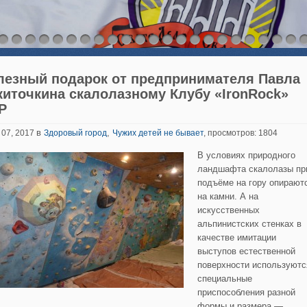
лезный подарок от предпринимателя Павла
киточкина скалолазному Клубу «IronRock»
Р
в
,
 07, 2017
Здоровый город
Чужих детей не бывает
, просмотров: 1804
В условиях природного
ландшафта скалолазы пр
подъёме на гору опирают
на камни.
А на
искусственных
альпинистских стенках в
качестве имитации
выступов естественной
поверхности используютс
специальные
приспособления разной
формы и размера —