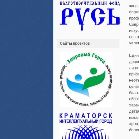
заце
слож
проф
Совр
иску
опыт
увле
Сайты проектов
Един
доро
ли н
прио
неот
цене
благ
обог
хара
дета
высо
эрго
боле