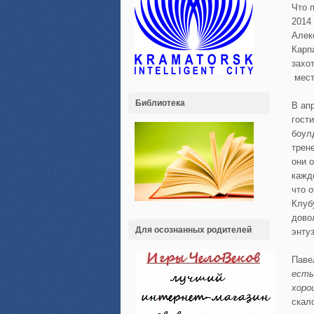
Что 
2014
Алек
Карп
захо
мест
Библиотека
В ап
гост
боул
трен
они 
кажд
что 
Клуб
дово
Для осознанных родителей
энту
Паве
есть
хоро
скал