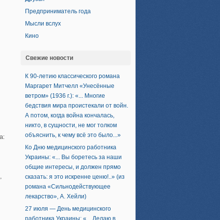
Предприниматель года
Мысли вслух
Кино
Свежие новости
К 90-летию классического романа
Маргарет Митчелл «Унесённые
ветром» (1936 г.): «... Многие
бедствия мира проистекали от войн.
А потом, когда война кончалась,
никто, в сущности, не мог толком
объяснить, к чему всё это было...»
а:
Ко Дню медицинского работника
Украины: «... Вы боретесь за наши
общие интересы, и должен прямо
,
сказать: я это искренне ценю!..» (из
романа «Сильнодействующее
лекарство», А. Хейли)
27 июля — День медицинского
работника Украины: «... Делаю в