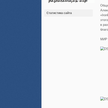
Обще
Алек
Статистика сайта
«Iro
этог
в ра
благ
МИР