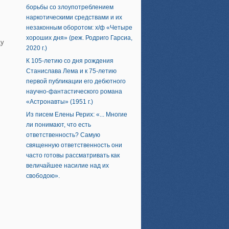
борьбы со злоупотреблением
наркотическими средствами и их
незаконным оборотом: х/ф «Четыре
хороших дня» (реж. Родриго Гарсиа,
ду
2020 г.)
К 105-летию со дня рождения
Станислава Лема и к 75-летию
первой публикации его дебютного
научно-фантастического романа
«Астронавты» (1951 г.)
Из писем Елены Рерих: «... Многие
ли понимают, что есть
ответственность? Самую
священную ответственность они
часто готовы рассматривать как
величайшее насилие над их
свободою».