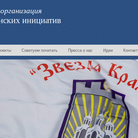
организация
нских инициатив
оекты
Советуем почитать
Пресса о нас
Идеи
Контак