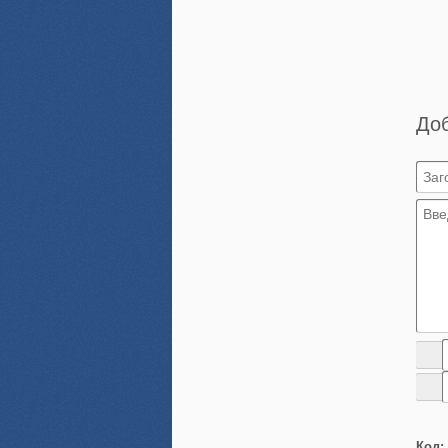
До
Код: