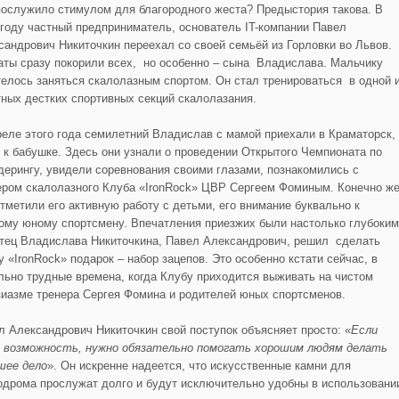
послужило стимулом для благородного жеста? Предыстория такова. В
 году частный предприниматель, основатель IT-компании Павел
сандрович Никиточкин переехал со своей семьёй из Горловки во Львов.
аты сразу покорили всех, но особенно – сына Владислава. Мальчику
телось заняться скалолазным спортом. Он стал тренироваться в одной 
ных дестких спортивных секций скалолазания.
реле этого года семилетний Владислав с мамой приехали в Краматорск,
и к бабушке. Здесь они узнали о проведении Открытого Чемпионата по
дерингу, увидели соревнования своими глазами, познакомились с
ером скалолазного Клуба «IronRock» ЦВР Сергеем Фоминым. Конечно же
отметили его активную работу с детьми, его внимание буквально к
ому юному спортсмену. Впечатления приезжих были настолько глубоким
отец Владислава Никиточкина, Павел Александрович, решил сделать
у «IronRock» подарок – набор зацепов. Это особенно кстати сейчас, в
льно трудные времена, когда Клубу приходится выживать на чистом
зиазме тренера Сергея Фомина и родителей юных спортсменов.
л Александрович Никиточкин свой поступок объясняет просто: «
Если
 возможность,
нужно обязательно помогать хорошим людям делать
шее дело
». Он искренне надеется, что искусственные камни для
одрома прослужат долго и будут исключительно удобны в использовани