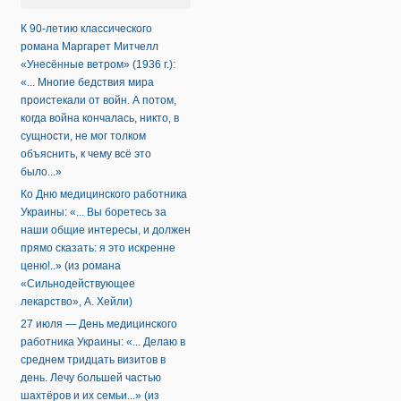
К 90-летию классического
романа Маргарет Митчелл
«Унесённые ветром» (1936 г.):
«... Многие бедствия мира
проистекали от войн. А потом,
когда война кончалась, никто, в
сущности, не мог толком
объяснить, к чему всё это
было...»
Ко Дню медицинского работника
Украины: «... Вы боретесь за
наши общие интересы, и должен
прямо сказать: я это искренне
ценю!..» (из романа
«Сильнодействующее
лекарство», А. Хейли)
27 июля — День медицинского
работника Украины: «... Делаю в
среднем тридцать визитов в
день. Лечу большей частью
шахтёров и их семьи...» (из