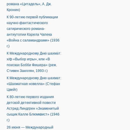
романа «Цитадель», А. Дж.
Кронин)
К 90-летию первой публикации
научно-фантастического
сатирического романа-
антиутопии Карела Чапека
«Война с саламандрами» (1936
г.)
К Международному Дню шахмат:
х/ф «Выбор игры», или «В
поисках Бобби Фишера» (реж.
Стивен Заиллян, 1993 г.)
К Международному Дню шахмат:
«Шахматная новелла» (Стефан
Цвейг)
К 80-летию первого издания
детской детективной повести
Астрид Линдгрен «Знаменитый
сыщик Калле Блюмквист» (1946
г.)
26 июня — Международный