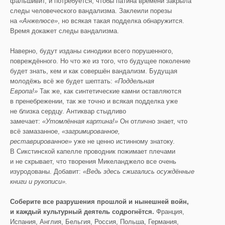
фальшивит, и потребуется, чтобы патина времени закрыла
следы человеческого вандализма. Заклеили порезы
на
«Анжелюсе»
, но всякая такая подделка обнаружится.
Время докажет следы вандализма.
Наверно, будут изданы синодики всего порушенного,
повреждённого. Но что же из того, что будущее поколение
будет знать, кем и как совершён вандализм. Будущая
молодёжь всё же будет шептать:
«Поддельная
Европа!»
Так же, как синтетические камни оставляются
в пренебрежении, так же точно и всякая подделка уже
не близка сердцу. Антиквар стыдливо
замечает:
«Утомлённая картина!»
Он отлично знает, что
всё замазанное,
«загримированное,
реставрированное»
уже не ценно истинному знатоку.
В Сикстинской капелле проводник пожимает плечами
и не скрывает, что творения Микеланджело все очень
изуродованы. Добавит:
«Ведь здесь сжигались осуждённые
книги и рукописи».
Соберите все разрушения прошлой и нынешней войн,
и каждый культурный деятель содрогнётся.
Франция,
Испания, Англия, Бельгия, Россия, Польша, Германия,