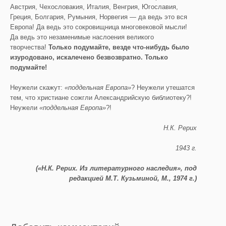
Австрия, Чехословакия, Италия, Венгрия, Югославия,
Греция, Болгария, Румыния, Норвегия — да ведь это вся
Европа! Да ведь это сокровищница многовековой мысли!
Да ведь это незаменимые наслоения великого
творчества!
Только подумайте, везде что-нибудь было
изуродовано, искалечено безвозвратно. Только
подумайте!
Неужели скажут:
«поддельная Европа»
? Неужели утешатся
тем, что христиане сожгли Александрийскую библиотеку?!
Неужели
«поддельная Европа»
?!
Н.К. Рерих
1943 г.
(«Н.К. Рерих. Из литературного наследия», под
редакцией М.Т. Кузьминой, М., 1974 г.)