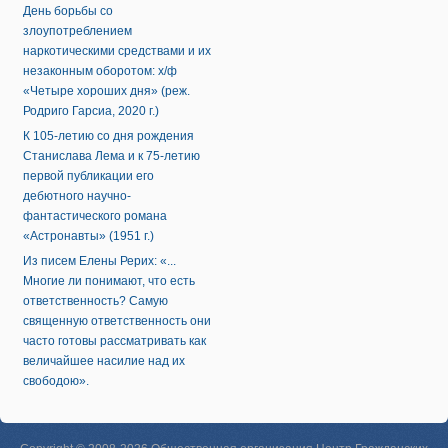
День борьбы со
злоупотреблением
наркотическими средствами и их
незаконным оборотом: х/ф
«Четыре хороших дня» (реж.
Родриго Гарсиа, 2020 г.)
К 105-летию со дня рождения
Станислава Лема и к 75-летию
первой публикации его
дебютного научно-
фантастического романа
«Астронавты» (1951 г.)
Из писем Елены Рерих: «...
Многие ли понимают, что есть
ответственность? Самую
священную ответственность они
часто готовы рассматривать как
величайшее насилие над их
свободою».