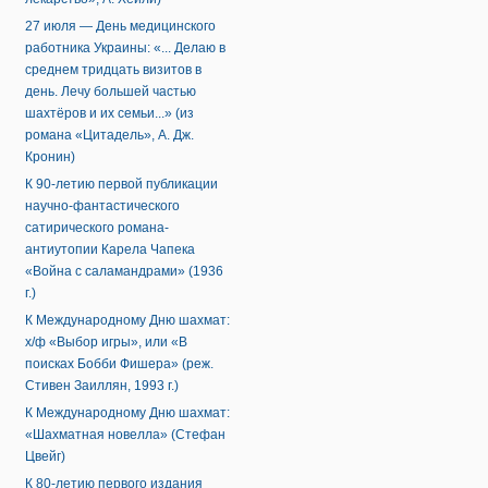
27 июля — День медицинского
работника Украины: «... Делаю в
среднем тридцать визитов в
день. Лечу большей частью
шахтёров и их семьи...» (из
романа «Цитадель», А. Дж.
Кронин)
К 90-летию первой публикации
научно-фантастического
сатирического романа-
антиутопии Карела Чапека
«Война с саламандрами» (1936
г.)
К Международному Дню шахмат:
х/ф «Выбор игры», или «В
поисках Бобби Фишера» (реж.
Стивен Заиллян, 1993 г.)
К Международному Дню шахмат:
«Шахматная новелла» (Стефан
Цвейг)
К 80-летию первого издания