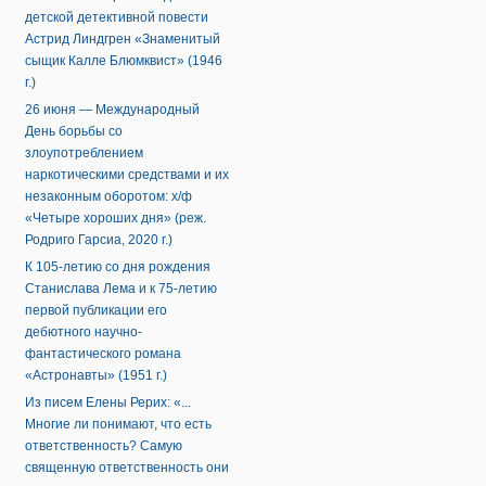
детской детективной повести
Астрид Линдгрен «Знаменитый
сыщик Калле Блюмквист» (1946
г.)
26 июня — Международный
День борьбы со
злоупотреблением
наркотическими средствами и их
незаконным оборотом: х/ф
«Четыре хороших дня» (реж.
Родриго Гарсиа, 2020 г.)
К 105-летию со дня рождения
Станислава Лема и к 75-летию
первой публикации его
дебютного научно-
фантастического романа
«Астронавты» (1951 г.)
Из писем Елены Рерих: «...
Многие ли понимают, что есть
ответственность? Самую
священную ответственность они