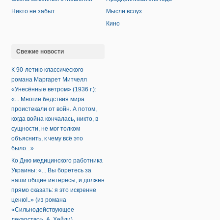
Никто не забыт
Мысли вслух
Кино
Свежие новости
К 90-летию классического
романа Маргарет Митчелл
«Унесённые ветром» (1936 г.):
«... Многие бедствия мира
проистекали от войн. А потом,
когда война кончалась, никто, в
сущности, не мог толком
объяснить, к чему всё это
было...»
Ко Дню медицинского работника
Украины: «... Вы боретесь за
наши общие интересы, и должен
прямо сказать: я это искренне
ценю!..» (из романа
«Сильнодействующее
лекарство», А. Хейли)