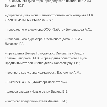
– Генерального директора, председателя правления СКМЗ
Бондаря Ю.Г.;
– директора Дивизиона машиностроительного холдинга НПК
«Горные машины» Рыбалко С.В.;
– генерального директора ООО «Забота» Большакова А.С.;
– генерального директора Ювелирного дома «САГА»
Липатова Г.А.;
– президента Центра Гражданских Инициатив «Звезда
Крама» Запорожец М.В. и президента областного Клуба
Предпринимателей «Наше дело» Борозенцеву Т.В.;
– военного комиссара Краматорска Василенко А.М.;
– Никогосяна С.М («Комфорт-парк-отель»);
– дилера завода «Новые окна» Вицина В.Е.;
– частного предпринимателя Ялиева З.М.;