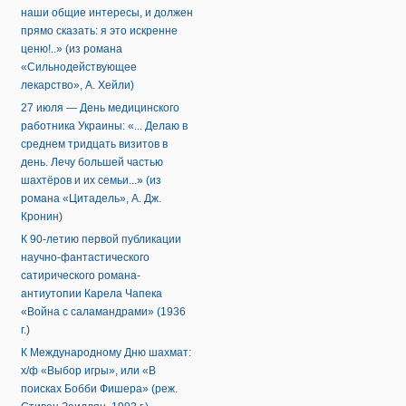
наши общие интересы, и должен
прямо сказать: я это искренне
ценю!..» (из романа
«Сильнодействующее
лекарство», А. Хейли)
27 июля — День медицинского
работника Украины: «... Делаю в
среднем тридцать визитов в
день. Лечу большей частью
шахтёров и их семьи...» (из
романа «Цитадель», А. Дж.
Кронин)
К 90-летию первой публикации
научно-фантастического
сатирического романа-
антиутопии Карела Чапека
«Война с саламандрами» (1936
г.)
К Международному Дню шахмат:
х/ф «Выбор игры», или «В
поисках Бобби Фишера» (реж.