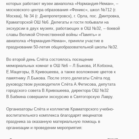
которых работают музеи авиаполка «Нормандия-Неман», –
московского центра образования «Феникс», школ №712 (г.
Москва), № 34 (г. Днепропетровск), г. Орла, пос. Дмитровка,
Краматорской ОШ №6. Делегаты и гости побывали на
экскурсии в двух музеях, работающих в ОШ №32, – боевой
славы Великой Отечественной войны «Память» и
авиаполка «Нормандия-Неман», приняли участие в
праздновании 50-летия общеобразовательной школы №32.
Во второй день Слёта состоялось посещение
мемориальных комнат в ОШ №6 – Л.Быкова, И.Кобзона,
Е.Мацегоры, В.Кривошеева, а также возложение цветов к
памятнику Л.Быкова. После этого делегаты Слёта под
руководством руководителя Слёта А.Фетисова, депутата
городского совета В.Кривошеева, директора ОШ №32
В.Бабкина совершили экскурсию в Святогорскую Лавру.
Организаторы Слёта и коллектив Краматорского учебно-
воспитательного комплекса благодарят меценатов
праздника за оказанную материальную помощь в
организации и проведении мероприятия: