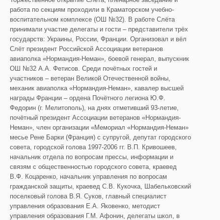
работа по секциям проходили в Краматорском учебно-
воспитательном комплексе (ОШ №32). В работе Слёта
принимали участие делегаты и гости – представители трёх
государств: Украины, России, Франции. Организовал и вёл
Слёт президент Российской Ассоциации ветеранов
авиаполка «Нормандия-Неман», боевой генерал, выпускник
ОШ №32 А.А. Фетисов. Среди почётных гостей и
участников – ветеран Великой Отечественной войны,
механик авиаполка «Нормандия-Неман», кавалер высшей
награды Франции – ордена Почётного легиона Ю.Ф.
Федорин (г. Мелитополь), на днях отметивший 93-летие,
почётный президент Ассоциации ветеранов «Нормандия-
Неман», член организации «Мемориал «Нормандия-Неман»
месье Рене Барки (Франция) с супругой, депутат городского
совета, городской голова 1997-2006 гг. В.П. Кривошеев,
начальник отдела по вопросам прессы, информации и
связям с общественностью городского совета, краевед
В.Ф. Коцаренко, начальник управления по вопросам
гражданской защиты, краевед С.В. Кукочка, Шабельковский
поселковый голова В.Я. Суков, главный специалист
управления образования Е.А. Яковенко, методист
управления образования Г.М. Афонин, делегаты школ, в