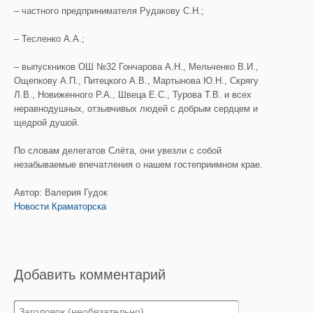
– частного предпринимателя Рудакову С.Н.;
– Тесленко А.А.;
– выпускников ОШ №32 Гончарова А.Н., Мельченко В.И.,
Ощепкову А.П., Питецкого А.В., Мартынова Ю.Н., Скрягу
Л.В., Новиженного Р.А., Швеца Е.С., Турова Т.В. и всех
неравнодушных, отзывчивых людей с добрым сердцем и
щедрой душой.
По словам делегатов Слёта, они увезли с собой
незабываемые впечатления о нашем гостеприимном крае.
Автор: Валерия Гудок
Новости Краматорска
Добавить комментарий