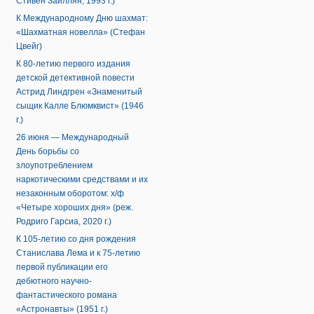
Стивен Заиллян, 1993 г.)
К Международному Дню шахмат:
«Шахматная новелла» (Стефан
Цвейг)
К 80-летию первого издания
детской детективной повести
Астрид Линдгрен «Знаменитый
сыщик Калле Блюмквист» (1946
г.)
26 июня — Международный
День борьбы со
злоупотреблением
наркотическими средствами и их
незаконным оборотом: х/ф
«Четыре хороших дня» (реж.
Родриго Гарсиа, 2020 г.)
К 105-летию со дня рождения
Станислава Лема и к 75-летию
первой публикации его
дебютного научно-
фантастического романа
«Астронавты» (1951 г.)