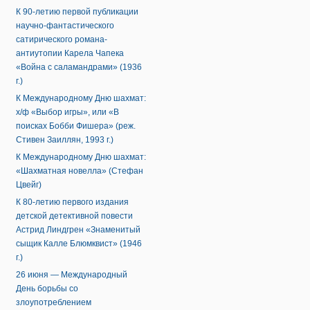
К 90-летию первой публикации
научно-фантастического
сатирического романа-
антиутопии Карела Чапека
«Война с саламандрами» (1936
г.)
К Международному Дню шахмат:
х/ф «Выбор игры», или «В
поисках Бобби Фишера» (реж.
Стивен Заиллян, 1993 г.)
К Международному Дню шахмат:
«Шахматная новелла» (Стефан
Цвейг)
К 80-летию первого издания
детской детективной повести
Астрид Линдгрен «Знаменитый
сыщик Калле Блюмквист» (1946
г.)
26 июня — Международный
День борьбы со
злоупотреблением