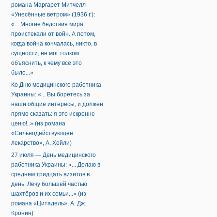
романа Маргарет Митчелл
«Унесённые ветром» (1936 г.):
«... Многие бедствия мира
проистекали от войн. А потом,
когда война кончалась, никто, в
сущности, не мог толком
объяснить, к чему всё это
было...»
Ко Дню медицинского работника
Украины: «... Вы боретесь за
наши общие интересы, и должен
прямо сказать: я это искренне
ценю!..» (из романа
«Сильнодействующее
лекарство», А. Хейли)
27 июля — День медицинского
работника Украины: «... Делаю в
среднем тридцать визитов в
день. Лечу большей частью
шахтёров и их семьи...» (из
романа «Цитадель», А. Дж.
Кронин)