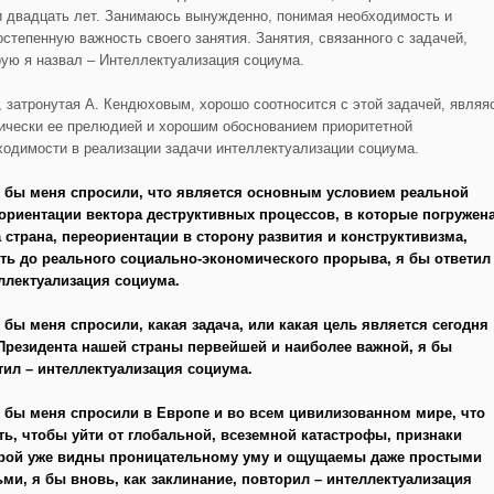
и двадцать лет. Занимаюсь вынужденно, понимая необходимость и
остепенную важность своего занятия. Занятия, связанного с задачей,
рую я назвал – Интеллектуализация социума.
, затронутая А. Кендюховым, хорошо соотносится с этой задачей, являя
ически ее прелюдией и хорошим обоснованием приоритетной
ходимости в реализации задачи интеллектуализации социума.
 бы меня спросили, что является основным условием реальной
ориентации вектора деструктивных процессов, в которые погружен
 страна, переориентации в сторону развития и конструктивизма,
ть до реального социально-экономического прорыва, я бы ответил
ллектуализация социума.
 бы меня спросили, какая задача, или какая цель является сегодня
Президента нашей страны первейшей и наиболее важной, я бы
тил – интеллектуализация социума.
 бы меня спросили в Европе и во всем цивилизованном мире, что
ть, чтобы уйти от глобальной, всеземной катастрофы, признаки
рой уже видны проницательному уму и ощущаемы даже простыми
ми, я бы вновь, как заклинание, повторил – интеллектуализация