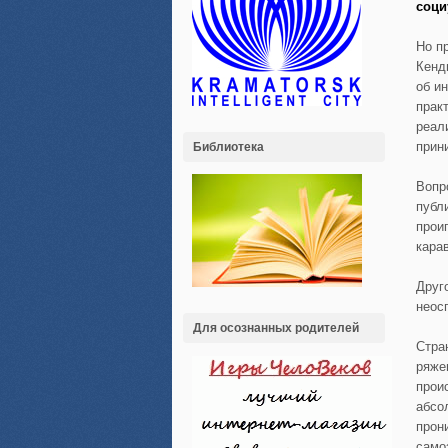
соци
Но п
Кендю
об и
прак
реали
прин
Библиотека
Вопр
публ
проиг
карав
Друг
неос
Для осознанных родителей
Стра
ряже
проис
абсо
прон
само