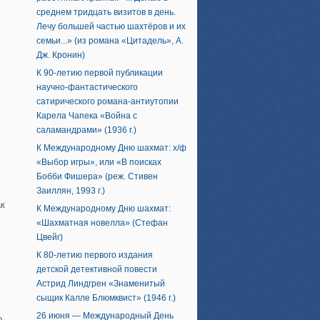
среднем тридцать визитов в день.
Лечу большей частью шахтёров и их
семьи...» (из романа «Цитадель», А.
Дж. Кронин)
К 90-летию первой публикации
научно-фантастического
сатирического романа-антиутопии
Карела Чапека «Война с
саламандрами» (1936 г.)
К Международному Дню шахмат: х/ф
«Выбор игры», или «В поисках
Бобби Фишера» (реж. Стивен
Заиллян, 1993 г.)
ак
К Международному Дню шахмат:
«Шахматная новелла» (Стефан
Цвейг)
К 80-летию первого издания
детской детективной повести
Астрид Линдгрен «Знаменитый
сыщик Калле Блюмквист» (1946 г.)
26 июня — Международный День
о