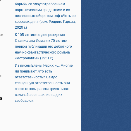
борьбы со злоупотреблением
наркотическими средствами и их
незаконным оборотом: х/ф «Четыре
хороших дня» (реж. Родриго Гарсиа,
2020 г.)
х»
К 105-летию со дня рождения
Станислава Лема и к 75-летию
.
первой публикации его дебютного
научно-фантастического романа
«Астронавты» (1951 г.)
Из писем Елены Рерих: «... Многие
ли понимают, что есть
м.
ответственность? Самую
священную ответственность они
часто готовы рассматривать как
величайшее насилие над их
й
свободою».