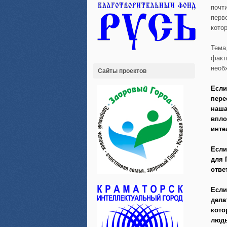
почт
перв
кото
Тема
факт
необ
Сайты проектов
Если
пере
наша
впло
инте
Если
для 
отве
Если
дела
кото
людь