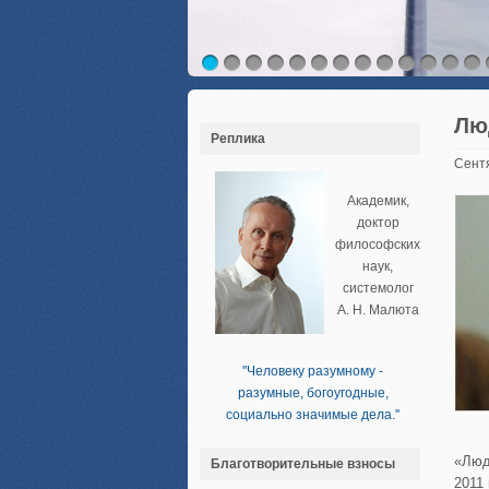
Лю
Реплика
Сент
Академик,
доктор
философских
наук,
системолог
А. Н. Малюта
''Человеку разумному -
разумные, богоугодные,
социально значимые дела.''
«Люд
Благотворительные взносы
2011