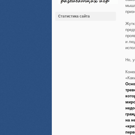
мышл
приз
Статистика сайта
Жутк
пред
проя
и лю
испо
Но, 
Коне
«Каки
Осно
трев
кото
миро
недо
граж
на н
«кри
перв