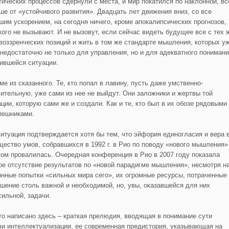
тических процессов сдернули с места, и мир покатился по наклонной, вс
ше от «устойчивого развития». Двадцать лет движения вниз, со все
шим ускорением, на сегодня ничего, кроме апокалипсических прогнозов,
 кого не вызывают. И не вызовут, если сейчас видеть будущее все с тех 
воззренческих позиций и жить в том же стандарте мышления, которых у
 недостаточно не только для управления, но и для адекватного пониман
ившейся ситуации.
ме из сказанного. Те, кто попал в лавину, пусть даже умственно-
ительную, уже сами из нее не выйдут. Они заложники и жертвы той
ации, которую сами же и создали. Как и те, кто был в их обозе рядовыми
пешниками.
ситуация подтверждается хотя бы тем, что эйфория единогласия и вера 
щество умов, собравшихся в 1992 г. в Рио по поводу «нового мышления»
ком провалилась. Очередная конференция в Рио в 2007 году показала
ое отсутствие результатов по «новой парадигме мышления», несмотря н
янные попытки «сильных мира сего», их огромные ресурсы, потраченные
ешение столь важной и необходимой, но, увы, оказавшейся для них
сильной, задачи.
что написано здесь – краткая прелюдия, вводящая в понимание сути
чи интеллектуализации, ее современная предистория, указывающая на