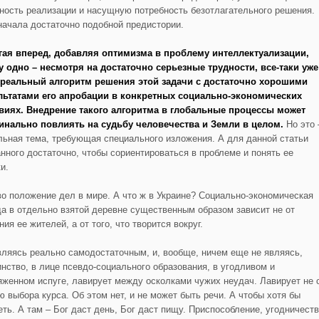
ность реализации и насущную потребность безотлагательного решения.
начала достаточно подобной предистории.
гая вперед, добавляя оптимизма в проблему интеллектуализации,
у одно – несмотря на достаточно серьезные трудности, все-таки уже
 реальный алгоритм решения этой задачи с достаточно хорошими
льтатами его апробации в конкретных социально-экономических
виях. Внедрение такого алгоритма в глобальные процессы может
инально повлиять на судьбу человечества и Земли в целом.
Но это 
льная тема, требующая специального изложения. А для данной статьи
анного достаточно, чтобы сориентироваться в проблеме и понять ее
и.
во положение дел в мире. А что ж в Украине? Социально-экономическая
да в отдельно взятой деревне существенным образом зависит не от
ия ее жителей, а от того, что творится вокруг.
вляясь реально самодостаточным, и, вообще, ничем еще не являясь,
инство, в лице псевдо-социального образования, в угодливом и
яженном испуге, лавирует между осколками чужих неудач. Лавирует не 
ю выбора курса. Об этом нет, и не может быть речи. А чтобы хотя бы
еть. А там – Бог даст день, Бог даст пищу. Приспособление, угодничест