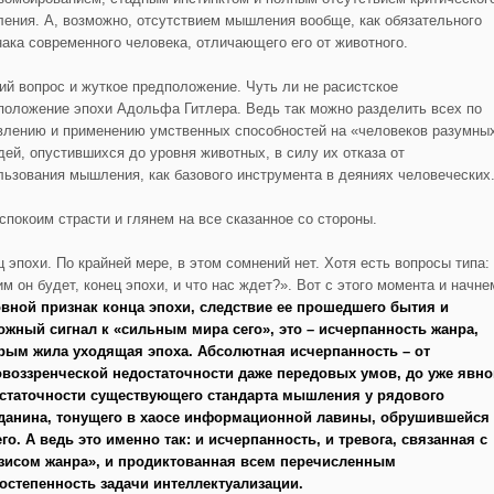
ения. А, возможно, отсутствием мышления вообще, как обязательного
нака современного человека, отличающего его от животного.
ий вопрос и жуткое предположение. Чуть ли не расистское
положение эпохи Адольфа Гитлера. Ведь так можно разделить всех по
влению и применению умственных способностей на «человеков разумны
дей, опустившихся до уровня животных, в силу их отказа от
льзования мышления, как базового инструмента в деяниях человеческих
успокоим страсти и глянем на все сказанное со стороны.
ц эпохи. По крайней мере, в этом сомнений нет. Хотя есть вопросы типа:
м он будет, конец эпохи, и что нас ждет?». Вот с этого момента и начне
вной признак конца эпохи, следствие ее прошедшего бытия и
ожный сигнал к «сильным мира сего», это – исчерпанность жанра,
рым жила уходящая эпоха. Абсолютная исчерпанность – от
воззренческой недостаточности даже передовых умов, до уже явно
статочности существующего стандарта мышления у рядового
данина, тонущего в хаосе информационной лавины, обрушившейся
его. А ведь это именно так: и исчерпанность, и тревога, связанная с
зисом жанра», и продиктованная всем перечисленным
остепенность задачи интеллектуализации.