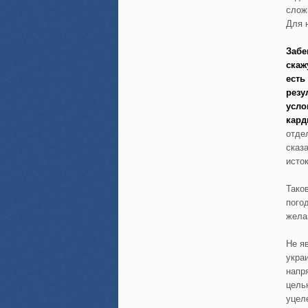
слож
Для 
Забе
скаж
есть
резу
усло
кард
отде
сказ
исток
Тако
пого
желан
Не я
укра
напр
цель
уцел