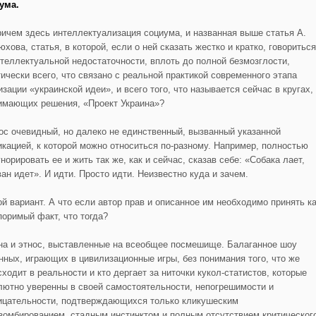
ума.
ричем здесь интеллектуализация социума, и названная выше статья А.
хова, статья, в которой, если о ней сказать жестко и кратко, говориться
нтеллектуальной недостаточности, вплоть до полной безмозглости,
тически всего, что связано с реальной практикой современного этапа
зации «украинской идеи», и всего того, что называется сейчас в кругах,
имающих решения, «Проект Украина»?
ос очевидный, но далеко не единственный, вызванный указанной
икацией, к которой можно относиться по-разному. Например, полностью
норировать ее и жить так же, как и сейчас, сказав себе: «Собака лает,
ан идет». И идти. Просто идти. Неизвестно куда и зачем.
ой вариант. А что если автор прав и описанное им необходимо принять к
поримый факт, что тогда?
на и этнос, выставленные на всеобщее посмешище. Балаганное шоу
нных, играющих в цивилизационные игры, без понимания того, что же
ходит в реальности и кто дергает за ниточки кукол-статистов, которые
лютно уверенны в своей самостоятельности, непогрешимости и
ицательности, подтверждающихся только кликушеским
зомбированием, стадным инстинктом и полным отсутствием критическог