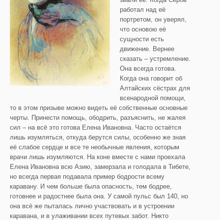
работал над её
портретом, он уверял,
что основою её
сущности есть
движение.
Вернее
сказать – устремление.
Она всегда готова.
Когда она говорит об
Алтайских сёстрах для
всенародной помощи,
то в этом призыве можно видеть её собственные основные
черты. Принести помощь, ободрить, разъяснить, не жалея
сил – на всё это готова Елена Ивановна. Часто остаётся
лишь изумляться, откуда берутся силы, особенно же зная
её слабое сердце и все те необычные явления, которым
врачи лишь изумляются. На коне вместе с нами проехала
Елена Ивановна всю Азию, замерзала и голодала в Тибете,
но всегда первая подавала пример бодрости всему
каравану. И чем больше была опасность, тем бодрее,
готовнее и радостнее была она. У самой пульс был 140, но
она всё же пыталась лично участвовать и в устроении
каравана, и в улаживании всех путевых забот. Никто