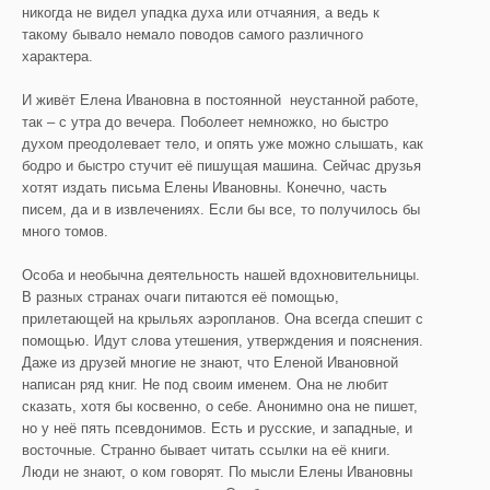
никогда не видел упадка духа или отчаяния, а ведь к
такому бывало немало поводов самого различного
характера.
И живёт Елена Ивановна в постоянной неустанной работе,
так – с утра до вечера. Поболеет немножко, но быстро
духом преодолевает тело, и опять уже можно слышать, как
бодро и быстро стучит её пишущая машина. Сейчас друзья
хотят издать письма Елены Ивановны. Конечно, часть
писем, да и в извлечениях. Если бы все, то получилось бы
много томов.
Особа и необычна деятельность нашей вдохновительницы.
В разных странах очаги питаются её помощью,
прилетающей на крыльях аэропланов. Она всегда спешит с
помощью. Идут слова утешения, утверждения и пояснения.
Даже из друзей многие не знают, что Еленой Ивановной
написан ряд книг. Не под своим именем. Она не любит
сказать, хотя бы косвенно, о себе. Анонимно она не пишет,
но у неё пять псевдонимов. Есть и русские, и западные, и
восточные. Странно бывает читать ссылки на её книги.
Люди не знают, о ком говорят. По мысли Елены Ивановны