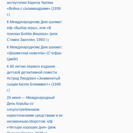
антиутопии Карела Чапека
«Война с саламандрами» (1936
г.)
К Международному Дню шахмат:
х/ф «Выбор игры», или «В
поисках Бобби Фишера» (реж.
Стивен Заиллян, 1993 г.)
К Международному Дню шахмат:
«Шахматная новелла» (Стефан
Цвейг)
К 80-летию первого издания
детской детективной повести
Астрид Линдгрен «Знаменитый
сыщик Калле Блюмквист» (1946
г.)
26 июня — Международный
День борьбы со
злоупотреблением
наркотическими средствами и их
незаконным оборотом: х/ф
«Четыре хороших дня» (реж.