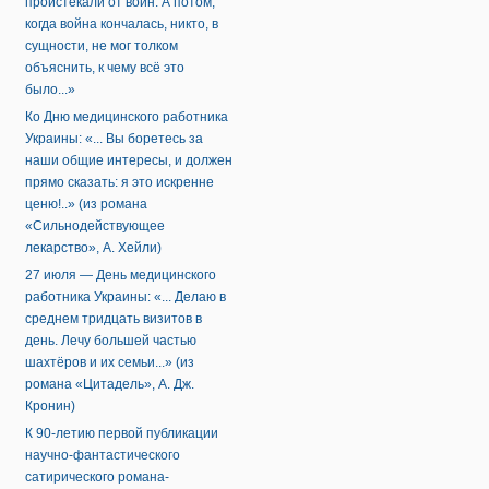
проистекали от войн. А потом,
когда война кончалась, никто, в
сущности, не мог толком
объяснить, к чему всё это
было...»
Ко Дню медицинского работника
Украины: «... Вы боретесь за
наши общие интересы, и должен
прямо сказать: я это искренне
ценю!..» (из романа
«Сильнодействующее
лекарство», А. Хейли)
27 июля — День медицинского
работника Украины: «... Делаю в
среднем тридцать визитов в
день. Лечу большей частью
шахтёров и их семьи...» (из
романа «Цитадель», А. Дж.
Кронин)
К 90-летию первой публикации
научно-фантастического
сатирического романа-