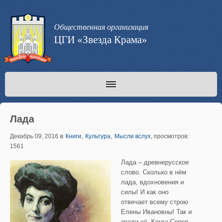
Общественная организация
ЦГИ «Звезда Крама»
Лада
в
,
,
Декабрь 09, 2016
Книги
Культура
Мысли вслух
, просмотров:
1561
Лада – древнерусское
слово. Сколько в нём
лада, вдохновения и
силы! И как оно
отвечает всему строю
Елены Ивановны! Так и
звали её. Когда Серов