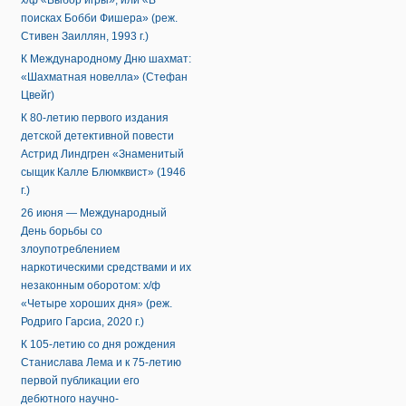
х/ф «Выбор игры», или «В
поисках Бобби Фишера» (реж.
Стивен Заиллян, 1993 г.)
К Международному Дню шахмат:
«Шахматная новелла» (Стефан
Цвейг)
К 80-летию первого издания
детской детективной повести
Астрид Линдгрен «Знаменитый
сыщик Калле Блюмквист» (1946
г.)
26 июня — Международный
День борьбы со
злоупотреблением
наркотическими средствами и их
незаконным оборотом: х/ф
«Четыре хороших дня» (реж.
Родриго Гарсиа, 2020 г.)
К 105-летию со дня рождения
Станислава Лема и к 75-летию
первой публикации его
дебютного научно-