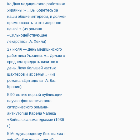
Ко Дню медицинского работника
Украины: «... Вы боретесь за
наши общие интересы, и должен
прямо сказать: я это искренне
ценю!..» (из романа
«Сильнодействующее
лекарство», А. Хейли)
27 июля — День медицинского
работника Украины: «... Делаю в
среднем тридцать визитов в
день. Лечу большей частью
шахтёров и их семьи...» (из
романа «Цитадель», А. Дж.
Кронин)
К 90-летию первой публикации
научно-фантастического
сатирического романа-
антиутопии Карела Чапека
«Война с саламандрами» (1936
г.)
К Международному Дню шахмат: