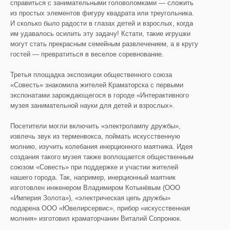
справиться с занимательными головоломками — сложить
из простых элементов фигуру квадрата или треугольника.
И сколько было радости в глазах детей и взрослых, когда
им удавалось осилить эту задачу! Кстати, такие игрушки
могут стать прекрасным семейным развлечением, а в кругу
гостей — превратиться в веселое соревнование.
Третья площадка экспозиции общественного союза
«Совесть» знакомила жителей Краматорска с первыми
экспонатами зарождающегося в городе «Интерактивного
музея занимательной науки для детей и взрослых».
Посетители могли включить «электролампу дружбы»,
извлечь звук из терменвокса, поймать искусственную
молнию, изучить колебания инерционного маятника. Идея
создания такого музея также воплощается общественным
союзом «Совесть» при поддержке и участии жителей
нашего города. Так, например, инерционный маятник
изготовлен инженером Владимиром Котынёвым (ООО
«Империя Золота»), «электрическая цепь дружбы»
подарена ООО «Ювелирсервис», прибор «искусственная
молния» изготовил краматорчанин Виталий Сопронюк.