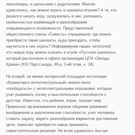
пенсионеры, и школьники с родителями. Многие
удивлялись: как можно играть в шахматы втроем? А те, кто
решался начать игру, погружались в нее, увлекаясь
необычностью комбинаций и разнообразием
открывающихся возможности. Представителей
общественного союза «Совесть» спрашивали: где можно
приобрести такие шахматы, куда приходить, чтобы
научиться в них играть? Информируем наших читателей,
что новую игру можно освоить в клубе «Русские шахматы»,
который расположен в офисе организации ЦГИ «Звезда
Крама» (XIX Партсъезда, 48-а, 3-ий этаж, к. 34).
На второй, не менее интересной площадке экспозиции
«Краматорск интеллектуальный» можно было
«пообщаться» с интеллектуальными игрушками, которые
учат развивать логику и мыслительные способности с
детства. Известно, что ребенок, играя, познает мир.
Правильно организованное игровое общение развивает
воображение и аналитические способности, учит человека
ставить задачу, видеть разнообразие вариантов достижения
цели, помогает приобрести навык принимать
самостоятельные решения. Не всем удавалось быстро