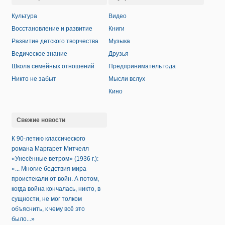
Культура
Видео
Восстановление и развитие
Книги
Развитие детского творчества
Музыка
Ведическое знание
Друзья
Школа семейных отношений
Предприниматель года
Никто не забыт
Мысли вслух
Кино
Свежие новости
К 90-летию классического
романа Маргарет Митчелл
«Унесённые ветром» (1936 г.):
«... Многие бедствия мира
проистекали от войн. А потом,
когда война кончалась, никто, в
сущности, не мог толком
объяснить, к чему всё это
было...»