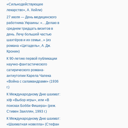
«Сильнодействующее
лекарство», А. Хейли)
27 июля — День медицинского
работника Украины: «... Делаю в
среднем тридцать визитов в
день. Лечу большей частью
шахтёров и их семьи...» (из
романа «Цитадель», А. Дж.
Кронин)
К 90-летию первой публикации
научно-фантастического
сатирического романа-
антиутопии Карела Чапека
«Война с саламандрами» (1936
г.)
К Международному Дню шахмат:
х/ф «Выбор игры», или «В
поисках Бобби Фишера» (реж.
Стивен Заиллян, 1993 г.)
К Международному Дню шахмат:
«Шахматная новелла» (Стефан