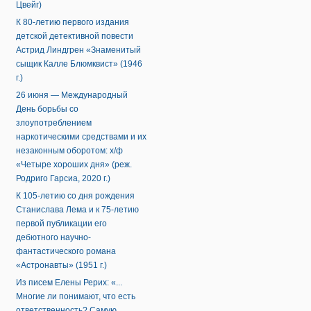
Цвейг)
К 80-летию первого издания
детской детективной повести
Астрид Линдгрен «Знаменитый
сыщик Калле Блюмквист» (1946
г.)
26 июня — Международный
День борьбы со
злоупотреблением
наркотическими средствами и их
незаконным оборотом: х/ф
«Четыре хороших дня» (реж.
Родриго Гарсиа, 2020 г.)
К 105-летию со дня рождения
Станислава Лема и к 75-летию
первой публикации его
дебютного научно-
фантастического романа
«Астронавты» (1951 г.)
Из писем Елены Рерих: «...
Многие ли понимают, что есть
ответственность? Самую