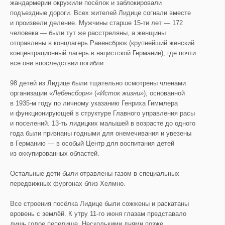
жандармерии окружили посёлок и заблокировали
подъездные дороги. Всех жителей Лидице согнали вместе
и произвели деление. Мужчины старше 15-ти лет — 172
человека — были тут же расстреляны, а женщины
отправлены в концлагерь Равенсбрюк (крупнейший женский
концентрационный лагерь в нацистской Германии), где почти
все они впоследствии погибли.
98 детей из Лидице были тщательно осмотрены членами
организации
«
Лебенсборн
»
(
«Исток жизни»
), основанной
в 1935-м году по личному указанию Генриха Гиммлера
и функционирующей в структуре Главного управления расы
и поселений. 13-ть лидицких малышей в возрасте до одного
года были признаны годными для онемечивания и увезены
в Германию — в особый Центр для воспитания детей
из оккупированных областей.
Остальные дети были отравлены газом в специальных
передвижных фургонах близ Хелмно.
Все строения посёлка Лидице были сожжены и раскатаны
вровень с землёй. К утру 11-го июня глазам представало
лишь голое пепелище. Несколькими днями позже