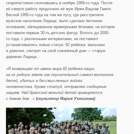
скоропостижно скончавшись в ноябре 1989-го года. После
её смерти работу продолжил её муж Иржи Вацлав Гампл.
Весной 1995-го года на том же лугу, где расстреляли
мужское население Лидице, было сделано бетонное
основание, облицованное мраморными блоками, на которое
поставили первые 30-ть детских фигур. Вплоть до 2000-
го года, с различными интервалами, на постамент
устанавливались новые статуи. 82 ребёнка, мальчики
и девочки, смотрят на свой сожжённый дом — старую
деревню Лидице...
«
Я возвращаю от имени мира 82 ребёнка нации
на их родную землю как поучительный символ миллионов
детей, убитых в бессмысленных войнах
человечества.
Кроме стату
й, отправляю сообщение
нациям: Н
ад братской могилой детей примиряется
с домом дом...»
(
скульптор
Мария
Ухтилова
)