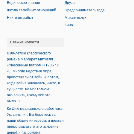
Ведическое знание
Друзья
Школа семейных отношений
Предприниматель года
Никто не забыт
Мысли вслух
Кино
Свежие новости
К 90-летию классического
романа Маргарет Митчелл
«Унесённые ветром» (1936 г.):
«... Многие бедствия мира
проистекали от войн. А потом,
когда война кончалась, никто, в
сущности, не мог толком
объяснить, к чему всё это
было...»
Ко Дню медицинского работника
Украины: «... Вы боретесь за
наши общие интересы, и должен
прямо сказать: я это искренне
ценю!..» (из романа