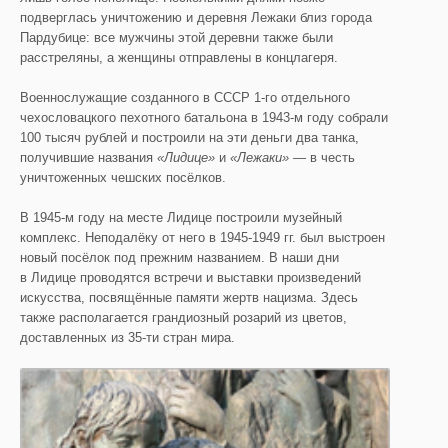
подверглась уничтожению и деревня Лежаки близ города
Пардубице: все мужчины этой деревни также были
расстреляны, а женщины отправлены в концлагеря.
Военнослужащие созданного в СССР 1-го отдельного
чехословацкого пехотного батальона в 1943-м году собрали
100 тысяч рублей и построили на эти деньги два танка,
получившие названия
«Лидице»
и
«Лежаки»
— в честь
уничтоженных чешских посёлков.
В 1945-м году на месте Лидице построили музейный
комплекс. Неподалёку от него в 1945-1949 гг. был выстроен
новый посёлок под прежним названием. В наши дни
в Лидице проводятся встречи и выставки произведений
искусства, посвящённые памяти жертв нацизма. Здесь
также располагается грандиозный розарий из цветов,
доставленных из 35-ти стран мира.