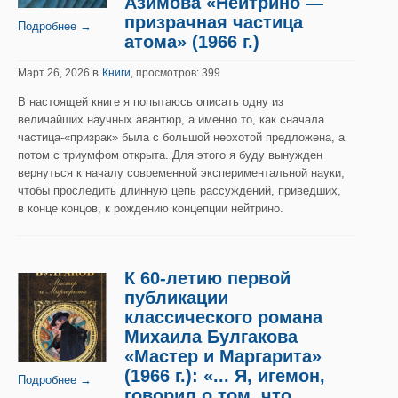
Азимова «Нейтрино —
призрачная частица
Подробнее →
атома» (1966 г.)
в
Март 26, 2026
Книги
, просмотров: 399
В настоящей книге я попытаюсь описать одну из
величайших научных авантюр, а именно то, как сначала
частица-«призрак» была с большой неохотой предложена, а
потом с триумфом открыта. Для этого я буду вынужден
вернуться к началу современной экспериментальной науки,
чтобы проследить длинную цепь рассуждений, приведших,
в конце концов, к рождению концепции нейтрино.
К 60-летию первой
публикации
классического романа
Михаила Булгакова
«Мастер и Маргарита»
(1966 г.): «... Я, игемон,
Подробнее →
говорил о том, что