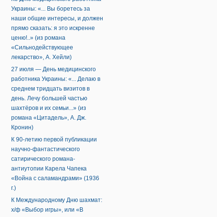
Украины: «... Вы боретесь за
наши общие интересы, и должен
прямо сказать: я это искренне
ценю!..» (из романа
«Сильнодействующее
лекарство», А. Хейли)
27 июля — День медицинского
работника Украины: «... Делаю в
среднем тридцать визитов в
день. Лечу большей частью
шахтёров и их семьи...» (из
романа «Цитадель», А. Дж.
Кронин)
К 90-летию первой публикации
научно-фантастического
сатирического романа-
антиутопии Карела Чапека
«Война с саламандрами» (1936
г.)
К Международному Дню шахмат:
х/ф «Выбор игры», или «В