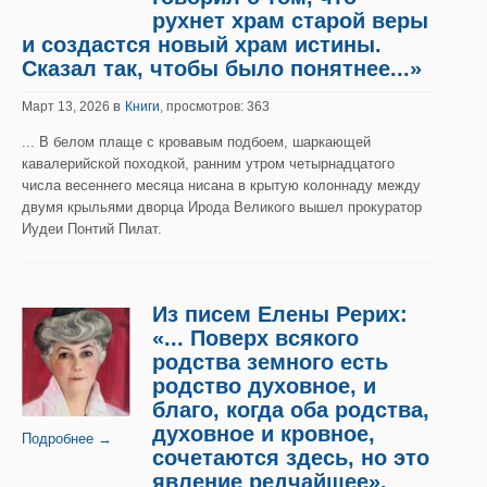
рухнет храм старой веры
и создастся новый храм истины.
Сказал так, чтобы было понятнее...»
в
Март 13, 2026
Книги
, просмотров: 363
... В белом плаще с кровавым подбоем, шаркающей
кавалерийской походкой, ранним утром четырнадцатого
числа весеннего месяца нисана в крытую колоннаду между
двумя крыльями дворца Ирода Великого вышел прокуратор
Иудеи Понтий Пилат.
Из писем Елены Рерих:
«... Поверх всякого
родства земного есть
родство духовное, и
благо, когда оба родства,
духовное и кровное,
Подробнее →
сочетаются здесь, но это
явление редчайшее».