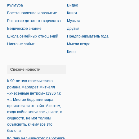
Культура
Видео
Восстановление и развитие
Книги
Развитие детского творчества
Музыка
Ведическое знание
Друзья
Школа семейных отношений
Предприниматель года
Никто не забыт
Мысли вслух
Кино
Свежие новости
К 90-летию классического
романа Маргарет Митчелл
«Унесённые ветром» (1936 г.):
«... Многие бедствия мира
проистекали от войн. А потом,
когда война кончалась, никто, в
сущности, не мог толком
объяснить, к чему всё это
было...»
Ко Дню медицинского работника