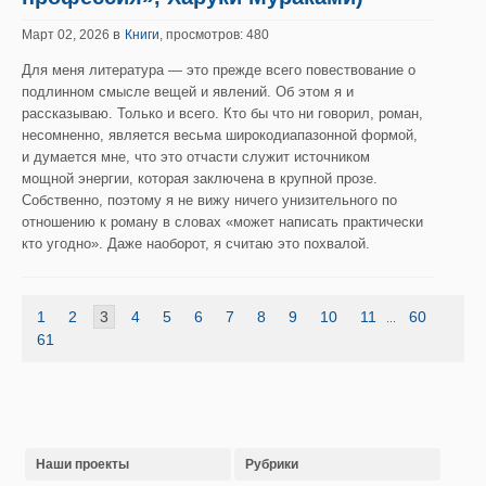
в
Март 02, 2026
Книги
, просмотров: 480
Для меня литература — это прежде всего повествование о
подлинном смысле вещей и явлений. Об этом я и
рассказываю. Только и всего. Кто бы что ни говорил, роман,
несомненно, является весьма широкодиапазонной формой,
и думается мне, что это отчасти служит источником
мощной энергии, которая заключена в крупной прозе.
Собственно, поэтому я не вижу ничего унизительного по
отношению к роману в словах «может написать практически
кто угодно». Даже наоборот, я считаю это похвалой.
1
2
3
4
5
6
7
8
9
10
11
60
...
61
Наши проекты
Рубрики