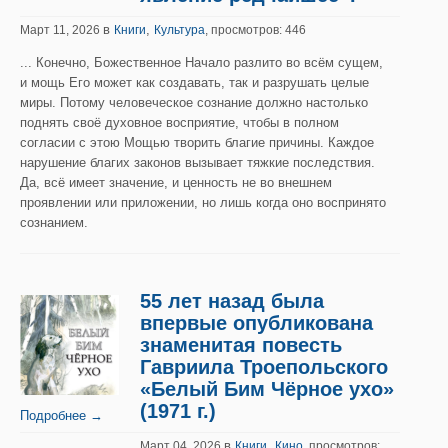
в
,
Март 11, 2026
Книги
Культура
, просмотров: 446
... Конечно, Божественное Начало разлито во всём сущем,
и мощь Его может как создавать, так и разрушать целые
миры. Потому человеческое сознание должно настолько
поднять своё духовное восприятие, чтобы в полном
согласии с этою Мощью творить благие причины. Каждое
нарушение благих законов вызывает тяжкие последствия.
Да, всё имеет значение, и ценность не во внешнем
проявлении или приложении, но лишь когда оно воспринято
сознанием.
55 лет назад была
впервые опубликована
знаменитая повесть
Гавриила Троепольского
«Белый Бим Чёрное ухо»
(1971 г.)
Подробнее →
в
,
Март 04, 2026
Книги
Кино
, просмотров: