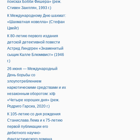
поисках Бобби Фишера» (реж.
Стивен Заиллян, 1993 г.)
К Международному Дню шахмат:
«Шахматная новелла» (Стефан
Цвейг)
К 80-летию первого издания
детской детективной повести
Астрид Линдгрен «Знаменитый
сыщик Калле Блюмквист» (1946
г.)
26 июня — Международный
День борьбы со
злоупотреблением
наркотическими средствами и их
незаконным оборотом: х/ф
«Четыре хороших дня» (реж.
Родриго Гарсиа, 2020 г.)
К 105-летию со дня рождения
Станислава Лема и к 75-летию
первой публикации его
дебютного научно-
фантастического романа