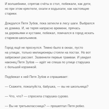
И волшебники, спрятав счёты в стол, побежали, как дети,
но при этом кряхтели, охали и вздыхали, как настоящие
старики.
Дождался Петя Зубов, пока затихли в лесу шаги. Выбрался
из домика. И, не теряя напрасно времени, прячась
за деревьями и кустами, побежал, помчался в город искать
стариков-школьников.
Город ещё не проснулся. Темно было в окнах, пусто
на улицах, только милиционеры стояли на постах. Но вот
забрезжил рассвет. Зазвенели первые трамваи. И увидел
наконец Петя Зубов — идёт не спеша по улице старушка
с большой корзинкой.
Подбежал к ней Петя Зубов и спрашивает:
— Скажите, пожалуйста, бабушка, — вы не школьница?
— Что, что? — спросила старушка сурово.
— Вы не третьеклассница? — прошептал Петя робко.