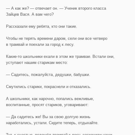
— А как же? — отвечает он. — Ученик второго класса
Зайцев Вася. А вам чего?
Рассказали ему ребята, кто они такие.
Чтобы не терять времени даром, сели они все четверо
в трамвай и поехали за город к лесу.
Какие-то школьники ехали в этом же трамвае. Встали они,
уступают нашим старикам место:
— Садитесь, пожалуйста, дедушки, бабушки.
Смутились старики, покраснели и отказались.
А школьники, как нарочно, попались вежливые,
воспитанные, просят стариков, уговаривают:
— Да садитесь же! Вы за свою долгую жизнь
наработались, устали. Сидите теперь, отдыхайте.
Тут, к счастью, подошёл трамвай к лесу, соскочили наши