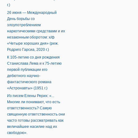
г.)
26 июня — Международный
День борьбы со
злоупотреблением
наркотическими средствами и их
незаконным оборотом: х/ф
«Четыре хороших дня» (реж.
Родриго Гарсиа, 2020 г.)
К 105-летию со дня рождения
Станислава Лема и к 75-летию
первой публикации его
дебютного научно-
фантастического романа
«Астронавты» (1951 г.)
Из писем Елены Рерих: «...
Многие ли понимают, что есть
ответственность? Самую
священную ответственность они
часто готовы рассматривать как
величайшее насилие над их
свободою».