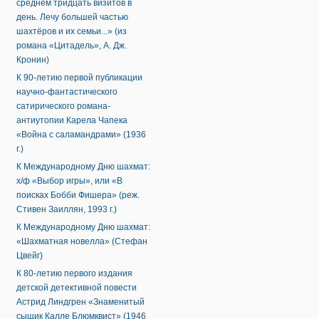
среднем тридцать визитов в
день. Лечу большей частью
шахтёров и их семьи...» (из
романа «Цитадель», А. Дж.
Кронин)
К 90-летию первой публикации
научно-фантастического
сатирического романа-
антиутопии Карела Чапека
«Война с саламандрами» (1936
г.)
К Международному Дню шахмат:
х/ф «Выбор игры», или «В
поисках Бобби Фишера» (реж.
Стивен Заиллян, 1993 г.)
К Международному Дню шахмат:
«Шахматная новелла» (Стефан
Цвейг)
К 80-летию первого издания
детской детективной повести
Астрид Линдгрен «Знаменитый
сыщик Калле Блюмквист» (1946