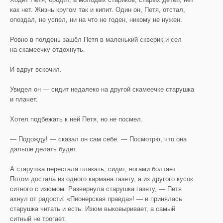
как нет. Жизнь кругом так и кипит. Один он, Петя, отстал,
опоздал, не успел, ни на что не годен, никому не нужен.
Ровно в полдень зашёл Петя в маленький скверик и сел
на скамеечку отдохнуть.
И вдруг вскочил.
Увидел он — сидит недалеко на другой скамеечке старушка
и плачет.
Хотел подбежать к ней Петя, но не посмел.
— Подожду! — сказал он сам себе. — Посмотрю, что она
дальше делать будет.
А старушка перестала плакать, сидит, ногами болтает.
Потом достала из одного кармана газету, а из другого кусок
ситного с изюмом. Развернула старушка газету, — Петя
ахнул от радости: «Пионерская правда»! — и принялась
старушка читать и есть. Изюм выковыривает, а самый
ситный не трогает.