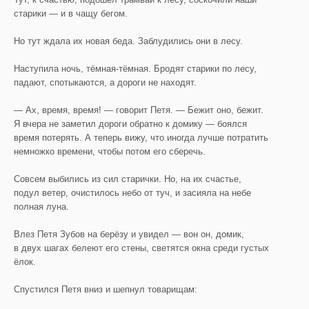
старики — и в чащу бегом.
Но тут ждала их новая беда. Заблудились они в лесу.
Наступила ночь, тёмная-тёмная. Бродят старики по лесу,
падают, спотыкаются, а дороги не находят.
— Ах, время, время! — говорит Петя. — Бежит оно, бежит.
Я вчера не заметил дороги обратно к домику — боялся
время потерять. А теперь вижу, что иногда лучше потратить
немножко времени, чтобы потом его сберечь.
Совсем выбились из сил старички. Но, на их счастье,
подул ветер, очистилось небо от туч, и засияла на небе
полная луна.
Влез Петя Зубов на берёзу и увидел — вон он, домик,
в двух шагах белеют его стены, светятся окна среди густых
ёлок.
Спустился Петя вниз и шепнул товарищам: