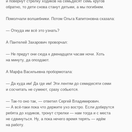
и повернут стрелку ходиков на семьдесят семь кругов
обратно, то дети снова станут детьми, а мы погибнем.
Помолчали волшебники. Потом Ольга Капитоновна сказала:
— Откуда им всё это узнать?
А Пантелей Захарович проворчал:
— Не придут они сюда к двенадцати часам ночи. Хоть
на минуту, да опоздают.
А Марфа Васильевна пробормотала:
— Да куда им! Да где им! Эти лентяи до семидесяти семи
и сосчитать не сумеют, сразу собьются.
— Так-то оно так, — ответил Сергей Владимирович.
— А всё-таки пока что держите ухо востро. Если доберутся
ребята до ходиков, тронут стрелки — нам тогда и с места
не сдвинуться. Ну, а пока нечего время терять — идём
на работу.