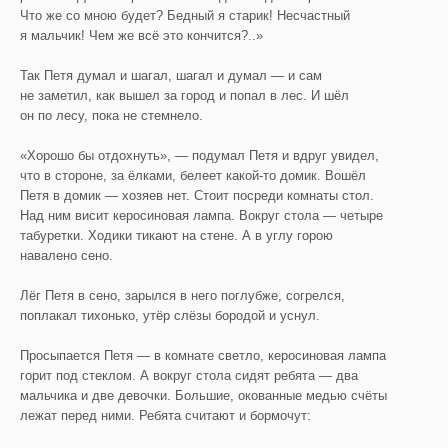
Что же со мною будет? Бедный я старик! Несчастный
я мальчик! Чем же всё это кончится?..»
Так Петя думал и шагал, шагал и думал — и сам
не заметил, как вышел за город и попал в лес. И шёл
он по лесу, пока не стемнело.
«Хорошо бы отдохнуть», — подумал Петя и вдруг увидел,
что в стороне, за ёлками, белеет какой-то домик. Вошёл
Петя в домик — хозяев нет. Стоит посреди комнаты стол.
Над ним висит керосиновая лампа. Вокруг стола — четыре
табуретки. Ходики тикают на стене. А в углу горою
навалено сено.
Лёг Петя в сено, зарылся в него поглубже, согрелся,
поплакал тихонько, утёр слёзы бородой и уснул.
Просыпается Петя — в комнате светло, керосиновая лампа
горит под стеклом. А вокруг стола сидят ребята — два
мальчика и две девочки. Большие, окованные медью счёты
лежат перед ними. Ребята считают и бормочут: