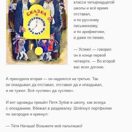
классе четырнадцатой
школы и всё время
отставал,
и по русскому
письменному,
и по арифметике,
и даже по пению.
— Успею! — говорил
он в конце первой
четверти. — Во второй
вас всех догоню.
А приходила вторая — он надеялся на третью. Так
он опаздывал да отставал, отставал да и опаздывал,
и не тужил. Всё «успею» да «успею».
И вот однажды пришёл Петя Зубов в школу, как всегда
с опозданием. Вбежал в раздевалку. Шлёпнул портфелем
по загородке и крикнул:
— Тётя Наташа! Возьмите моё пальтишко!