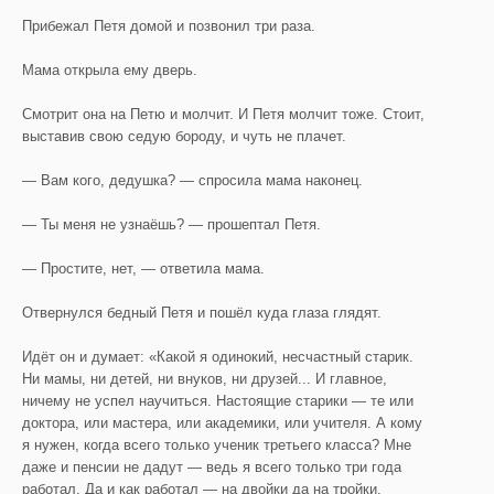
Прибежал Петя домой и позвонил три раза.
Мама открыла ему дверь.
Смотрит она на Петю и молчит. И Петя молчит тоже. Стоит,
выставив свою седую бороду, и чуть не плачет.
— Вам кого, дедушка? — спросила мама наконец.
— Ты меня не узнаёшь? — прошептал Петя.
— Простите, нет, — ответила мама.
Отвернулся бедный Петя и пошёл куда глаза глядят.
Идёт он и думает: «Какой я одинокий, несчастный старик.
Ни мамы, ни детей, ни внуков, ни друзей... И главное,
ничему не успел научиться. Настоящие старики — те или
доктора, или мастера, или академики, или учителя. А кому
я нужен, когда всего только ученик третьего класса? Мне
даже и пенсии не дадут — ведь я всего только три года
работал. Да и как работал — на двойки да на тройки.