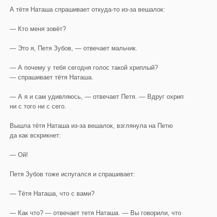
А тётя Наташа спрашивает откуда-то из-за вешалок:
— Кто меня зовёт?
— Это я, Петя Зубов, — отвечает мальчик.
— А почему у тебя сегодня голос такой хриплый?
— спрашивает тётя Наташа.
— А я и сам удивляюсь, — отвечает Петя. — Вдруг охрип
ни с того ни с сего.
Вышла тётя Наташа из-за вешалок, взглянула на Петю
да как вскрикнет:
— Ой!
Петя Зубов тоже испугался и спрашивает:
— Тётя Наташа, что с вами?
— Как что? — отвечает тетя Наташа. — Вы говорили, что