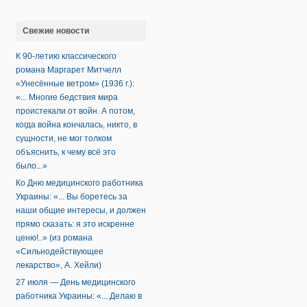
Свежие новости
К 90-летию классического
романа Маргарет Митчелл
«Унесённые ветром» (1936 г.):
«... Многие бедствия мира
проистекали от войн. А потом,
когда война кончалась, никто, в
сущности, не мог толком
объяснить, к чему всё это
было...»
Ко Дню медицинского работника
Украины: «... Вы боретесь за
наши общие интересы, и должен
прямо сказать: я это искренне
ценю!..» (из романа
«Сильнодействующее
лекарство», А. Хейли)
27 июля — День медицинского
работника Украины: «... Делаю в