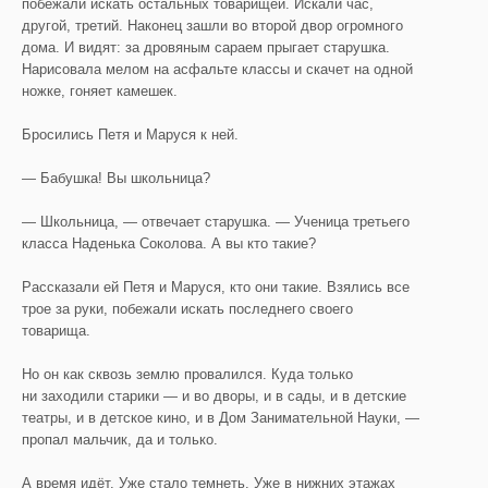
побежали искать остальных товарищей. Искали час,
другой, третий. Наконец зашли во второй двор огромного
дома. И видят: за дровяным сараем прыгает старушка.
Нарисовала мелом на асфальте классы и скачет на одной
ножке, гоняет камешек.
Бросились Петя и Маруся к ней.
— Бабушка! Вы школьница?
— Школьница, — отвечает старушка. — Ученица третьего
класса Наденька Соколова. А вы кто такие?
Рассказали ей Петя и Маруся, кто они такие. Взялись все
трое за руки, побежали искать последнего своего
товарища.
Но он как сквозь землю провалился. Куда только
ни заходили старики — и во дворы, и в сады, и в детские
театры, и в детское кино, и в Дом Занимательной Науки, —
пропал мальчик, да и только.
А время идёт. Уже стало темнеть. Уже в нижних этажах