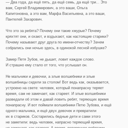
— Два года, да ещё пять, да ещё семь, да ещё три... Это
вам, Сергей Владимирович, а это ваши, Ольга
Капитоновна, а это вам, Марфа Васильевна, а это ваши,
Пантелей Захарович.
Что это за ребята? Почему они такие хмурые? Почему
кряхтят они, и охают, и вздыхают, как настоящие старики?
Почему называют друг друга по имени-отчеству? Зачем
собрались они ночью здесь, в одинокой лесной избушке?
Замер Петя Зубов, не дышит, ловит каждое слово.
И страшно ему стало от того, что услышал он.
Не мальчики и девочки, а злые волшебники и злые
волшебницы сидели за столом! Вот ведь как, оказывается,
устроено на свете: человек, который понапрасну теряет
время, сам не замечает, как стареет. И злые волшебники
разведали об этом и давай ловить ребят, теряющих время
понапрасну. И вот поймали волшебники Петю Зубова, и ещё
одного мальчика, и ещё двух девочек и превратили
их в стариков. Состарились бедные дети и сами этого
не заметили: ведь человек, напрасно теряющий время,
не замечает, как стареет. А время, потерянное ребятами, —