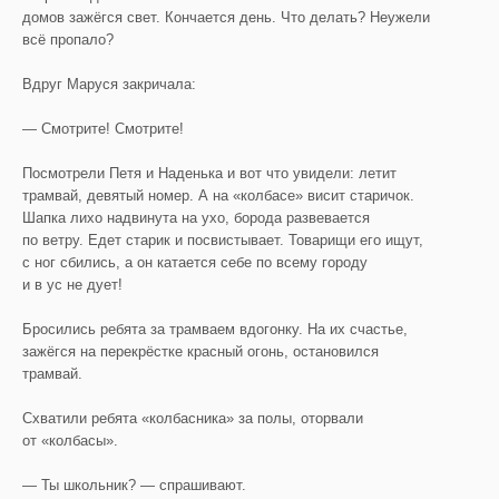
домов зажёгся свет. Кончается день. Что делать? Неужели
всё пропало?
Вдруг Маруся закричала:
— Смотрите! Смотрите!
Посмотрели Петя и Наденька и вот что увидели: летит
трамвай, девятый номер. А на «колбасе» висит старичок.
Шапка лихо надвинута на ухо, борода развевается
по ветру. Едет старик и посвистывает. Товарищи его ищут,
с ног сбились, а он катается себе по всему городу
и в ус не дует!
Бросились ребята за трамваем вдогонку. На их счастье,
зажёгся на перекрёстке красный огонь, остановился
трамвай.
Схватили ребята «колбасника» за полы, оторвали
от «колбасы».
— Ты школьник? — спрашивают.