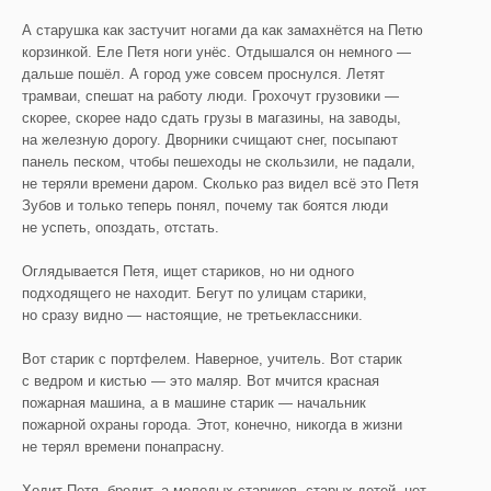
А старушка как застучит ногами да как замахнётся на Петю
корзинкой. Еле Петя ноги унёс. Отдышался он немного —
дальше пошёл. А город уже совсем проснулся. Летят
трамваи, спешат на работу люди. Грохочут грузовики —
скорее, скорее надо сдать грузы в магазины, на заводы,
на железную дорогу. Дворники счищают снег, посыпают
панель песком, чтобы пешеходы не скользили, не падали,
не теряли времени даром. Сколько раз видел всё это Петя
Зубов и только теперь понял, почему так боятся люди
не успеть, опоздать, отстать.
Оглядывается Петя, ищет стариков, но ни одного
подходящего не находит. Бегут по улицам старики,
но сразу видно — настоящие, не третьеклассники.
Вот старик с портфелем. Наверное, учитель. Вот старик
с ведром и кистью — это маляр. Вот мчится красная
пожарная машина, а в машине старик — начальник
пожарной охраны города. Этот, конечно, никогда в жизни
не терял времени понапрасну.
Ходит Петя, бродит, а молодых стариков, старых детей, нет