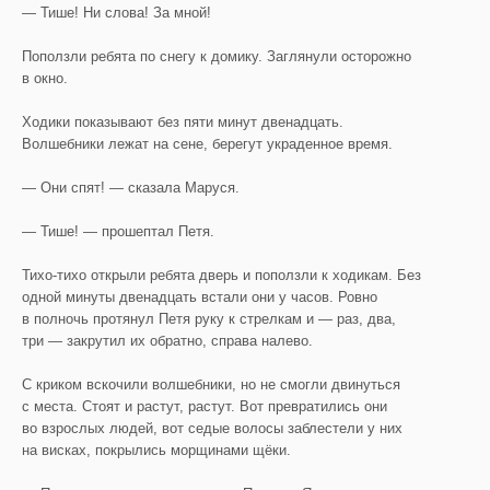
— Тише! Ни слова! За мной!
Поползли ребята по снегу к домику. Заглянули осторожно
в окно.
Ходики показывают без пяти минут двенадцать.
Волшебники лежат на сене, берегут украденное время.
— Они спят! — сказала Маруся.
— Тише! — прошептал Петя.
Тихо-тихо открыли ребята дверь и поползли к ходикам. Без
одной минуты двенадцать встали они у часов. Ровно
в полночь протянул Петя руку к стрелкам и — раз, два,
три — закрутил их обратно, справа налево.
С криком вскочили волшебники, но не смогли двинуться
с места. Стоят и растут, растут. Вот превратились они
во взрослых людей, вот седые волосы заблестели у них
на висках, покрылись морщинами щёки.