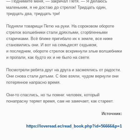
— Поднимите меня, — закричал Петя. — Я делаюсь
маленьким, я не достаю до стрелок! Тридцать один,
тридцать два, тридцать три!
Подняли товарищи Петю на руки. На сороковом обороте
стрелок волшебники стали дряхлыми, сгорбленными
старичками. Всё ближе пригибало их к земле, все ниже
становились они. И вот на семьдесят седьмом,
и последнем, обороте стрелок вскрикнули злые волшебники
и пропали, как будто их и не было на свете.
Посмотрели ребята друг на друга и засмеялись от радости.
Они снова стали детьми. С бою взяли, чудом вернули они
потерянное напрасно время.
Они-то спаслись, но ты помни: человек, который
понапрасну теряет время, сам не замечает, как стареет.
Источник:
https://loveread.ec/read_book.php?id=56666&p=1