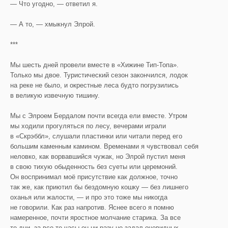
— Что угодно, — ответил я.
— А то, — хмыкнул Элрой.
***
Мы шесть дней провели вместе в «Хижине Тип-Топа».
Только мы двое. Туристический сезон закончился, лодок
на реке не было, и окрестные леса будто погрузились
в великую извечную тишину.
Мы с Элроем Бердалом почти всегда ели вместе. Утром
мы ходили прогуляться по лесу, вечерами играли
в «Скрэббл», слушали пластинки или читали перед его
большим каменным камином. Временами я чувствовал себя
неловко, как ворвавшийся чужак, но Элрой пустил меня
в свою тихую обыденность без суеты или церемоний.
Он воспринимал моё присутствие как должное, точно
так же, как приютил бы бездомную кошку — без лишнего
оханья или жалости, — и про это тоже мы никогда
не говорили. Как раз напротив. Яснее всего я помню
намеренное, почти яростное молчание старика. За все
те дни, за все те часы он ни разу не задал очевидных