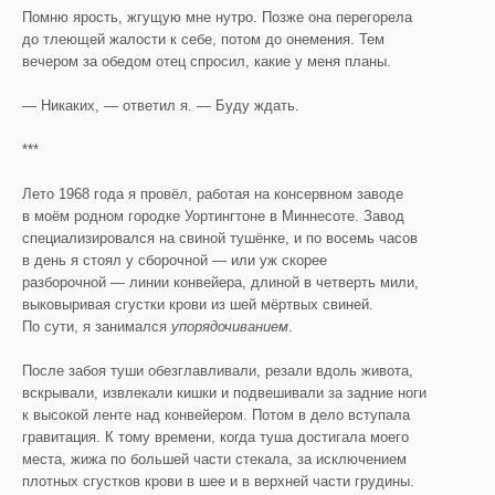
Помню ярость, жгущую мне нутро. Позже она перегорела
до тлеющей жалости к себе, потом до онемения. Тем
вечером за обедом отец спросил, какие у меня планы.
— Никаких, — ответил я. — Буду ждать.
***
Лето 1968 года я провёл, работая на консервном заводе
в моём родном городке Уортингтоне в Миннесоте. Завод
специализировался на свиной тушёнке, и по восемь часов
в день я стоял у сборочной — или уж скорее
разборочной — линии конвейера, длиной в четверть мили,
выковыривая сгустки крови из шей мёртвых свиней.
По сути, я занимался
упорядочиванием
.
После забоя туши обезглавливали, резали вдоль живота,
вскрывали, извлекали кишки и подвешивали за задние ноги
к высокой ленте над конвейером. Потом в дело вступала
гравитация. К тому времени, когда туша достигала моего
места, жижа по большей части стекала, за исключением
плотных сгустков крови в шее и в верхней части грудины.