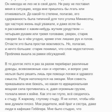
Он никогда не лез не в своё дело. Ни разу не поставил
меня в ситуацию, когда мне пришлось бы лгать или
отнекиваться. До какой-то степени, полагаю, его
сдержанность была типичной для того уголка Миннесоты,
где частную жизнь ещё уважали, и даже если бы
я расхаживал с каким-нибудь жутким уродством —
четырьмя руками или тремя головами, уверен, старик
говорил бы о чём угодно, кроме этих лишних рук и голов.
Отчасти это была простая вежливость. Но, полагаю,
и нечто большее: старик понимал, что слов недостаточно.
Проблема вышла за рамки обсуждений.
В то долгое лето я раз за разом перебирал различные
доводы, всевозможные «за» и «против», и вопрос уже
нельзя было решить лишь при помощи логики и здравого
смысла. Разум натолкнулся на эмоции. Моя совесть
приказывала мне бежать, но какая-то иррациональная
мощная сила противилась и, давя огромным грузом,
толкала меня к войне. Как это ни глупо, всё сводилось
к стыду. К жаркому, глупому стыду. Я не хотел, чтобы обо
мне думали плохо. Мои родители, мой брат и сестра, даже
люди в кафешке Гобблера. Мне было стыдно, что