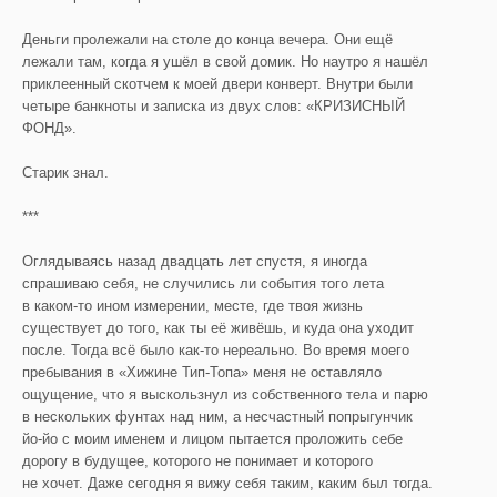
Деньги пролежали на столе до конца вечера. Они ещё
лежали там, когда я ушёл в свой домик. Но наутро я нашёл
приклеенный скотчем к моей двери конверт. Внутри были
четыре банкноты и записка из двух слов: «КРИЗИСНЫЙ
ФОНД».
Старик знал.
***
Оглядываясь назад двадцать лет спустя, я иногда
спрашиваю себя, не случились ли события того лета
в каком-то ином измерении, месте, где твоя жизнь
существует до того, как ты её живёшь, и куда она уходит
после. Тогда всё было как-то нереально. Во время моего
пребывания в «Хижине Тип-Топа» меня не оставляло
ощущение, что я выскользнул из собственного тела и парю
в нескольких фунтах над ним, а несчастный попрыгунчик
йо-йо с моим именем и лицом пытается проложить себе
дорогу в будущее, которого не понимает и которого
не хочет. Даже сегодня я вижу себя таким, каким был тогда.