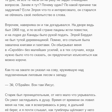
вопросов. Зачем я тут? Почему один? По какой причине так
задумчив? Если Элроя что-то и интересовало, он старался
не облекать своё любопытство в слова.
Впрочем, наверняка он и так догадывался. На дворе ведь
был 1968 год, и по всей стране пацаны жгли повестки,
и на лодке до Канады было рукой подать. Элрой Бердал
не был тупой деревенщиной. Помню, его спальня была
завалена книгами и газетами. Он обыгрывал меня
в «Скрэббл» без малейших усилий, а в тех случаях, когда
нужно было что-то сказать, он предпочитал изъясняться как
можно короче.
Как-то на закате он указал на сову, кружившую над
подсвеченным лиловым лесом к западу.
— Эй, О’Брайен. Вон там Иисус.
Старик был проницательным, от него мало что укрывалось.
Он умел заглядывать в душу. Время от времени он ловил
меня на том, как я всматриваюсь в реку, в дальний
её берег, и я почти слышал, как тумблеры щёлкают у него