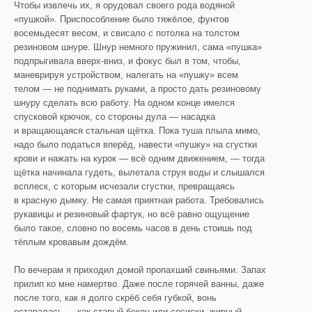
Чтобы извлечь их, я орудовал своего рода водяной
«пушкой». Приспособление было тяжёлое, фунтов
восемьдесят весом, и свисало с потолка на толстом
резиновом шнуре. Шнур немного пружинил, сама «пушка»
подпрыгивала вверх-вниз, и фокус был в том, чтобы,
маневрируя устройством, налегать на «пушку» всем
телом — не поднимать руками, а просто дать резиновому
шнуру сделать всю работу. На одном конце имелся
спусковой крючок, со стороны дула — насадка
и вращающаяся стальная щётка. Пока туша плыла мимо,
надо было податься вперёд, навести «пушку» на сгустки
крови и нажать на курок — всё одним движением, — тогда
щётка начинала гудеть, вылетала струя воды и слышался
всплеск, с которым исчезали сгустки, превращаясь
в красную дымку. Не самая приятная работа. Требовались
рукавицы и резиновый фартук, но всё равно ощущение
было такое, словно по восемь часов в день стоишь под
тёплым кровавым дождём.
По вечерам я приходил домой пропахший свиньями. Запах
прилип ко мне намертво. Даже после горячей ванны, даже
после того, как я долго скрёб себя губкой, вонь
оставалась — как старый бекон или сосиски, жирный