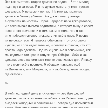
Это как смотреть старое домашнее видео... Вот я молод,
подтянут и загорел. Я и не думаю лысеть, у меня густая
шевелюра. Я не курю и не пью. На мне застиранные
джинсы и белая рубашка. Вижу, как сижу однажды
в сумерках на мостках Элроя Бердала: небо ярко-розовое,
и я заканчиваю письмо родителям, в котором пишу о своём
побеге, его причинах и о том, как мне жаль, что я так
и не набрался смелости сказать им всё в лицо. Я прошу
их не сердиться. Я пытаюсь объяснить что-то из своих
чувств, но слов недостаточно, и потому я говорю, что это
просто надо сделать. Под конец письма я вспоминаю, как
мы ездили в эти края в отпуск, про Уайтфиш-Лейк и как
здешние леса напоминают мне те счастливые дни. Я пишу,
что у меня всё в порядке. Я обещаю написать ещё
из Виннипега, или Монреаля, или любого другого города,
где окажусь.
***
В мой последний день в «Хижине» — это был шестой
день — старик взял меня порыбачить на Рейни-Ривер. День
выдался холодный и солнечный. С севера дул порывистый
ветер. Четырнадцатифутовая лодочка сильно закачалась,