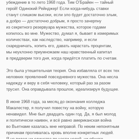
убеждение в то лето 1968 года. Тим О’Брайен — тайный
герой! Одинокий Рейнджер! Если когда-нибудь ставки
станут слишком высоки, если зло будет достаточно злым,
а добро — достаточно добрым, я просто зачерпну
из секретного резервуара мужества, которое годами
копилось во мне. Мужество, думал я, бывает в измеримых
количествах, как наследство, например, и если
скаредничать, копить его, давать нарастать процентам,
мы неуклонно приумножаем наш нравственный капитал
в преддверии того дня, когда придётся платить по счетам.
Это была утешительная теория. Она избавляла от всех тех
неловких проявлений повседневного мужества. Она несла
надежду и веру в себя человеку, который раз за разом
трусил. Она оправдывала прошлое, идеализируя будущее.
В июне 1968 года, за месяц до окончания колледжа
Макалестер, я получил повестку на войну, которую
ненавидел. Мне был двадцать один год. Да, я был молод
и политически наивен, и всё равно американская война
во Вьетнаме казалась мне неправой. По неким непонятным
причинам проливалась кровь вполне конкретных людей.
Я не видел ни единства по части целей, ни общего