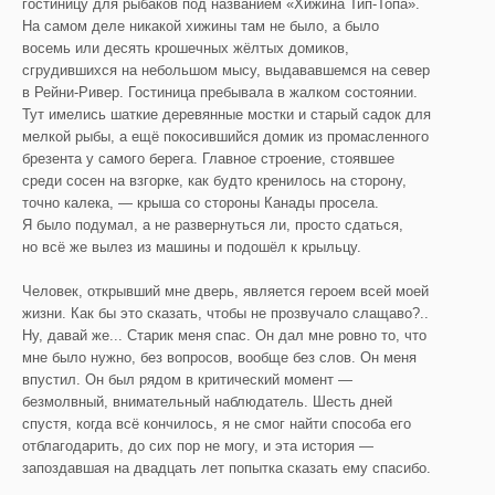
гостиницу для рыбаков под названием «Хижина Тип-Топа».
На самом деле никакой хижины там не было, а было
восемь или десять крошечных жёлтых домиков,
сгрудившихся на небольшом мысу, выдававшемся на север
в Рейни-Ривер. Гостиница пребывала в жалком состоянии.
Тут имелись шаткие деревянные мостки и старый садок для
мелкой рыбы, а ещё покосившийся домик из промасленного
брезента у самого берега. Главное строение, стоявшее
среди сосен на взгорке, как будто кренилось на сторону,
точно калека, — крыша со стороны Канады просела.
Я было подумал, а не развернуться ли, просто сдаться,
но всё же вылез из машины и подошёл к крыльцу.
Человек, открывший мне дверь, является героем всей моей
жизни. Как бы это сказать, чтобы не прозвучало слащаво?..
Ну, давай же... Старик меня спас. Он дал мне ровно то, что
мне было нужно, без вопросов, вообще без слов. Он меня
впустил. Он был рядом в критический момент —
безмолвный, внимательный наблюдатель. Шесть дней
спустя, когда всё кончилось, я не смог найти способа его
отблагодарить, до сих пор не могу, и эта история —
запоздавшая на двадцать лет попытка сказать ему спасибо.