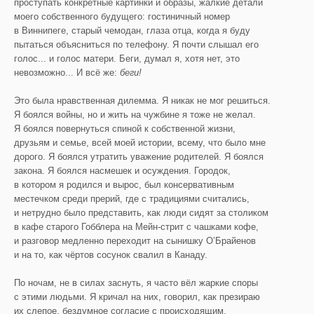
проступать конкретные картинки и образы, жалкие детали
моего собственного будущего: гостиничный номер
в Виннипеге, старый чемодан, глаза отца, когда я буду
пытаться объясниться по телефону. Я почти слышал его
голос... и голос матери. Беги, думал я, хотя нет, это
невозможно... И всё же:
беги!
Это была нравственная дилемма. Я никак не мог решиться.
Я боялся войны, но и жить на чужбине я тоже не желал.
Я боялся повернуться спиной к собственной жизни,
друзьям и семье, всей моей истории, всему, что было мне
дорого. Я боялся утратить уважение родителей. Я боялся
закона. Я боялся насмешек и осуждения. Городок,
в котором я родился и вырос, был консервативным
местечком среди прерий, где с традициями считались,
и нетрудно было представить, как люди сидят за столиком
в кафе старого Гобблера на Мейн-стрит с чашками кофе,
и разговор медленно переходит на сынишку О’Брайенов
и на то, как чёртов сосунок свалил в Канаду.
По ночам, не в силах заснуть, я часто вёл жаркие споры
с этими людьми. Я кричал на них, говорил, как презираю
их слепое, бездумное согласие с происходящим,