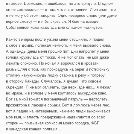
в голове. Возможно, я ошибаюсь, но это вряд ли. В одном
он не сомневался — в том, что я в отчаянии. И он знал, что
я не могу об этом говорить. Одно неверное слово (или даже
верное слово) — и я бы скрылся. Я был на взводе.
Собственная кожа казалась мне слишком натянутой.
Как-то вечером после ужина меня стошнило, я пошёл
к себе в домик, полежал немного, и меня вырвало снова.
А однажды днём меня прошиб пот. Дни напролёт у меня
голова кружилась от тоски. Я не мог спать, не мог даже
лежать спокойно. По ночам я ворочался в кровати,
размышляя о том, как прокрадусь на берег и потихоньку
столкну какую-нибудь лодку старика в реку и погребу
в сторону Канады. Случалось, я думал, что совсем
сбрендил. Я не мог отличить, где верх, где низ... я лежал
во мраке, и в голове у меня крутилось абсурдное кино...
Вот за мной гонится пограничный патруль — вертолёты,
прожектора и лающие собаки. Вот я ломлюсь через лес,
вот я падаю на четвереньки, какие-то люди выкрикивают
моё имя, и власть предержащие надвигаются со всех
сторон — призывная комиссия моего городка, ФБР
и канадская конная полиция...