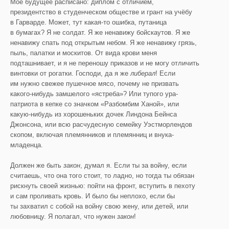
Моё будущее расписано: диплом с отличием,
президентство в студенческом обществе и грант на учёбу
в Гарварде. Может, тут какая-то ошибка, путаница
в бумагах? Я не солдат. Я же ненавижу бойскаутов. Я же
ненавижу спать под открытым небом. Я же ненавижу грязь,
пыль, палатки и москитов. От вида крови меня
подташнивает, и я не переношу приказов и не могу отличить
винтовки от рогатки. Господи, да я же
либерал
! Если
им нужно свежее пушечное мясо, почему не призвать
какого-нибудь замшелого «ястреба»? Или тупого ура-
патриота в кепке со значком «Разбомбим Ханой», или
какую-нибудь из хорошеньких дочек Линдона Бейнса
Джонсона, или всю расчудесную семейку Уэстморлендов
скопом, включая племянников и племянниц и внука-
младенца.
Должен же быть
закон
, думал я. Если ты за войну, если
считаешь, что она того стоит, то ладно, но тогда ты обязан
рискнуть своей жизнью: пойти на фронт, вступить в пехоту
и сам проливать кровь. И было бы неплохо, если бы
ты захватил с собой на войну свою жену, или детей, или
любовницу. Я полагал, что нужен
закон
!