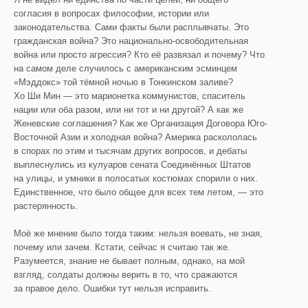
согласия в вопросах философии, истории или
законодательства. Сами факты были расплывчаты. Это
гражданская война? Это национально-освободительная
война или просто агрессия? Кто её развязал и почему? Что
на самом деле случилось с американским эсминцем
«Мэддокс» той тёмной ночью в Тонкинском заливе?
Хо Ши Мин — это марионетка коммунистов, спаситель
нации или оба разом, или ни тот и ни другой? А как же
Женевские соглашения? Как же Организация Договора Юго-
Восточной Азии и холодная война? Америка раскололась
в спорах по этим и тысячам других вопросов, и дебаты
выплеснулись из кулуаров сената Соединённых Штатов
на улицы, и умники в полосатых костюмах спорили о них.
Единственное, что было общее для всех тем летом, — это
растерянность.
Моё же мнение было тогда таким: нельзя воевать, не зная,
почему или зачем. Кстати, сейчас я считаю так же.
Разумеется, знание не бывает полным, однако, на мой
взгляд, солдаты должны верить в то, что сражаются
за правое дело. Ошибки тут нельзя исправить.