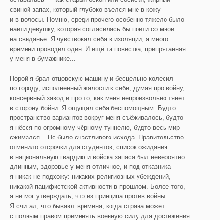
свиной запах, который глубоко въелся мне в кожу
и в волосы. Помню, среди прочего особенно тяжело было
найти девушку, которая согласилась бы пойти со мной
на свиданье. Я чувствовал себя в изоляции, я много
времени проводил один. И ещё та повестка, припрятанная
у меня в бумажнике...
Порой я брал отцовскую машину и бесцельно колесил
по городу, исполненный жалости к себе, думая про войну,
консервный завод и про то, как меня непроизвольно тянет
в сторону бойни. Я ощущал себя беспомощным. Будто
пространство вариантов вокруг меня съёживалось, будто
я нёсся по огромному чёрному туннелю, будто весь мир
сжимался... Не было счастливого исхода. Правительство
отменило отсрочки для студентов, список ожидания
в национальную гвардию и войска запаса был невероятно
длинным, здоровье у меня отличное, и под отказника
я никак не подхожу: никаких религиозных убеждений,
никакой пацифистской активности в прошлом. Более того,
я не мог утверждать, что из принципа против войны.
Я считал, что бывают времена, когда страна может
с полным правом применять военную силу для достижения