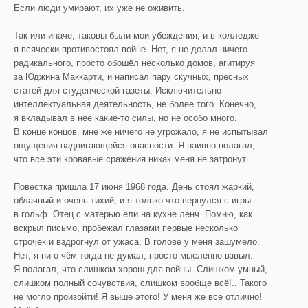
Если люди умирают, их уже не оживить.
Так или иначе, таковы были мои убеждения, и в колледже
я всячески противостоял войне. Нет, я не делал ничего
радикального, просто обошёл несколько домов, агитируя
за Юджина Маккарти, и написал пару скучных, пресных
статей для студенческой газеты. Исключительно
интеллектуальная деятельность, не более того. Конечно,
я вкладывал в неё какие-то силы, но не особо много.
В конце концов, мне же ничего не угрожало, я не испытывал
ощущения надвигающейся опасности. Я наивно полагал,
что все эти кровавые сражения никак меня не затронут.
Повестка пришла 17 июня 1968 года. День стоял жаркий,
облачный и очень тихий, и я только что вернулся с игры
в гольф. Отец с матерью ели на кухне ленч. Помню, как
вскрыл письмо, пробежал глазами первые несколько
строчек и вздрогнул от ужаса. В голове у меня зашумело.
Нет, я ни о чём тогда не думал, просто мысленно взвыл.
Я полагал, что слишком хорош для войны. Слишком умный,
слишком полный сочувствия, слишком вообще всё!.. Такого
не могло произойти! Я выше этого! У меня же всё отлично!