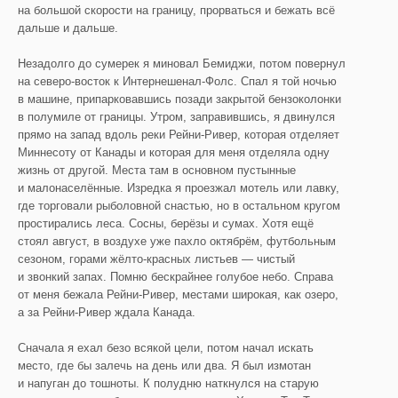
на большой скорости на границу, прорваться и бежать всё
дальше и дальше.
Незадолго до сумерек я миновал Бемиджи, потом повернул
на северо-восток к Интернешенал-Фолс. Спал я той ночью
в машине, припарковавшись позади закрытой бензоколонки
в полумиле от границы. Утром, заправившись, я двинулся
прямо на запад вдоль реки Рейни-Ривер, которая отделяет
Миннесоту от Канады и которая для меня отделяла одну
жизнь от другой. Места там в основном пустынные
и малонаселённые. Изредка я проезжал мотель или лавку,
где торговали рыболовной снастью, но в остальном кругом
простирались леса. Сосны, берёзы и сумах. Хотя ещё
стоял август, в воздухе уже пахло октябрём, футбольным
сезоном, горами жёлто-красных листьев — чистый
и звонкий запах. Помню бескрайнее голубое небо. Справа
от меня бежала Рейни-Ривер, местами широкая, как озеро,
а за Рейни-Ривер ждала Канада.
Сначала я ехал безо всякой цели, потом начал искать
место, где бы залечь на день или два. Я был измотан
и напуган до тошноты. К полудню наткнулся на старую