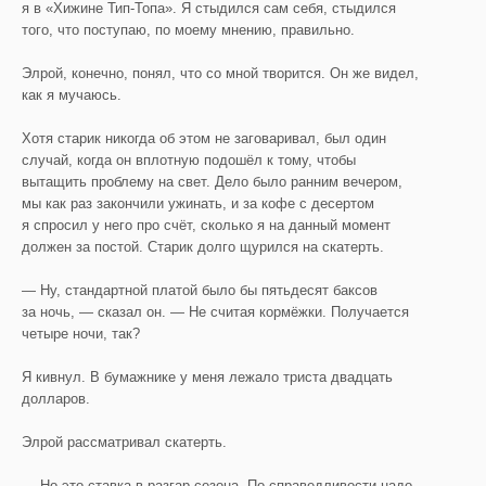
я в «Хижине Тип-Топа». Я стыдился сам себя, стыдился
того, что поступаю, по моему мнению, правильно.
Элрой, конечно, понял, что со мной творится. Он же видел,
как я мучаюсь.
Хотя старик никогда об этом не заговаривал, был один
случай, когда он вплотную подошёл к тому, чтобы
вытащить проблему на свет. Дело было ранним вечером,
мы как раз закончили ужинать, и за кофе с десертом
я спросил у него про счёт, сколько я на данный момент
должен за постой. Старик долго щурился на скатерть.
— Ну, стандартной платой было бы пятьдесят баксов
за ночь, — сказал он. — Не считая кормёжки. Получается
четыре ночи, так?
Я кивнул. В бумажнике у меня лежало триста двадцать
долларов.
Элрой рассматривал скатерть.
— Но это ставка в разгар сезона. По справедливости надо