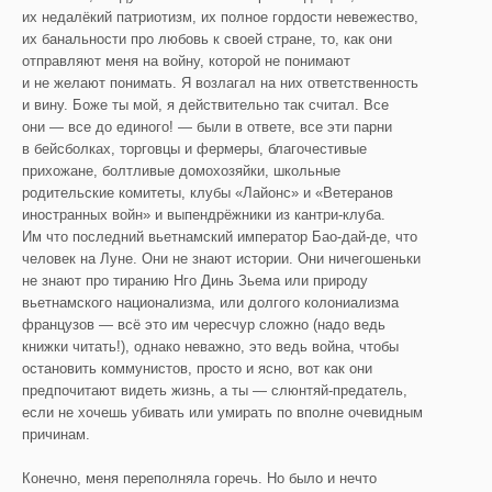
их недалёкий патриотизм, их полное гордости невежество,
их банальности про любовь к своей стране, то, как они
отправляют меня на войну, которой не понимают
и не желают понимать. Я возлагал на них ответственность
и вину. Боже ты мой, я действительно так считал. Все
они — все до единого! — были в ответе, все эти парни
в бейсболках, торговцы и фермеры, благочестивые
прихожане, болтливые домохозяйки, школьные
родительские комитеты, клубы «Лайонс» и «Ветеранов
иностранных войн» и выпендрёжники из кантри-клуба.
Им что последний вьетнамский император Бао-дай-де, что
человек на Луне. Они не знают истории. Они ничегошеньки
не знают про тиранию Нго Динь Зьема или природу
вьетнамского национализма, или долгого колониализма
французов — всё это им чересчур сложно (надо ведь
книжки читать!), однако неважно, это ведь война, чтобы
остановить коммунистов, просто и ясно, вот как они
предпочитают видеть жизнь, а ты — слюнтяй-предатель,
если не хочешь убивать или умирать по вполне очевидным
причинам.
Конечно, меня переполняла горечь. Но было и нечто