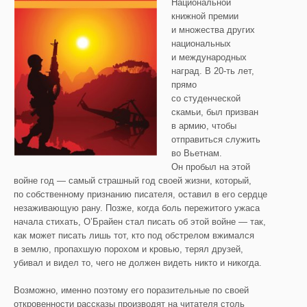
Национальной
книжной премии
и множества других
национальных
и международных
наград. В 20-ть лет,
прямо
со студенческой
скамьи, был призван
в армию, чтобы
отправиться служить
во Вьетнам.
Он пробыл на этой
войне год — самый страшный год своей жизни, который,
по собственному признанию писателя, оставил в его сердце
незаживающую рану. Позже, когда боль пережитого ужаса
начала стихать, О’Брайен стал писать об этой войне — так,
как может писать лишь тот, кто под обстрелом вжимался
в землю, пропахшую порохом и кровью, терял друзей,
убивал и видел то, чего не должен видеть никто и никогда.
Возможно, именно поэтому его поразительные по своей
откровенности рассказы производят на читателя столь