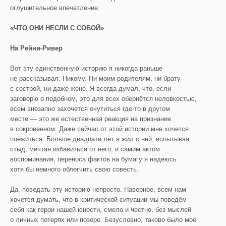
оглушительное впечатление.
«ЧТО ОНИ НЕСЛИ С СОБОЙ»
На
Рейни-Ривер
Вот эту единственную историю я никогда раньше
не рассказывал. Никому. Ни моим родителям, ни брату
с сестрой, ни даже жене. Я всегда думал, что, если
заговорю о подобном, это для всех обернётся неловкостью,
всем внезапно захочется очутиться где-то в другом
месте — это же естественная реакция на признание
в сокровенном. Даже сейчас от этой истории мне хочется
поёжиться. Больше двадцати лет я жил с ней, испытывая
стыд, мечтая избавиться от него, и самим актом
воспоминания, переноса фактов на бумагу я надеюсь
хотя бы немного облегчить свою совесть.
Да, поведать эту историю непросто. Наверное, всем нам
хочется думать, что в критической ситуации мы поведём
себя как герои нашей юности, смело и честно, без мыслей
о личных потерях или позоре. Безусловно, таково было моё