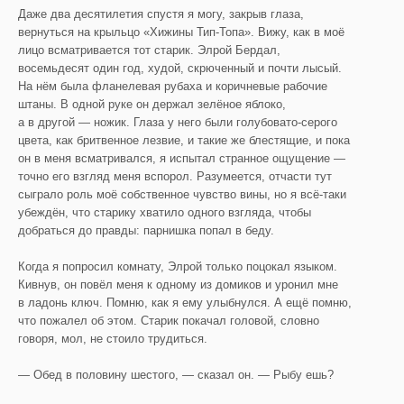
Даже два десятилетия спустя я могу, закрыв глаза,
вернуться на крыльцо «Хижины Тип-Топа». Вижу, как в моё
лицо всматривается тот старик. Элрой Бердал,
восемьдесят один год, худой, скрюченный и почти лысый.
На нём была фланелевая рубаха и коричневые рабочие
штаны. В одной руке он держал зелёное яблоко,
а в другой — ножик. Глаза у него были голубовато-серого
цвета, как бритвенное лезвие, и такие же блестящие, и пока
он в меня всматривался, я испытал странное ощущение —
точно его взгляд меня вспорол. Разумеется, отчасти тут
сыграло роль моё собственное чувство вины, но я всё-таки
убеждён, что старику хватило одного взгляда, чтобы
добраться до правды: парнишка попал в беду.
Когда я попросил комнату, Элрой только поцокал языком.
Кивнув, он повёл меня к одному из домиков и уронил мне
в ладонь ключ. Помню, как я ему улыбнулся. А ещё помню,
что пожалел об этом. Старик покачал головой, словно
говоря, мол, не стоило трудиться.
— Обед в половину шестого, — сказал он. — Рыбу ешь?