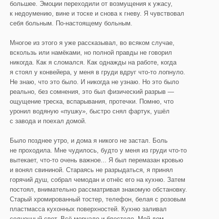
большее. Эмоции переходили от возмущения к ужасу,
к недоумению, вине и тоске и снова к гневу. Я чувствовал
себя больным. По-настоящему больным.
Многое из этого я уже рассказывал, во всяком случае,
вскользь или намёками, но полной правды не говорил
никогда. Как я сломался. Как однажды на работе, когда
я стоял у конвейера, у меня в груди вдруг что-то лопнуло.
Не знаю, что это было. И никогда не узнаю. Но это было
реально, без сомнения, это был физический разрыв —
ощущение треска, вспарывания, протечки. Помню, что
уронил водяную «пушку», быстро снял фартук, ушёл
с завода и поехал домой.
Было позднее утро, и дома я никого не застал. Боль
не проходила. Мне чудилось, будто у меня из груди что-то
вытекает, что-то очень важное... Я был перемазан кровью
и вонял свининой. Стараясь не разрыдаться, я принял
горячий душ, собрал чемодан и отнёс его на кухню. Затем
постоял, внимательно рассматривая знакомую обстановку.
Старый хромированный тостер, телефон, белая с розовым
пластмасса кухонных поверхностей. Кухню заливал
солнечный свет. Всё мерцало и блестело. Мой дом,