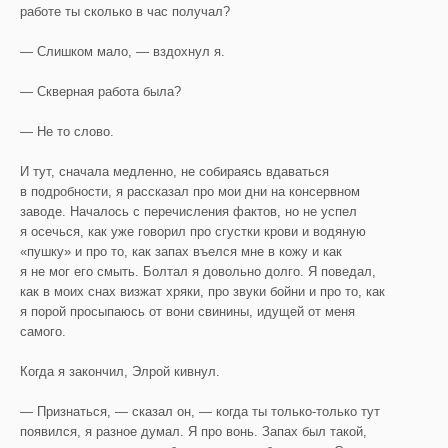
работе ты сколько в час получал?
— Слишком мало, — вздохнул я.
— Скверная работа была?
— Не то слово.
И тут, сначала медленно, не собираясь вдаваться
в подробности, я рассказал про мои дни на консервном
заводе. Началось с перечисления фактов, но не успел
я осечься, как уже говорил про сгустки крови и водяную
«пушку» и про то, как запах въелся мне в кожу и как
я не мог его смыть. Болтал я довольно долго. Я поведал,
как в моих снах визжат хряки, про звуки бойни и про то, как
я порой просыпаюсь от вони свинины, идущей от меня
самого.
Когда я закончил, Элрой кивнул.
— Признаться, — сказал он, — когда ты только-только тут
появился, я разное думал. Я про вонь. Запах был такой,