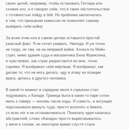
своих целей, например, чтобы остановить Гитлера или
схожее зло, и я говорил себе, что в таких обстоятельствах
с готовностью пойду в бой. Но проблема заключалась
в том, что призывная комиссия не позволяет самому
выбирать себе войну.
За всем этим или в самом центре оставался простой
ужасный факт. Я не хотел умирать. Никогда. И уж точно
не тогда, не там, не на неправой войне. Колеся по Мейн-
стрит, мимо здания суда и магазинчика Бена Франклина,
я чувствовал, как страх разрастается во мне, точно
сорняки. Я воображал себя мёртвым. Я воображал, как
делаю то, что не могу делать: иду в атаку на позиции
врага, целюсь в другого человека.
В какой-то момент в середине июля я серьёзно стал
подумывать о Канаде. Граница была в каких-то паре сотен
миль к северу — восемь часов езды. И совесть, и интуиция
подсказывали рвануть туда, просто вскочить и бежать
со всех ног и не останавливаться. Поначалу идея казалась
абстрактной, слово «Канада» просто вырисовывалось
у меня в голове, но некоторое время спустя стали