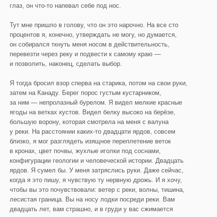
глаз, он что-то напевал себе под нос.
Тут мне пришло в голову, что он это нарочно. На все сто
процентов я, конечно, утверждать не могу, но думается,
он собирался ткнуть меня носом в действительность,
перевезти через реку и подвести к самому краю —
и позволить, наконец, сделать выбор.
Я тогда бросил взор сперва на старика, потом на свои руки,
затем на Канаду. Берег порос густым кустарником,
за ним — непролазный бурелом. Я видел мелкие красные
ягоды на ветках кустов. Видел белку высоко на берёзе,
большую ворону, которая смотрела на меня с валуна
у реки. На расстоянии каких-то двадцати ярдов, совсем
близко, я мог разглядеть изящное переплетение веток
в кронах, цвет почвы, жухлые иголки под соснами,
конфигурации геологии и человеческой истории. Двадцать
ярдов. Я сумел бы. У меня затряслись руки. Даже сейчас,
когда я это пишу, я чувствую ту нервную дрожь. И я хочу,
чтобы вы это почувствовали: ветер с реки, волны, тишина,
лесистая граница. Вы на носу лодки посреди реки. Вам
двадцать лет, вам страшно, и в груди у вас сжимается