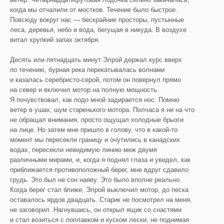
когда мы отчалили от мостков. Течение было быстрое.
Повсюду вокруг нас — бескрайние просторы, пустынные
леса, деревья, небо и вода, бегущая в никуда. В воздухе
витал хрупкий запах октября.
Десять или пятнадцать минут Элрой держал курс вверх
по течению, бурная река перекатывалась волнами
и казалась серебристо-серой, потом он повернул прямо
на север и включил мотор на полную мощность.
Я почувствовал, как подо мной задирается нос. Помню
ветер в ушах, шум старенького мотора. Полчаса я ни на что
не обращал внимания, просто ощущал холодные брызги
на лице. Но затем мне пришло в голову, что в какой-то
момент мы пересекли границу и очутились в канадских
водах, пересекли невидимую линию меж двумя
различными мирами, и, когда я поднял глаза и увидел, как
приближается противоположный берег, мне вдруг сдавило
грудь. Это был не сон наяву. Это было вполне реально.
Когда берег стал ближе, Элрой выключил мотор, до песка
оставалось ярдов двадцать. Старик не посмотрел на меня,
не заговорил. Нагнувшись, он открыл ящик со снастями
и стал возиться с поплавком и куском лески; не поднимая