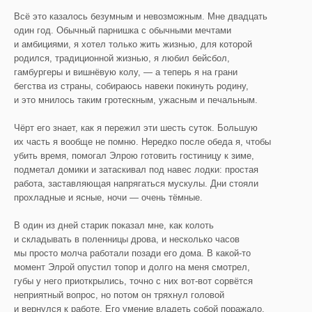
Всё это казалось безумным и невозможным. Мне двадцать
один год. Обычный парнишка с обычными мечтами
и амбициями, я хотел только жить жизнью, для которой
родился, традиционной жизнью, я любил бейсбол,
гамбургеры и вишнёвую колу, — а теперь я на грани
бегства из страны, собираюсь навеки покинуть родину,
и это мнилось таким гротескным, ужасным и печальным.
Чёрт его знает, как я пережил эти шесть суток. Большую
их часть я вообще не помню. Нередко после обеда я, чтобы
убить время, помогал Элрою готовить гостиницу к зиме,
подметал домики и затаскивал под навес лодки: простая
работа, заставляющая напрягаться мускулы. Дни стояли
прохладные и ясные, ночи — очень тёмные.
В один из дней старик показал мне, как колоть
и складывать в поленницы дрова, и несколько часов
мы просто молча работали позади его дома. В какой-то
момент Элрой опустил топор и долго на меня смотрел,
губы у него приоткрылись, точно с них вот-вот сорвётся
неприятный вопрос, но потом он тряхнул головой
и вернулся к работе. Его умение владеть собой поражало.