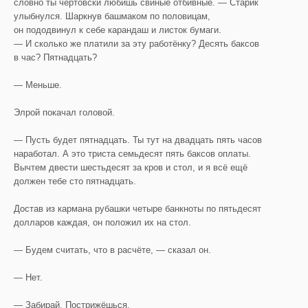
словно ты чертовски любишь свиные отбивные. — Старик
улыбнулся. Шаркнув башмаком по половицам,
он пододвинул к себе карандаш и листок бумаги.
— И сколько же платили за эту работёнку? Десять баксов
в час? Пятнадцать?
— Меньше.
Элрой покачал головой.
— Пусть будет пятнадцать. Ты тут на двадцать пять часов
наработал. А это триста семьдесят пять баксов оплаты.
Вычтем двести шестьдесят за кров и стол, и я всё ещё
должен тебе сто пятнадцать.
Достав из кармана рубашки четыре банкноты по пятьдесят
долларов каждая, он положил их на стол.
— Будем считать, что в расчёте, — сказал он.
— Нет.
— Забирай. Пострижёшься.