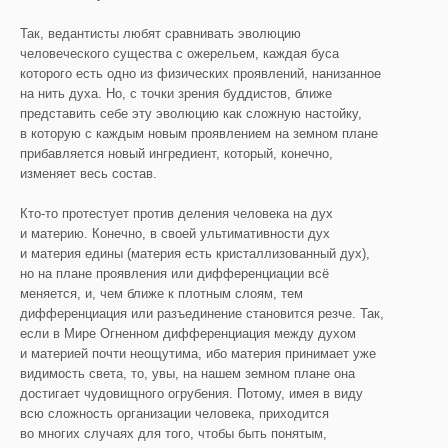
Так, ведантисты любят сравнивать эволюцию
человеческого существа с ожерельем, каждая буса
которого есть одно из физических проявлений, нанизанное
на нить духа. Но, с точки зрения буддистов, ближе
представить себе эту эволюцию как сложную настойку,
в которую с каждым новым проявлением на земном плане
прибавляется новый ингредиент, который, конечно,
изменяет весь состав.
Кто-то протестует против деления человека на дух
и материю. Конечно, в своей ультимативности дух
и материя едины (материя есть кристаллизованный дух),
но на плане проявления или дифференциации всё
меняется, и, чем ближе к плотным слоям, тем
дифференциация или разъединение становится резче. Так,
если в Мире Огненном дифференциация между духом
и материей почти неощутима, ибо материя принимает уже
видимость света, то, увы, на нашем земном плане она
достигает чудовищного огрубения. Потому, имея в виду
всю сложность организации человека, приходится
во многих случаях для того, чтобы быть понятым,