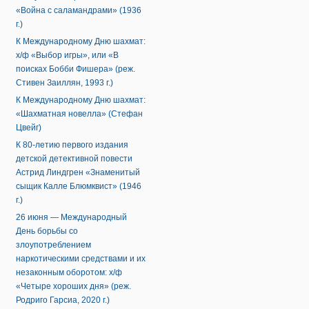
«Война с саламандрами» (1936
г.)
К Международному Дню шахмат:
х/ф «Выбор игры», или «В
поисках Бобби Фишера» (реж.
Стивен Заиллян, 1993 г.)
К Международному Дню шахмат:
«Шахматная новелла» (Стефан
Цвейг)
К 80-летию первого издания
детской детективной повести
Астрид Линдгрен «Знаменитый
сыщик Калле Блюмквист» (1946
г.)
26 июня — Международный
День борьбы со
злоупотреблением
наркотическими средствами и их
незаконным оборотом: х/ф
«Четыре хороших дня» (реж.
Родриго Гарсиа, 2020 г.)