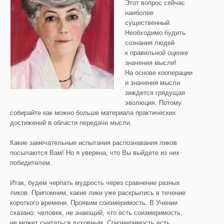
Этот вопрос сейчас
наиболее
существенный.
Необходимо будить
сознания людей
к правильной оценке
значения мысли!
На основе кооперации
и значения мысли
зиждется грядущая
эволюция. Потому
собирайте как можно больше материала практических
достижений в области передачи мысли.
Какие замечательные испытания распознавания ликов
посылаются Вам! Но я уверена, что Вы выйдете из них
победителем.
Итак, будем черпать мудрость через сравнение разных
ликов. Припомним, какие лики уже раскрылись в течение
короткого времени. Проявим соизмеримость. В Учении
сказано: человек, не знающий, что есть соизмеримость,
не может считаться духовным. Соизмеримость есть