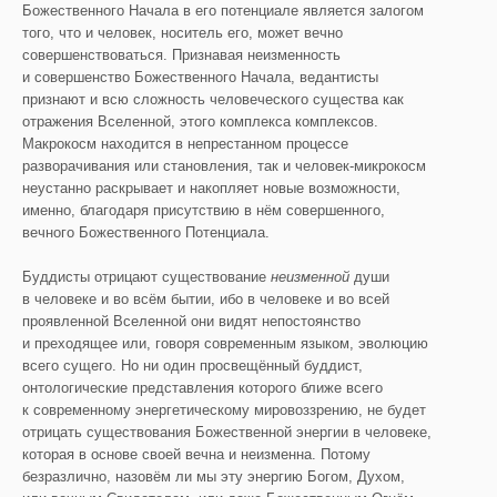
Божественного Начала в его потенциале является залогом
того, что и человек, носитель его, может вечно
совершенствоваться. Признавая неизменность
и совершенство Божественного Начала, ведантисты
признают и всю сложность человеческого существа как
отражения Вселенной, этого комплекса комплексов.
Макрокосм находится в непрестанном процессе
разворачивания или становления, так и человек-микрокосм
неустанно раскрывает и накопляет новые возможности,
именно, благодаря присутствию в нём совершенного,
вечного Божественного Потенциала.
Буддисты отрицают существование
неизменной
души
в человеке и во всём бытии, ибо в человеке и во всей
проявленной Вселенной они видят непостоянство
и преходящее или, говоря современным языком, эволюцию
всего сущего. Но ни один просвещённый буддист,
онтологические представления которого ближе всего
к современному энергетическому мировоззрению, не будет
отрицать существования Божественной энергии в человеке,
которая в основе своей вечна и неизменна. Потому
безразлично, назовём ли мы эту энергию Богом, Духом,