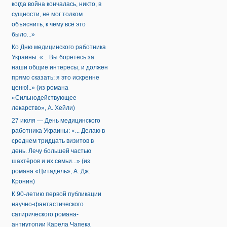
когда война кончалась, никто, в
сущности, не мог толком
объяснить, к чему всё это
было...»
Ко Дню медицинского работника
Украины: «... Вы боретесь за
наши общие интересы, и должен
прямо сказать: я это искренне
ценю!..» (из романа
«Сильнодействующее
лекарство», А. Хейли)
27 июля — День медицинского
работника Украины: «... Делаю в
среднем тридцать визитов в
день. Лечу большей частью
шахтёров и их семьи...» (из
романа «Цитадель», А. Дж.
Кронин)
К 90-летию первой публикации
научно-фантастического
сатирического романа-
антиутопии Карела Чапека