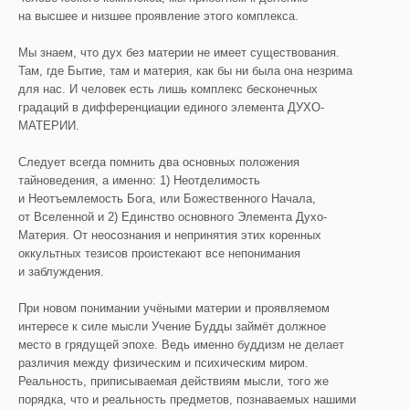
на высшее и низшее проявление этого комплекса.
Мы знаем, что дух без материи не имеет существования.
Там, где Бытие, там и материя, как бы ни была она незрима
для нас. И человек есть лишь комплекс бесконечных
градаций в дифференциации единого элемента ДУХО-
МАТЕРИИ.
Следует всегда помнить два основных положения
тайноведения, а именно: 1) Неотделимость
и Неотъемлемость Бога, или Божественного Начала,
от Вселенной и 2) Единство основного Элемента Духо-
Материя. От неосознания и непринятия этих коренных
оккультных тезисов проистекают все непонимания
и заблуждения.
При новом понимании учёными материи и проявляемом
интересе к силе мысли Учение Будды займёт должное
место в грядущей эпохе. Ведь именно буддизм не делает
различия между физическим и психическим миром.
Реальность, приписываемая действиям мысли, того же
порядка, что и реальность предметов, познаваемых нашими