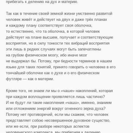
прибегать к делению на дух и материю.
Так как в течение своей земной жизни умственно развитой
человек живёт и действует на двух и даже трёх планах
и каждому плану соответствует своя оболочка,
то естественно, что та оболочка, в которой человек
действует на плане высшем, получает и соответствующие
восприятия, но в силу тонкости тех вибраций восприятия
эти лишь в редких случаях могут быть запечатлены
на грубом физическом мозгу, ибо иначе мозг
не выдержал бы. Потому, при бедности терминов в нашем
языке для таких понятий, принято говорить о человеке в его
тончайшей оболочке как о духе и о его физическом
футляре — как о материи.
Кроме того, не знаем ли мы о
«чаше»
накоплений, которая
при каждом воплощении проявляется лишь частично?
И не будут ли такие накопления
«чаши»
, именно, знанием
или отложением энергий вокруг огненного зерна духа?
Потому нет противоречий, если мы скажем, что человек
представляет собою несовершенное духовное существо,
или же если, при разборе некоторых аспектов
человеческого комплекса, мы прибегнем к делению