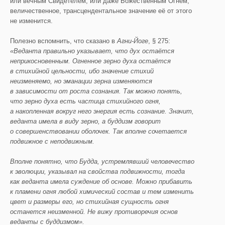
или вечным Свидетелем, или даже Божественным Огнём,
величественное, трансцендентальное значение её от этого
не изменится.
Полезно вспомнить, что сказано в
Агни-Йоге
, § 275:
«Веданта правильно указывает, что дух остаётся
неприкосновенным. Огненное зерно духа остаётся
в стихийной цельности, ибо значение стихий
неизменяемо, но эманации зерна изменяются
в зависимости от ро
ста сознания. Так можно понять,
что зерно духа есть частица стихийного огня,
а накопленная вокруг него энергия есть сознание. Значит,
веданта имела в виду зерно, а буддизм говорит
о совершенствовании оболочек. Так вполне сочетается
подвижное с неподвижным.
Вполне понятно, что Будда, устремлявший человечество
к эволюции, указывал
на свойства подвижности, тогда
как веданта имела суждение об основе. Можно прибавить
к пламени огня любой химический состав и тем изменить
цвет и размеры его, но стихийная сущность огня
останется неизменной. Не вижу противоречия основ
веданты с буддизмом».