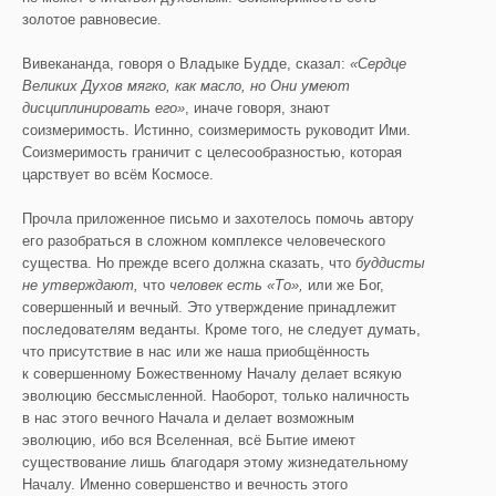
золотое равновесие.
Вивекананда, говоря о Владыке Будде, сказал:
«Сердце
Великих Духов мягко, как масло, но Они умеют
дисциплинировать его»
, иначе говоря, знают
соизмеримость. Истинно, соизмеримость руководит Ими.
Соизмеримость граничит с целесообразностью, которая
царствует во всём Космосе.
Прочла приложенное письмо и захотелось помочь автору
его разобраться в сложном комплексе человеческого
существа. Но прежде всего должна сказать, что
буддисты
не утверждают,
что
человек есть «То»,
или же Бог,
совершенный и вечный. Это утверждение принадлежит
последователям веданты. Кроме того, не следует думать,
что присутствие в нас или же наша приобщённость
к совершенному Божественному Началу делает всякую
эволюцию бессмысленной. Наоборот, только наличность
в нас этого вечного Начала и делает возможным
эволюцию, ибо вся Вселенная, всё Бытие имеют
существование лишь благодаря этому жизнедательному
Началу. Именно совершенство и вечность этого