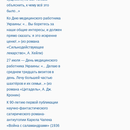
объяснить, к чему всё это
было...»
Ко Дню медицинского работника
Украины: «... Вы боретесь за
наши общие интересы, и должен
прямо сказать: я это искренне
ценю!..» (из романа
«Сильнодействующее
лекарство», А. Хейли)
27 июля — День медицинского
работника Украины: «... Делаю в
среднем тридцать визитов в
день. Лечу большей частью
шахтёров и их семьи...» (из
романа «Цитадель», А. Дж.
Кронин)
К 90-летию первой публикации
научно-фантастического
сатирического романа-
антиутопии Карела Чапека
«Война с саламандрами» (1936