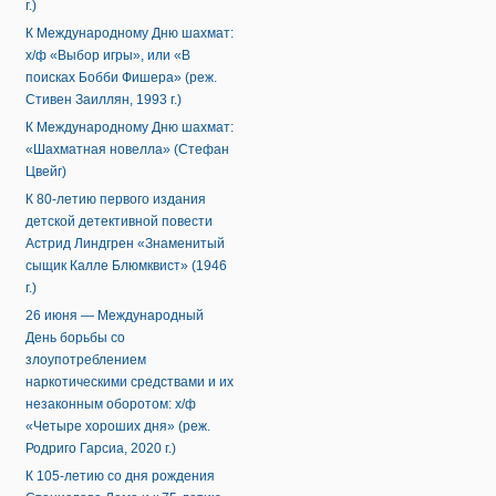
г.)
К Международному Дню шахмат:
х/ф «Выбор игры», или «В
поисках Бобби Фишера» (реж.
Стивен Заиллян, 1993 г.)
К Международному Дню шахмат:
«Шахматная новелла» (Стефан
Цвейг)
К 80-летию первого издания
детской детективной повести
Астрид Линдгрен «Знаменитый
сыщик Калле Блюмквист» (1946
г.)
26 июня — Международный
День борьбы со
злоупотреблением
наркотическими средствами и их
незаконным оборотом: х/ф
«Четыре хороших дня» (реж.
Родриго Гарсиа, 2020 г.)
К 105-летию со дня рождения