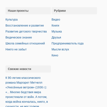
Наши проекты
Рубрики
Культура
Видео
Восстановление и развитие
Книги
Развитие детского творчества
Музыка
Ведическое знание
Друзья
Школа семейных отношений
Предприниматель года
Никто не забыт
Мысли вслух
Кино
Свежие новости
К 90-летию классического
романа Маргарет Митчелл
«Унесённые ветром» (1936 г.):
«... Многие бедствия мира
проистекали от войн. А потом,
когда война кончалась, никто, в
сущности, не мог толком