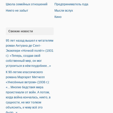
Школа семейных отношений
Предприниматель года
Никто не забыт
Мысли вслух
Кино
Свежие новости
95 лет назад вышел к читателям
роман Антуана де Сент-
Экзюпери «Ночной полёт» (1931
г.): «Теперь, создав свой
собственный мир, он мог
устроиться в нём поудобнее...»
К 90-летию классического
романа Маргарет Митчелл
«Унесённые ветром» (1936 г.):
«... Многие бедствия мира
проистекали от войн. А потом,
когда война кончалась, никто, в
сущности, не мог толком
объяснить, к чему всё это
было...»