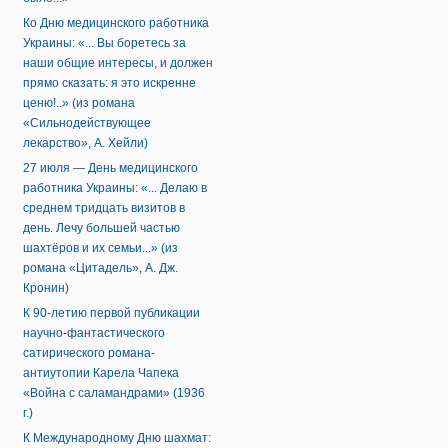
Ко Дню медицинского работника
Украины: «... Вы боретесь за
наши общие интересы, и должен
прямо сказать: я это искренне
ценю!..» (из романа
«Сильнодействующее
лекарство», А. Хейли)
27 июля — День медицинского
работника Украины: «... Делаю в
среднем тридцать визитов в
день. Лечу большей частью
шахтёров и их семьи...» (из
романа «Цитадель», А. Дж.
Кронин)
К 90-летию первой публикации
научно-фантастического
сатирического романа-
антиутопии Карела Чапека
«Война с саламандрами» (1936
г.)
К Международному Дню шахмат: