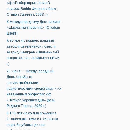
х/ф «Выбор игры», или «В
поисках Бобби Фишера» (реж.
Стивен Заиллян, 1993 г.)
К Международному Дню шахмат:
«Шахматная новелла» (Стефан
Цвейг)
К 80-летию первого издания
детской детективной повести
Астрид Линдгрен «Знаменитый
сыщик Калле Блюмквист» (1946
г.)
26 июня — Международный
День борьбы со
злоупотреблением
наркотическими средствами и их
незаконным оборотом: х/ф
«Четыре хороших дня» (реж.
Родриго Гарсиа, 2020 г.)
К 105-летию со дня рождения
Станислава Лема и к 75-летию
первой публикации его