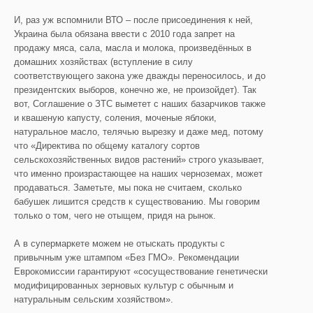
И, раз уж вспомнили ВТО – после присоединения к ней,
Украина была обязана ввести с 2010 года запрет на
продажу мяса, сала, масла и молока, произведённых в
домашних хозяйствах (вступление в силу
соответствующего закона уже дважды переносилось, и до
президентских выборов, конечно же, не произойдет). Так
вот, Соглашение о ЗТС выметет с наших базарчиков также
и квашеную капусту, соления, моченые яблоки,
натуральное масло, телячью вырезку и даже мед, потому
что «Директива по общему каталогу сортов
сельскохозяйственных видов растений» строго указывает,
что именно произрастающее на наших черноземах, может
продаваться. Заметьте, мы пока не считаем, сколько
бабушек лишится средств к существованию. Мы говорим
только о том, чего не отыщем, придя на рынок.
А в супермаркете можем не отыскать продукты с
привычным уже штампом «Без ГМО». Рекомендации
Еврокомиссии гарантируют «сосуществование генетически
модифицированных зерновых культур с обычным и
натуральным сельским хозяйством».