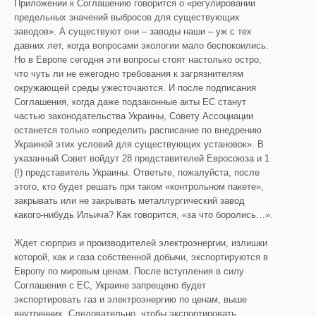
Приложении к Соглашению говорится о «регулировании
предельных значений выбросов для существующих
заводов». А существуют они – заводы наши – уж с тех
давних лет, когда вопросами экологии мало беспокоились.
Но в Европе сегодня эти вопросы стоят настолько остро,
что чуть ли не ежегодно требования к загрязнителям
окружающей среды ужесточаются. И после подписания
Соглашения, когда даже подзаконные акты ЕС станут
частью законодательства Украины, Совету Ассоциации
останется только «определить расписание по внедрению
Украиной этих условий для существующих установок». В
указанный Совет войдут 28 представителей Евросоюза и 1
(!) представитель Украины. Ответьте, пожалуйста, после
этого, кто будет решать при таком «контрольном пакете»,
закрывать или не закрывать металлургический завод
какого-нибудь Ильича? Как говорится, «за что боролись…».
Ждет сюрприз и производителей электроэнергии, излишки
которой, как и газа собственной добычи, экспортируются в
Европу по мировым ценам. После вступления в силу
Соглашения с ЕС, Украине запрещено будет
экспортировать газ и электроэнергию по ценам, выше
внутренних. Следовательно, чтобы экспортировать