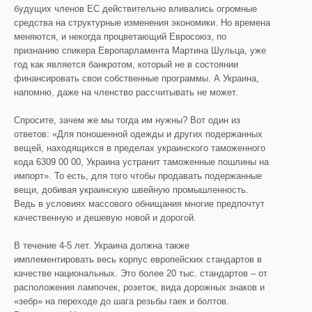
будущих членов ЕС действительно вливались огромные
средства на структурные изменения экономики. Но времена
меняются, и некогда процветающий Евросоюз, по
признанию спикера Европарламента Мартина Шульца, уже
год как является банкротом, который не в состоянии
финансировать свои собственные программы. А Украина,
напомню, даже на членство рассчитывать не может.
Спросите, зачем же мы тогда им нужны? Вот один из
ответов: «Для поношенной одежды и других подержанных
вещей, находящихся в пределах украинского таможенного
кода 6309 00 00, Украина устранит таможенные пошлины на
импорт». То есть, для того чтобы продавать подержанные
вещи, добивая украинскую швейную промышленность.
Ведь в условиях массового обнищания многие предпочтут
качественную и дешевую новой и дорогой.
В течение 4-5 лет. Украина должна также
имплементировать весь корпус европейских стандартов в
качестве национальных. Это более 20 тыс. стандартов – от
расположения лампочек, розеток, вида дорожных знаков и
«зебр» на переходе до шага резьбы гаек и болтов.