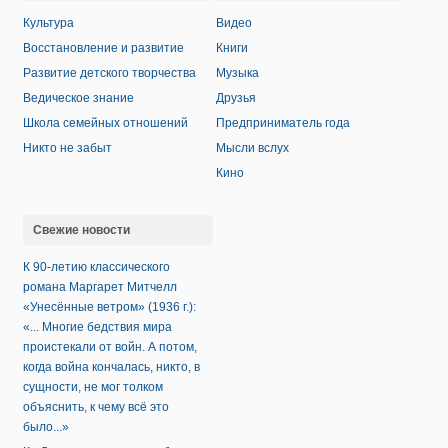
Культура
Видео
Восстановление и развитие
Книги
Развитие детского творчества
Музыка
Ведическое знание
Друзья
Школа семейных отношений
Предприниматель года
Никто не забыт
Мысли вслух
Кино
Свежие новости
К 90-летию классического
романа Маргарет Митчелл
«Унесённые ветром» (1936 г.):
«... Многие бедствия мира
проистекали от войн. А потом,
когда война кончалась, никто, в
сущности, не мог толком
объяснить, к чему всё это
было...»