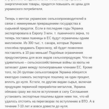
энергетические товары, придется повышать их цены для
украинского потребителя.
Теперь о мечтах украинских сельхозпроизводителей в
связи с неминуемым превращением государства в
сырьевой придаток. Если в последние годы Украина
экспортировала в Европу 3 млн. т. пшеничного зерна, то
теперь поставки пшеницы в ЕС будут ограничены одним
миллионом. Из 300 тыс. т. сахара, которые Украина
способна продавать Евросоюзу, ей будет позволено
поставлять в 10 раз меньше! Подобные ограничения
предусмотрены для всех видов сельхозпродукции. Что не
удивительно – сельскохозяйственные войны за квоты не
затихают даже между полноправными членами ЕС. Кроме
того, по 24 группам сельхозтоваров Украина обязуется
ежегодно снижать экспортную пошлину на один процент,
вплоть до нуля. Кстати, по другим видам сырья, включая
продукцию первичной переработки металлов, Украина
обязана сразу же после вступления в силу Соглашения
установить экспортные пошлины вдвое ниже тех, что ей
удалось отстоять на переговорах по вступлению в ВТО. А в
течение 7-10 лет и вовсе довести до нуля.