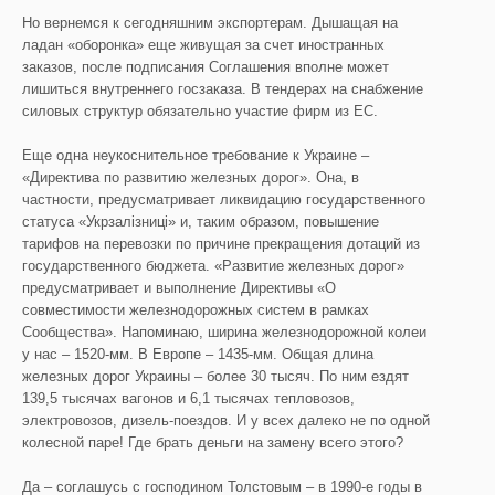
Но вернемся к сегодняшним экспортерам. Дышащая на
ладан «оборонка» еще живущая за счет иностранных
заказов, после подписания Соглашения вполне может
лишиться внутреннего госзаказа. В тендерах на снабжение
силовых структур обязательно участие фирм из ЕС.
Еще одна неукоснительное требование к Украине –
«Директива по развитию железных дорог». Она, в
частности, предусматривает ликвидацию государственного
статуса «Укрзалізниці» и, таким образом, повышение
тарифов на перевозки по причине прекращения дотаций из
государственного бюджета. «Развитие железных дорог»
предусматривает и выполнение Директивы «О
совместимости железнодорожных систем в рамках
Сообщества». Напоминаю, ширина железнодорожной колеи
у нас – 1520-мм. В Европе – 1435-мм. Общая длина
железных дорог Украины – более 30 тысяч. По ним ездят
139,5 тысячах вагонов и 6,1 тысячах тепловозов,
электровозов, дизель-поездов. И у всех далеко не по одной
колесной паре! Где брать деньги на замену всего этого?
Да – соглашусь с господином Толстовым – в 1990-е годы в