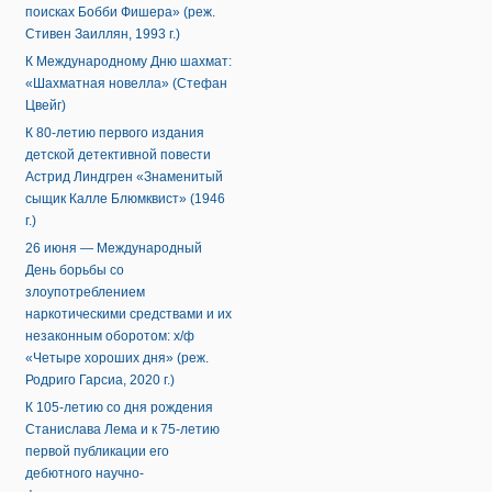
поисках Бобби Фишера» (реж.
Стивен Заиллян, 1993 г.)
К Международному Дню шахмат:
«Шахматная новелла» (Стефан
Цвейг)
К 80-летию первого издания
детской детективной повести
Астрид Линдгрен «Знаменитый
сыщик Калле Блюмквист» (1946
г.)
26 июня — Международный
День борьбы со
злоупотреблением
наркотическими средствами и их
незаконным оборотом: х/ф
«Четыре хороших дня» (реж.
Родриго Гарсиа, 2020 г.)
К 105-летию со дня рождения
Станислава Лема и к 75-летию
первой публикации его
дебютного научно-