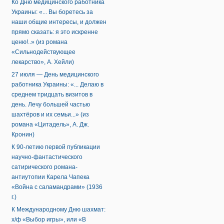
Ко Дню медицинского работника
Украины: «... Вы боретесь за
наши общие интересы, и должен
прямо сказать: я это искренне
ценю!..» (из романа
«Сильнодействующее
лекарство», А. Хейли)
27 июля — День медицинского
работника Украины: «... Делаю в
среднем тридцать визитов в
день. Лечу большей частью
шахтёров и их семьи...» (из
романа «Цитадель», А. Дж.
Кронин)
К 90-летию первой публикации
научно-фантастического
сатирического романа-
антиутопии Карела Чапека
«Война с саламандрами» (1936
г.)
К Международному Дню шахмат:
х/ф «Выбор игры», или «В