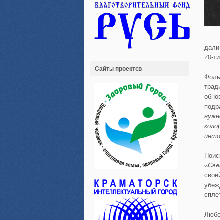
дали
20-т
Сайты проектов
Фоль
трад
обно
подр
нужн
коло
инто
Поис
«
Све
свое
убеж
спле
Любо