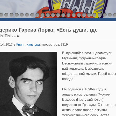
дерико Гарсиа Лорка: «Есть души, где
рыты…»
в
,
 14, 2017
Книги
Культура
, просмотров: 2319
Выдающийся поэт и драматург.
Музыкант, художник-график.
Беспокойный странник и тонкий
наблюдатель. Выразитель
общественной мысли. Герой свое
народа.
Он родился в 1898-м году в
андалузском селении Фуэнте-
Вакерос (Пастуший Ключ)
недалеко от Гранады. С юных лет
активно участвовал в жизни
художественного сообщества,