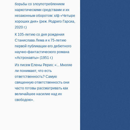
борьбы со злоупотреблением
наркотическими средствами и их
незаконным оборотом: х/ф «Четыре
хороших дня» (реж. Родриго Гарсиа,
2020 г.)
К 105-летию со дня рождения
Станислава Лема и к 75-летию
первой публикации его дебютного
научно-фантастического романа
«Астронавты» (1951 г.)
Из писем Елены Рерих: «... Многие
ли понимают, что есть
ответственность? Самую
священную ответственность они
часто готовы рассматривать как
величайшее насилие над их
свободою».