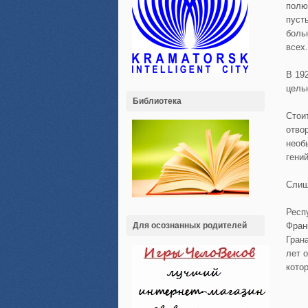
полю
пуст
боль
всех.
В 19
цель
Библиотека
Стои
отво
необ
гени
Слиш
Респ
Для осознанных родителей
Фран
Гран
лет 
кото