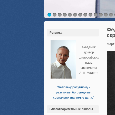
Фе
Реплика
ск
Март
Академик,
доктор
философских
наук,
системолог
А. Н. Малюта
''Человеку разумному -
разумные, богоугодные,
социально значимые дела.''
Благотворительные взносы