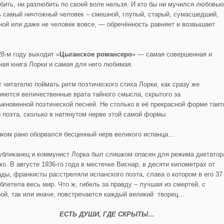
бить, ни разлюбить по своей воле нельзя. И кто бы ни мучился любовью
ь самый ничтожный человек – смешной, глупый, старый, сумасшедший,
ной или даже не человек вовсе, — обречённость равняет и возвышает
28-м году выходит «
Цыганское романсеро
» — самая совершенная и
ная книга Лорки и самая для него любимая.
т читателю поймать ритм поэтического стиха Лорки, как сразу же
ряются величественные врата тайного смысла, скрытого за
ыкновенной поэтической песней. Не столько в её прекрасной форме таит
й поэта, сколько в натянутом нерве этой самой формы.
ком рано оборвался бесценный нерв великого испанца…
убликанец и коммунист Лорка был слишком опасен для режима диктатор
ко. В августе 1936-го года в местечке Виснар, в десяти километрах от
ады, франкисты расстреляли испанского поэта, слава о котором в его 37
облетела весь мир. Что ж, гибель за правду – лучшая из смертей, с
рой, так или иначе, повстречается каждый великий творец…
ЕСТЬ ДУШИ, ГДЕ СКРЫТЫ…