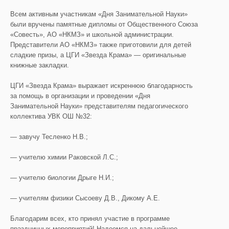
Всем активным участникам «Дня Занимательной Науки»
были вручены памятные дипломы от Общественного Союза
«Совесть», АО «НКМЗ» и школьной администрации.
Представители АО «НКМЗ» также приготовили для детей
сладкие призы, а ЦГИ «Звезда Крама» — оригинальные
книжные закладки.
ЦГИ «Звезда Крама» выражает искреннюю благодарность
за помощь в организации и проведении «Дня
Занимательной Науки» представителям педагогического
коллектива УВК ОШ №32:
— завучу Тесленко Н.В.;
— учителю химии Раковской Л.С.;
— учителю биологии Дрыге Н.И.;
— учителям физики Сысоеву Д.В., Дикому А.Е.
Благодарим всех, кто принял участие в программе
праздничных мероприятий! Надеемся на дальнейшее