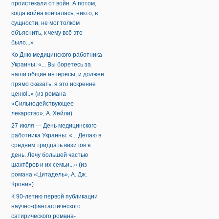
проистекали от войн. А потом,
когда война кончалась, никто, в
сущности, не мог толком
объяснить, к чему всё это
было...»
Ко Дню медицинского работника
Украины: «... Вы боретесь за
наши общие интересы, и должен
прямо сказать: я это искренне
ценю!..» (из романа
«Сильнодействующее
лекарство», А. Хейли)
27 июля — День медицинского
работника Украины: «... Делаю в
среднем тридцать визитов в
день. Лечу большей частью
шахтёров и их семьи...» (из
романа «Цитадель», А. Дж.
Кронин)
К 90-летию первой публикации
научно-фантастического
сатирического романа-