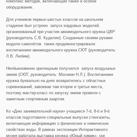
комплекс методик, включающий также и особое
оборудование.
Для учеников первых-шестых классов на школьном
стадионе был устроен запуск кордовых моделей,
организованный при участии авиамодельного кружка ЦВР
(руководитель С.В. Куделин). Созданные своими руками
модели самолётов также продемонстрировали
воспитанники авиамодельного кружка СЮТ (руководитель
Л.В. Любим).
Необыкновенно зрелищным получился запуск воздушных
змеев (СЮТ, руководитель Москвин Н.Л.). Воспитанники
кружка буквально на днях возвратились с областных
соревнований, завоевав там второе и третье места,
поэтому мастер-класс по запуску змеев провели с
заметным спортивным азартом.
Ко «Дню занимательной науки» учащиеся 7-б, 8-б и 9-б
классов подготовили специальные выпуски стенгазеты,
включающие информацию о физических и химических
свойствах воды. В рамках экспозиции Интерактивного
музея работала выставка кружка «Юный химик», где