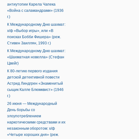
антиутопии Карела Чапека
«Война с саламандрами» (1936
г.)
К Международному Дню шахмат:
х/ф «Выбор игры», или «В
поисках Бобби Фишера» (реж.
Стивен Заиллян, 1993 г.)
К Международному Дню шахмат:
«Шахматная новелла» (Стефан
Цвейг)
К 80-летию первого издания
детской детективной повести
Астрид Линдгрен «Знаменитый
сыщик Калле Блюмквист» (1946
г.)
26 июня — Международный
День борьбы со
злоупотреблением
наркотическими средствами и их
незаконным оборотом: х/ф
«Четыре хороших дня» (реж.