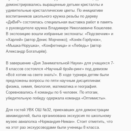
демонстрировались выращенные детьми кристаллы и
удивительные кристаллические цветы. По инициативе
воспитанников школьного кружка резьбы по дереву
«ДиВиР» состоялась специальная выставка работ в память
о руководителе кружка Владимире Николаевиче Кошелеве.
В экспозицию вошли избранные экспонаты: «Подсвечник» и
«Харлей» (автор Денис Морченко); «Конёк-Горбунок»,
«Мышка-Норушка», «Конфетница» и «Лебедь» (автор
Александр Богатырёв).
В завершение «Дня Занимательной Науки» для учащихся 7-
8 классов состоялся «Научный брэйн-ринг» под девизом
«Всё хотим на свете знать!». В ходе турнира детям были
предложены вопросы по пяти научным дисциплинам:
физика, химия, биология, математика и география.
Соревновались 4 команды по 6 человек. По итогам,
убедительную победу одержала команда «Оптимисты».
Для гостей УВК ОШ №32, приехавших для демонстрации
авиамоделей, была организована экскурсия по школьному
музею авиаполка «Нормандия-Неман». Стоит отметить, что
на этот раз экскурсоводами были ученицы 8 класса.