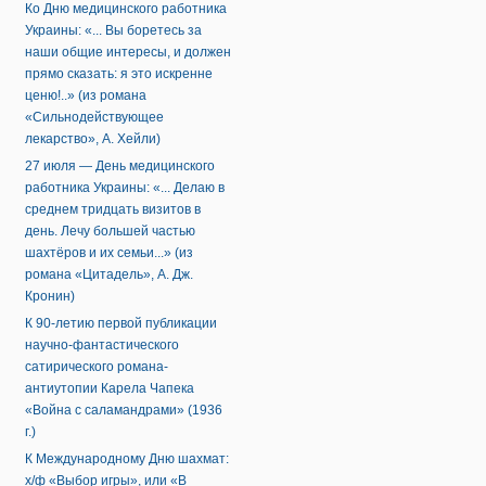
Ко Дню медицинского работника
Украины: «... Вы боретесь за
наши общие интересы, и должен
прямо сказать: я это искренне
ценю!..» (из романа
«Сильнодействующее
лекарство», А. Хейли)
27 июля — День медицинского
работника Украины: «... Делаю в
среднем тридцать визитов в
день. Лечу большей частью
шахтёров и их семьи...» (из
романа «Цитадель», А. Дж.
Кронин)
К 90-летию первой публикации
научно-фантастического
сатирического романа-
антиутопии Карела Чапека
«Война с саламандрами» (1936
г.)
К Международному Дню шахмат:
х/ф «Выбор игры», или «В