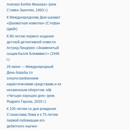
поисках Бобби Фишера» (реж.
Стивен Заиллян, 1993 г.)
К Международному Дню шахмат:
«Шахматная новелла» (Стефан
Цвейг)
К 80-летию первого издания
детской детективной повести
Астрид Линдгрен «Знаменитый
сыщик Калле Блюмквист» (1946
г.)
26 июня — Международный
День борьбы со
злоупотреблением
наркотическими средствами и их
незаконным оборотом: х/ф
«Четыре хороших дня» (реж.
Родриго Гарсиа, 2020 г.)
К 105-летию со дня рождения
Станислава Лема и к 75-летию
первой публикации его
дебютного научно-