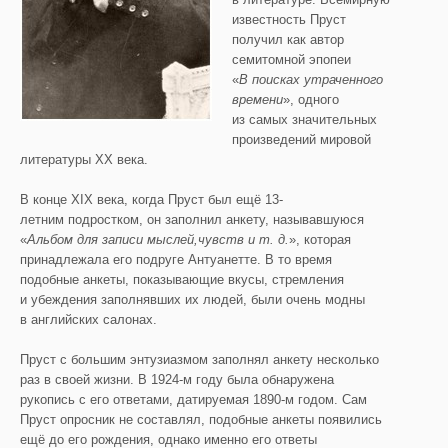
известность Пруст
получил как автор
семитомной эпопеи
«
В поисках утраченного
времени
», одного
из самых значительных
произведений мировой
литературы XX века.
В конце XIX века, когда Пруст был ещё 13-
летним подростком, он заполнил анкету, называвшуюся
«
Альбом для записи мыслей,чувств и т. д.
», которая
принадлежала его подруге Антуанетте. В то время
подобные анкеты, показывающие вкусы, стремления
и убеждения заполнявших их людей, были очень модны
в английских салонах.
Пруст с большим энтузиазмом заполнял анкету несколько
раз в своей жизни. В 1924-м году была обнаружена
рукопись с его ответами, датируемая 1890-м годом. Сам
Пруст опросник не составлял, подобные анкеты появились
ещё до его рождения, однако именно его ответы