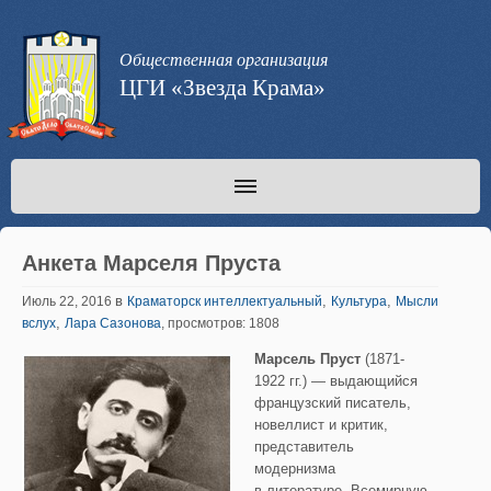
Общественная организация
ЦГИ «Звезда Крама»
Анкета Марселя Пруста
в
,
,
Июль 22, 2016
Краматорск интеллектуальный
Культура
Мысли
,
вслух
Лара Сазонова
, просмотров: 1808
Марсель Пруст
(1871-
1922 гг.) — выдающийся
французский писатель,
новеллист и критик,
представитель
модернизма
в литературе. Всемирную