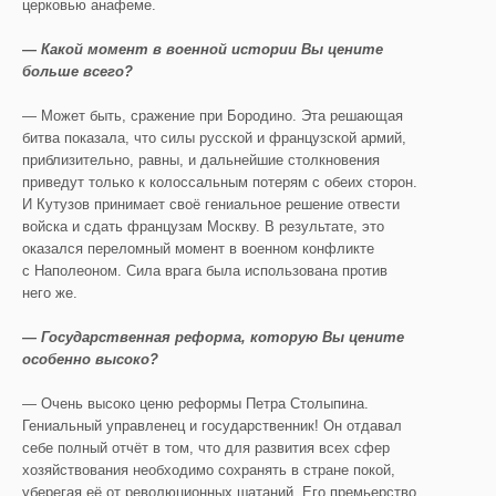
церковью анафеме.
— Какой момент в военной истории Вы цените
больше всего?
— Может быть, сражение при Бородино. Эта решающая
битва показала, что силы русской и французской армий,
приблизительно, равны, и дальнейшие столкновения
приведут только к колоссальным потерям с обеих сторон.
И Кутузов принимает своё гениальное решение отвести
войска и сдать французам Москву. В результате, это
оказался переломный момент в военном конфликте
с Наполеоном. Сила врага была использована против
него же.
— Государственная реформа, которую Вы цените
особенно высоко?
— Очень высоко ценю реформы Петра Столыпина.
Гениальный управленец и государственник! Он отдавал
себе полный отчёт в том, что для развития всех сфер
хозяйствования необходимо сохранять в стране покой,
уберегая её от революционных шатаний. Его премьерство