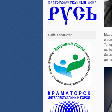
Марс
Сайты проектов
в ра
Тепе
любо
Джон
деят