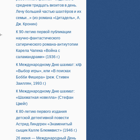
среднем тридцать визитов в день.
Лечу большей частью шахтёров и их
семьи...» (из романа «Цитадель», А.
Дж. Кронин)
К 90-летию первой публикации
о-
научно-фантастического
сатирического романа-антиутопии
Карела Чапека «Война с
саламандрами» (1936 г.)
К Международному Дню шахмат: х/ф
«Выбор игры», или «В поисках
Бобби Фишера» (реж. Стивен
Заиллян, 1993 г.)
К Международному Дню шахмат:
«Шахматная новелла» (Стефан
Цвейг)
К 80-летию первого издания
детской детективной повести
Астрид Линдгрен «Знаменитый
сыщик Калле Блюмквист» (1946 г.)
26 июня — Международный День