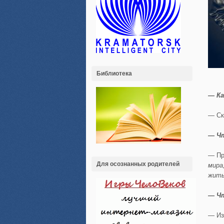
Библиотека
— Ка
— Ск
— Чт
— Пр
Для осознанных родителей
мира
жить
— Ч
— Из