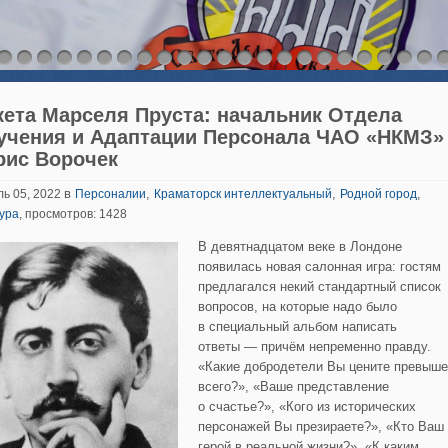
кета Марселя Пруста: начальник Отдела
учения и Адаптации Персонала ЧАО «НКМЗ»
рис Ворочек
в
,
,
,
ь 05, 2022
Персоналии
Краматорск интеллектуальный
Родной город
ура
, просмотров: 1428
В девятнадцатом веке в Лондоне
появилась новая салонная игра: гостям
предлагался некий стандартный список
вопросов, на которые надо было
в специальный альбом написать
ответы — причём непременно правду.
«Какие добродетели Вы цените превыше
всего?», «Ваше представление
о счастье?», «Кого из исторических
персонажей Вы презираете?», «Кто Ваш
герой в реальной жизни?», «К каким