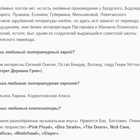
бимых поэтов нет, но есть любимые произведения у Бродского, Бодлер
цкого, Пушкина, Есенина, Губермана, Мельниковой, Левитанского.
сиков зарубежной литературы люблю, но здесь всё зависит от перевода.
щущениям, мне ближе интерпретации Пастернака и Михаила Лозинского.
нский, кстати, был одним из создателей выдающейся советской школы
ического перевода.
аш любимый литературный герой?
е интересны Евгений Онегин, Остап Бендер, Воланд, лорд Генри Уоттон
ртрет Дориана Грея»
).
ша любимая литературная героиня?
тьяна Ларина. Кэрролловская Алиса.
аши любимые композиторы?
меня разнообразные музыкальные вкусы. Нравятся Бах, Бетховен. Очен
ю творчество «
Pink Floyd», «Dire Straits», «The Doors», Nick Cave,
llica»,
«Motörhead», «Slayer».