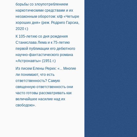
борьбы со злоупотреблением
наркотическими средствами и их
незаконным оборотом: х/ф «Четыре
хороших дня» (реж. Родриго Гарсиа,
2020 г.)
К 105-летию со дня рождения
Станислава Лема и к 75-летию
первой публикации его дебютного
научно-фантастического романа
«Астронавты» (1951 г.)
Из писем Елены Рерих: «... Многие
ли понимают, что есть
ответственность? Самую
священную ответственность они
часто готовы рассматривать как
величайшее насилие над их
свободою».