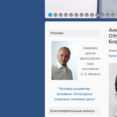
Ан
Реплика
Об
Бо
Академик,
Апрел
доктор
Культ
философских
наук,
системолог
А. Н. Малюта
''Человеку разумному -
разумные, богоугодные,
социально значимые дела.''
Благотворительные взносы