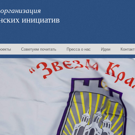
организация
нских инициатив
оекты
Советуем почитать
Пресса о нас
Идеи
Контак