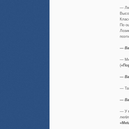
— Лю
Высо
Клас
По о
Лози
поэт
— В
— Мн
(
«По
— Ва
— Та
— В
— У 
любл
«Meta