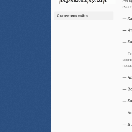
то п
очен
Статистика сайта
— Ка
— Чт
— Ка
— По
ирра
нево
— Ч
— Во
— К
— Бо
— В 