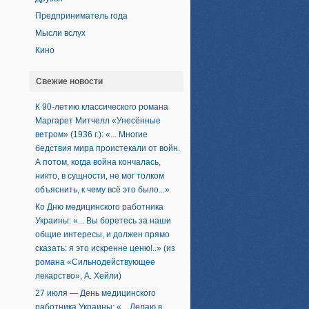
Предприниматель года
Мысли вслух
Кино
Свежие новости
К 90-летию классического романа
Маргарет Митчелл «Унесённые
ветром» (1936 г.): «... Многие
бедствия мира проистекали от войн.
А потом, когда война кончалась,
никто, в сущности, не мог толком
объяснить, к чему всё это было...»
Ко Дню медицинского работника
Украины: «... Вы боретесь за наши
общие интересы, и должен прямо
сказать: я это искренне ценю!..» (из
романа «Сильнодействующее
лекарство», А. Хейли)
27 июля — День медицинского
работника Украины: «... Делаю в