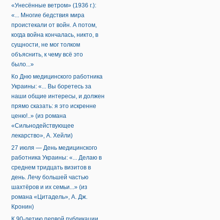
«Унесённые ветром» (1936 г.):
«... Многие бедствия мира
проистекали от войн. А потом,
когда война кончалась, никто, в
сущности, не мог толком
объяснить, к чему всё это
было...»
Ко Дню медицинского работника
Украины: «... Вы боретесь за
наши общие интересы, и должен
прямо сказать: я это искренне
ценю!..» (из романа
«Сильнодействующее
лекарство», А. Хейли)
27 июля — День медицинского
работника Украины: «... Делаю в
среднем тридцать визитов в
день. Лечу большей частью
шахтёров и их семьи...» (из
романа «Цитадель», А. Дж.
Кронин)
К 90-летию первой публикации