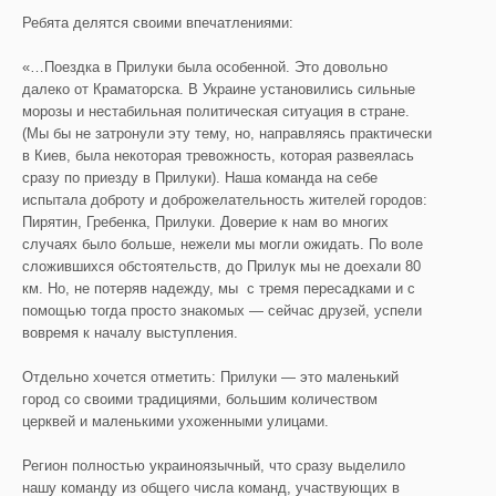
Ребята делятся своими впечатлениями:
«…Поездка в Прилуки была особенной. Это довольно
далеко от Краматорска. В Украине установились сильные
морозы и нестабильная политическая ситуация в стране.
(Мы бы не затронули эту тему, но, направляясь практически
в Киев, была некоторая тревожность, которая развеялась
сразу по приезду в Прилуки). Наша команда на себе
испытала доброту и доброжелательность жителей городов:
Пирятин, Гребенка, Прилуки. Доверие к нам во многих
случаях было больше, нежели мы могли ожидать. По воле
сложившихся обстоятельств, до Прилук мы не доехали 80
км. Но, не потеряв надежду, мы с тремя пересадками и с
помощью тогда просто знакомых — сейчас друзей, успели
вовремя к началу выступления.
Отдельно хочется отметить: Прилуки — это маленький
город со своими традициями, большим количеством
церквей и маленькими ухоженными улицами.
Регион полностью украиноязычный, что сразу выделило
нашу команду из общего числа команд, участвующих в