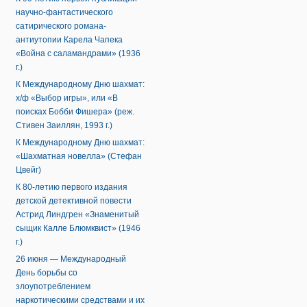
научно-фантастического
сатирического романа-
антиутопии Карела Чапека
«Война с саламандрами» (1936
г.)
К Международному Дню шахмат:
х/ф «Выбор игры», или «В
поисках Бобби Фишера» (реж.
Стивен Заиллян, 1993 г.)
К Международному Дню шахмат:
«Шахматная новелла» (Стефан
Цвейг)
К 80-летию первого издания
детской детективной повести
Астрид Линдгрен «Знаменитый
сыщик Калле Блюмквист» (1946
г.)
26 июня — Международный
День борьбы со
злоупотреблением
наркотическими средствами и их