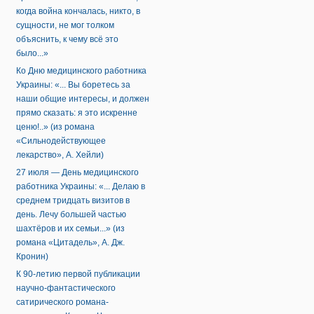
когда война кончалась, никто, в
сущности, не мог толком
объяснить, к чему всё это
было...»
Ко Дню медицинского работника
Украины: «... Вы боретесь за
наши общие интересы, и должен
прямо сказать: я это искренне
ценю!..» (из романа
«Сильнодействующее
лекарство», А. Хейли)
27 июля — День медицинского
работника Украины: «... Делаю в
среднем тридцать визитов в
день. Лечу большей частью
шахтёров и их семьи...» (из
романа «Цитадель», А. Дж.
Кронин)
К 90-летию первой публикации
научно-фантастического
сатирического романа-