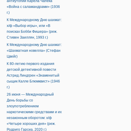
антиутопии Карела Чапека
«Война с саламандрами» (1936
г.)
К Международному Дню шахмат:
х/ф «Выбор игры», или «В
поисках Бобби Фишера» (реж.
Стивен Заиллян, 1993 г.)
К Международному Дню шахмат:
«Шахматная новелла» (Стефан
Цвейг)
К 80-летию первого издания
детской детективной повести
Астрид Линдгрен «Знаменитый
сыщик Калле Блюмквист» (1946
г.)
26 июня — Международный
День борьбы со
злоупотреблением
наркотическими средствами и их
незаконным оборотом: х/ф
«Четыре хороших дня» (реж.
Родриго Гарсиа, 2020 г.)