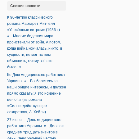
Свежие новости
К 90-летию классического
романа Маргарет Митчелл
«Унесённые ветром» (1936 г.):
«... Многие бедствия мира
проистекали от войн. А потом,
когда война кончалась, никто, в
сущности, не мог толком
объяснить, к чему всё это
было...»
Ко Дню медицинского работника
Украины: «... Вы боретесь за
наши общие интересы, и должен
прямо сказать: я это искренне
ценю!..» (из романа
«Сильнодействующее
лекарство», А. Хейли)
27 июля — День медицинского
работника Украины: «... Делаю в
среднем тридцать визитов в
день. Лечу большей частью