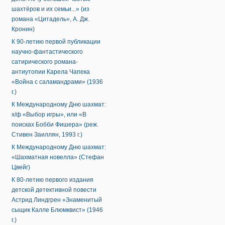
шахтёров и их семьи...» (из
романа «Цитадель», А. Дж.
Кронин)
К 90-летию первой публикации
научно-фантастического
сатирического романа-
антиутопии Карела Чапека
«Война с саламандрами» (1936
г.)
К Международному Дню шахмат:
х/ф «Выбор игры», или «В
поисках Бобби Фишера» (реж.
Стивен Заиллян, 1993 г.)
К Международному Дню шахмат:
«Шахматная новелла» (Стефан
Цвейг)
К 80-летию первого издания
детской детективной повести
Астрид Линдгрен «Знаменитый
сыщик Калле Блюмквист» (1946
г.)