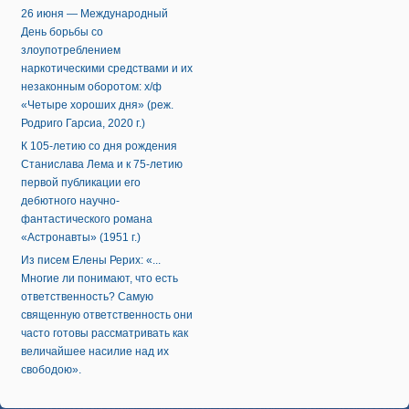
26 июня — Международный
День борьбы со
злоупотреблением
наркотическими средствами и их
незаконным оборотом: х/ф
«Четыре хороших дня» (реж.
Родриго Гарсиа, 2020 г.)
К 105-летию со дня рождения
Станислава Лема и к 75-летию
первой публикации его
дебютного научно-
фантастического романа
«Астронавты» (1951 г.)
Из писем Елены Рерих: «...
Многие ли понимают, что есть
ответственность? Самую
священную ответственность они
часто готовы рассматривать как
величайшее насилие над их
свободою».