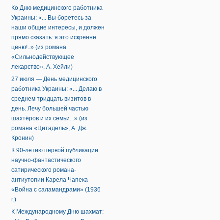
Ко Дню медицинского работника
Украины: «... Вы боретесь за
наши общие интересы, и должен
прямо сказать: я это искренне
ценю!..» (из романа
«Сильнодействующее
лекарство», А. Хейли)
27 июля — День медицинского
работника Украины: «... Делаю в
среднем тридцать визитов в
день. Лечу большей частью
шахтёров и их семьи...» (из
романа «Цитадель», А. Дж.
Кронин)
К 90-летию первой публикации
научно-фантастического
сатирического романа-
антиутопии Карела Чапека
«Война с саламандрами» (1936
г.)
К Международному Дню шахмат: