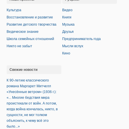
Культура
Видео
Восстановление и развитие
Книги
Развитие детского творчества
Музыка
Ведическое знание
Друзья
Школа семейных отношений
Предприниматель года
Никто не забыт
Мысли вслух
Кино
Свежие новости
К 90-летию классического
романа Маргарет Митчелл
«Унесённые ветром» (1936 г.):
«... Многие бедствия мира
проистекали от войн. А потом,
когда война кончалась, никто, в
сущности, не мог толком
объяснить, к чему всё это
было...»