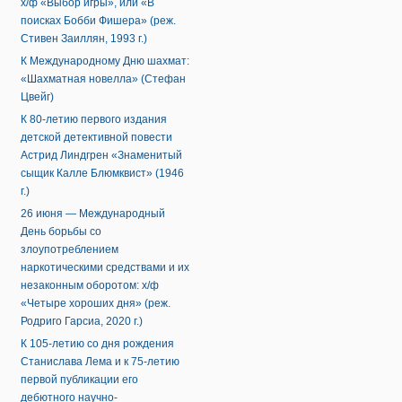
х/ф «Выбор игры», или «В
поисках Бобби Фишера» (реж.
Стивен Заиллян, 1993 г.)
К Международному Дню шахмат:
«Шахматная новелла» (Стефан
Цвейг)
К 80-летию первого издания
детской детективной повести
Астрид Линдгрен «Знаменитый
сыщик Калле Блюмквист» (1946
г.)
26 июня — Международный
День борьбы со
злоупотреблением
наркотическими средствами и их
незаконным оборотом: х/ф
«Четыре хороших дня» (реж.
Родриго Гарсиа, 2020 г.)
К 105-летию со дня рождения
Станислава Лема и к 75-летию
первой публикации его
дебютного научно-