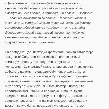
«
Цель нашего проекта
—
объединение молодых и
взрослых людей вокруг идеи здорового образа жизни.
Наступила новая эпоха, в которой интеллект и здоровье
— главные показатели Человека. Человека, хозяина
своей жизни, который может строить жизнь по своему
усмотрению.Сегодняшний праздник — это закладка
фундамента новой счастливой жизни, которую мы
вместе создаем сегодня нашими мыслями, нашими
общими делами и настроением!
»
На площадке, где проходил фестиваль царила атмосфера
праздника! Спортивные состязания на ловкость и
командную работу проводили инструкторы отдела
молодежи, 25 малышей старательно рисовали рисунки на
асфальте на тему «Будь здоров!», юные шахматисты
показывали как играть в новые Русские(трехсторонние)
шахматы; самые смекалистые разгадывали головоломки
интеллектуальных игрушек. Организаторы праздника
следили за тем, чтобы на площадке никто не курил,
предлагая обменять сигарету на конфету и «забить на
вредную привычку» — в прямом смысле пригвоздить к
доске пивную банку, недокуренную сигарету. Тепло