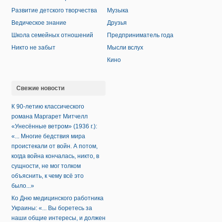
Развитие детского творчества
Музыка
Ведическое знание
Друзья
Школа семейных отношений
Предприниматель года
Никто не забыт
Мысли вслух
Кино
Свежие новости
К 90-летию классического
романа Маргарет Митчелл
«Унесённые ветром» (1936 г.):
«... Многие бедствия мира
проистекали от войн. А потом,
когда война кончалась, никто, в
сущности, не мог толком
объяснить, к чему всё это
было...»
Ко Дню медицинского работника
Украины: «... Вы боретесь за
наши общие интересы, и должен