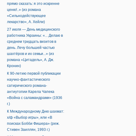
прямо сказать: я это искренне
ценю!..» (из романа
«Сильнодействующее
лекарство», А. Хейли)
27 июля — День медицинского
работника Украины: «... Делаю в
среднем тридцать визитов в
день. Лечу большей частью
шахтёров и их семьи...» (из
романа «Цитадель», А. Дж.
Кронин)
К 90-летию первой публикации
научно-фантастического
сатирического романа-
антиутопии Карела Чапека
«Война с саламандрами» (1936
г.)
К Международному Дню шахмат:
х/ф «Выбор игры», или «В
поисках Бобби Фишера» (реж.
Стивен Заиллян, 1993 г.)