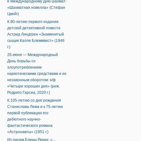
К Международному Дню шахмат:
«Шахматная новелла» (Стефан
Цвейг)
К 80-летию первого издания
детской детективной повести
Астрид Линдгрен «Знаменитый
сыщик Калле Блюмквист» (1946
г.)
26 июня — Международный
День борьбы со
злоупотреблением
наркотическими средствами и их
незаконным оборотом: х/ф
«Четыре хороших дня» (реж.
Родриго Гарсиа, 2020 г.)
К 105-летию со дня рождения
Станислава Лема и к 75-летию
первой публикации его
дебютного научно-
фантастического романа
«Астронавты» (1951 г.)
Из писем Елены Рерих: «...