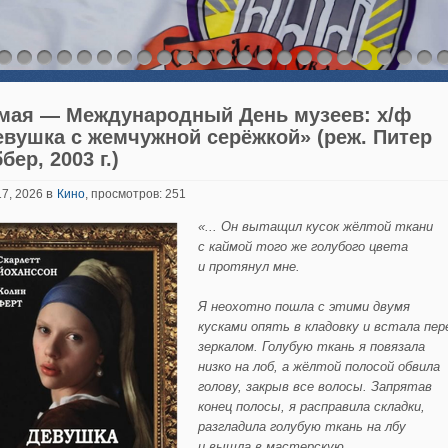
 мая — Международный День музеев: х/ф
евушка с жемчужной серёжкой» (реж. Питер
бер, 2003 г.)
в
17, 2026
Кино
, просмотров: 251
«... Он вытащил кусок жё
лтой ткани
с каймой того же
голубого
цвета
и протянул мне.
Я неохотно пошла с этими двумя
кусками опять в кладовку и встала пер
зеркалом.
Голубую
тка
нь я повязала
низко на лоб, а жё
лтой полосой обвила
голову, закрыв все волосы. Запрятав
конец полосы, я расправила складки,
разгладила
голубую
ткань на лбу
и вышла в мастерскую.