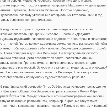
дной из версий, художник изобразил собственную дочь Марию,
толь же вероятно, что для картины позировала Магдалена — дочь давнег
овителя Вермеера, Питера ван Рювейна. Полотно подписано,
е датировано, поэтому указанный в официальных каталогах 1665-й год —
о лишь современное предположение.
99 году свою историю создания картины предложила читателям
иканская писательница Трейси Шевалье. В романе
«Девушка
мчужной серёжкой»
повествование ведётся от лица героини знаменито
рета — юной Греты, дочери художника-ремесленника, вынужденной пойт
ужанки, чтобы прокормить себя и помочь обедневшим родителям. Волей
бы Грета попадает в дом Яна Вермеера. Её прирождённая чуткость
нчайшим оттенкам цвета позволяет ей занять положение личной
щницы хозяина: Грета занимается приготовлением красок, следит
свещением в мастерской. Вскоре она становится моделью для очередно
ины. Не понимая изначального замысла Вермеера, Грета интуитивно
гает ему прийти к наилучшему художественному решению.
03 году британский режиссёр Питер Уэббер экранизировал произведение
си Шевалье. Образы Яна Вермеера и Греты воплотили Колин Фёрт
арлетт Йоханссон. Между романом и его кинематографической версией
ствуют некоторые различия: так, например, в фильме отсутствует
тная линия, касающаяся взаимоотношений Греты с её братом и младше