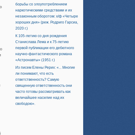
борьбы со злоупотреблением
о
наркотическими средствами и их
незаконным оборотом: х/ф «Четыре
хороших дня» (реж. Родриго Гарсиа,
2020 г.)
К 105-летию со дня рождения
Станислава Лема и к 75-летию
первой публикации его дебютного
го
научно-фантастического романа
и
«Астронавты» (1951 г.)
Из писем Елены Рерих: «... Многие
ли понимают, что есть
ответственность? Самую
й
священную ответственность они
часто готовы рассматривать как
величайшее насилие над их
свободою».
й