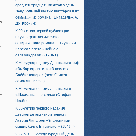
среднем тридцать визитов в день.
Лечу большей частью шахтёров и их
семьи...» (из романа «Цитадель», А.
л
Дж. Кронин)
К 90-летию первой публикации
научно-фантастического
сатирического романа-антиутопии
я.
Карела Чапека «Война с
саламандрами» (1936 г.)
К Международному Дню шахмат: х/ф
«Выбор игры», или «В поисках
Бобби Фишера» (реж. Стивен
Заиллян, 1993 г.)
К Международному Дню шахмат:
»
.
«Шахматная новелла» (Стефан
Цвейг)
К 80-летию первого издания
детской детективной повести
Астрид Линдгрен «Знаменитый
сыщик Калле Блюмквист» (1946 г.)
26 июня — Международный День