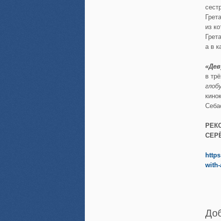
сест
Грет
из к
Грет
а в 
«Дев
в тр
глоб
кино
Себа
РЕК
СЕР
http
with-
До