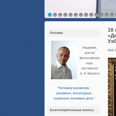
18
Реплика
«Д
Уэб
Академик,
Май 
доктор
философских
наук,
системолог
А. Н. Малюта
''Человеку разумному -
разумные, богоугодные,
социально значимые дела.''
Благотворительные взносы