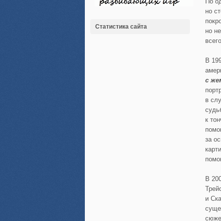
По о
но с
покр
Статистика сайта
но н
всег
В 19
амер
с же
порт
в сл
судь
к то
помо
за о
карт
помо
В 20
Трей
и Ск
суще
сюже