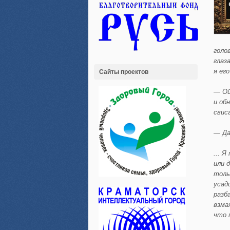
голо
глаз
я его
Сайты проектов
— Ой
и об
свис
— Д
...
Я 
или 
толь
усад
разб
взма
что 