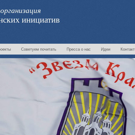
организация
нских инициатив
оекты
Советуем почитать
Пресса о нас
Идеи
Контак