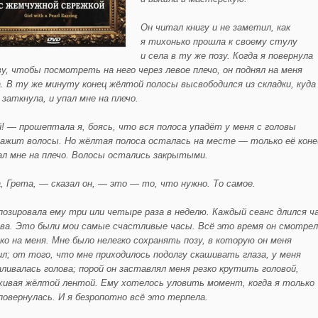
Он читал книгу и не заметил, как
я тихонько прошла к своему стулу
и села в ту же позу. Когда я повернула
ву, чтобы посмотреть на него через левое плечо, он поднял на мен
я
а. В ту же минуту конец жё
лтой полосы высвободился из складки, куда
 заткнула, и упал мне на плечо.
! — прошептал
а я, боясь, что вся полоса упадё
т у меня
с головы
нажит волосы. Но жё
лтая поло
са осталась на месте — только её
коне
ал мне на плечо. Волосы остались закрытыми.
а,
Грета
, — сказал он, —
это —
то, что нужно. То самое.
позировала ем
у три или четыре раза в неделю.
Каждый сеанс длился ч
два. Это был
и мои самые счастливые часы. Всё
это время он смотрел
ко на меня. Мне было нелегко сохранять позу, в которую он меня
ил; от того, что мне приходилось подолгу скашивать глаза, у меня
аливалась голова; порой он заставлял меня рез
ко крутить головой,
хивая жё
лтой лентой. Ему хотелось уловить момент, когда я только
пове
рнулась
. И я безропотно всё
это терпела.