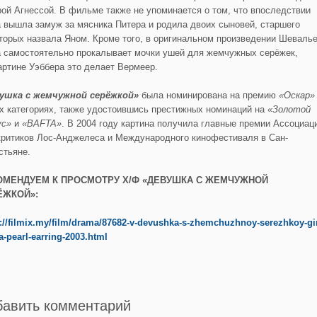
рой Агнессой. В фильме также не упоминается о том, что впоследствии
а вышла замуж за мясника Питера и родила двоих сыновей, старшего
оторых назвала Яном. Кроме того, в оригинальном произведении Шеваль
а самостоятельно прокалывает мочки ушей для жемчужных серёжек,
картине Уэббера это делает Вермеер.
ушка с жемчужной серёжкой»
была номинирована на премию
«Оскар»
ёх категориях, также удостоившись престижных номинаций на
«Золотой
ус»
и
«
BAFTA
»
. В 2004 году картина получила главные премии Ассоциац
критиков Лос-Анджелеса и Международного кинофестиваля в Сан-
стьяне.
ОМЕНДУЕМ К ПРОСМОТРУ Х/Ф «ДЕВУШКА С ЖЕМЧУЖНОЙ
ЁЖКОЙ»:
s://filmix.my/film/drama/87682-v-devushka-s-zhemchuzhnoy-serezhkoy-gir
a-pearl-earring-2003.html
бавить комментарий