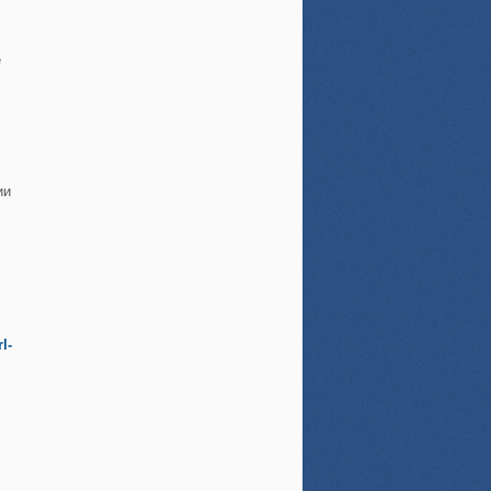
е
ии
l-