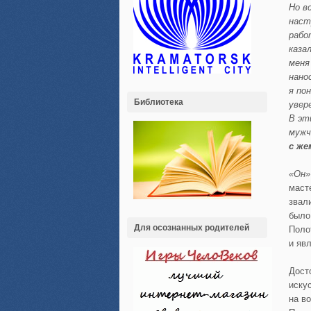
Но в
наст
рабо
каза
меня
нано
я по
Библиотека
увер
В эт
мужч
с же
«Он»
маст
звал
было
Для осознанных родителей
Поло
и яв
Дост
иску
на в