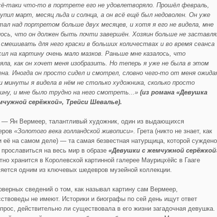
сё
-таки что-то в порт
рете его не удовлетворяло. Прошё
л февраль,
упил мар
т, месяц льда и солнца, а он всё ещё
был недоволен. Он уже
тал над портретом больше двух месяцев, и хотя я его не видела, мне
лось,
что он должен быть почти завершё
н. Хозяин больше не заставля
 смешивать для него краски в больших количествах и во время сеанса
сил на картину очень мало мазков. Раньше мне казалось, что
няла,
как он хочет меня изобразить. Но теперь я уже не была в этом
ена. Иногда он просто сидел и смотрел, словно чего-то от меня ож
ида
и минуты я видела в нё
м не столько художника, сколько просто
ину, и мне было трудно на него смотреть...»
(из романа «Девушка
мчужной серёжкой»,
Трейси
Шевалье
).
— Ян Вермеер, талантливый художник, один из выдающихся
еров
«Золотого века голландской живописи»
. Грета (никто не знает, как
и её на самом деле) — та самая безвестная натурщица, которой суждено
 прославиться на весь мир в образе
«Девушки с жемчужной серёжкой
тно хранится в Королевской картинной галерее Маурицхёйс в Гааге
ляется одним из ключевых шедевров музейной коллекции.
оверных сведений о том, как называл картину сам Вермеер,
сствоведы не имеют. Историки и биографы по сей день ищут ответ
опрос, действительно ли существовала в его жизни загадочная девушка.