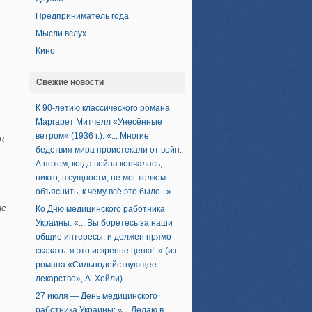
Предприниматель года
Мысли вслух
Кино
Свежие новости
К 90-летию классического романа
Маргарет Митчелл «Унесённые
ветром» (1936 г.): «... Многие
ц
бедствия мира проистекали от войн.
А потом, когда война кончалась,
никто, в сущности, не мог толком
объяснить, к чему всё это было...»
ас
Ко Дню медицинского работника
Украины: «... Вы боретесь за наши
общие интересы, и должен прямо
сказать: я это искренне ценю!..» (из
романа «Сильнодействующее
лекарство», А. Хейли)
27 июля — День медицинского
работника Украины: «... Делаю в