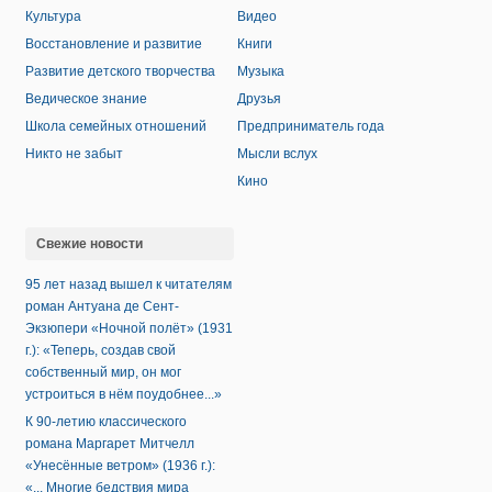
Культура
Видео
Восстановление и развитие
Книги
Развитие детского творчества
Музыка
Ведическое знание
Друзья
Школа семейных отношений
Предприниматель года
Никто не забыт
Мысли вслух
Кино
Свежие новости
95 лет назад вышел к читателям
роман Антуана де Сент-
Экзюпери «Ночной полёт» (1931
г.): «Теперь, создав свой
собственный мир, он мог
устроиться в нём поудобнее...»
К 90-летию классического
романа Маргарет Митчелл
«Унесённые ветром» (1936 г.):
«... Многие бедствия мира