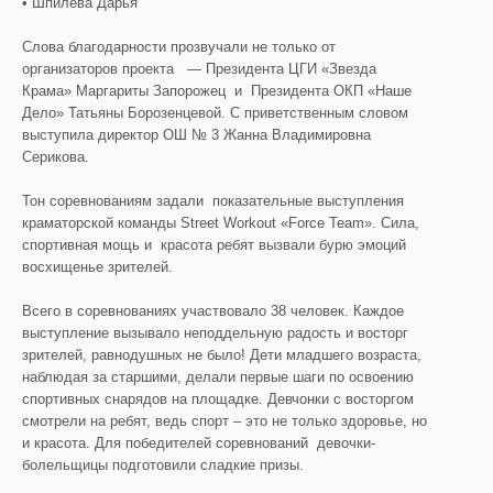
• Шпилева Дарья
Слова благодарности прозвучали не только от
организаторов проекта — Президента ЦГИ «Звезда
Крама» Маргариты Запорожец и Президента ОКП «Наше
Дело» Татьяны Борозенцевой. С приветственным словом
выступила директор ОШ № 3 Жанна Владимировна
Серикова.
Тон соревнованиям задали показательные выступления
краматорской команды Street Workout «Force Team». Сила,
спортивная мощь и красота ребят вызвали бурю эмоций
восхищенье зрителей.
Всего в соревнованиях участвовало 38 человек. Каждое
выступление вызывало неподдельную радость и восторг
зрителей, равнодушных не было! Дети младшего возраста,
наблюдая за старшими, делали первые шаги по освоению
спортивных снарядов на площадке. Девчонки с восторгом
смотрели на ребят, ведь спорт – это не только здоровье, но
и красота. Для победителей соревнований девочки-
болельщицы подготовили сладкие призы.