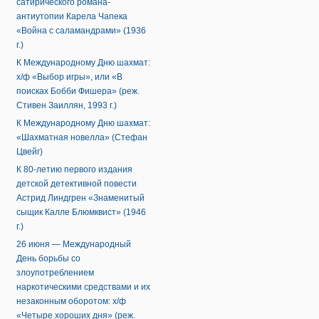
сатирического романа-
антиутопии Карела Чапека
«Война с саламандрами» (1936
г.)
К Международному Дню шахмат:
х/ф «Выбор игры», или «В
поисках Бобби Фишера» (реж.
Стивен Заиллян, 1993 г.)
К Международному Дню шахмат:
«Шахматная новелла» (Стефан
Цвейг)
К 80-летию первого издания
детской детективной повести
Астрид Линдгрен «Знаменитый
сыщик Калле Блюмквист» (1946
г.)
26 июня — Международный
День борьбы со
злоупотреблением
наркотическими средствами и их
незаконным оборотом: х/ф
«Четыре хороших дня» (реж.