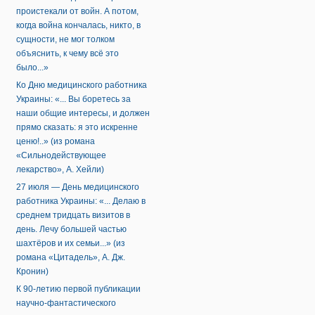
проистекали от войн. А потом,
когда война кончалась, никто, в
сущности, не мог толком
объяснить, к чему всё это
было...»
Ко Дню медицинского работника
Украины: «... Вы боретесь за
наши общие интересы, и должен
прямо сказать: я это искренне
ценю!..» (из романа
«Сильнодействующее
лекарство», А. Хейли)
27 июля — День медицинского
работника Украины: «... Делаю в
среднем тридцать визитов в
день. Лечу большей частью
шахтёров и их семьи...» (из
романа «Цитадель», А. Дж.
Кронин)
К 90-летию первой публикации
научно-фантастического