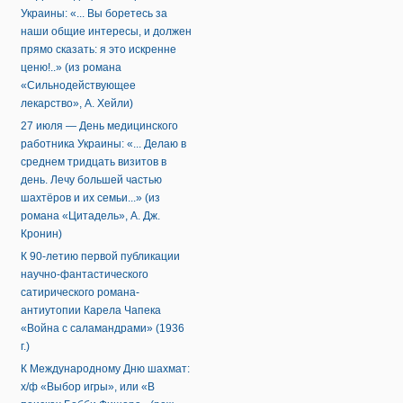
Украины: «... Вы боретесь за
наши общие интересы, и должен
прямо сказать: я это искренне
ценю!..» (из романа
«Сильнодействующее
лекарство», А. Хейли)
27 июля — День медицинского
работника Украины: «... Делаю в
среднем тридцать визитов в
день. Лечу большей частью
шахтёров и их семьи...» (из
романа «Цитадель», А. Дж.
Кронин)
К 90-летию первой публикации
научно-фантастического
сатирического романа-
антиутопии Карела Чапека
«Война с саламандрами» (1936
г.)
К Международному Дню шахмат:
х/ф «Выбор игры», или «В