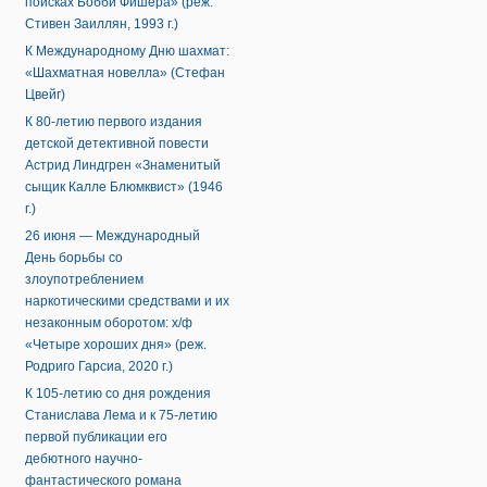
поисках Бобби Фишера» (реж.
Стивен Заиллян, 1993 г.)
К Международному Дню шахмат:
«Шахматная новелла» (Стефан
Цвейг)
К 80-летию первого издания
детской детективной повести
Астрид Линдгрен «Знаменитый
сыщик Калле Блюмквист» (1946
г.)
26 июня — Международный
День борьбы со
злоупотреблением
наркотическими средствами и их
незаконным оборотом: х/ф
«Четыре хороших дня» (реж.
Родриго Гарсиа, 2020 г.)
К 105-летию со дня рождения
Станислава Лема и к 75-летию
первой публикации его
дебютного научно-
фантастического романа