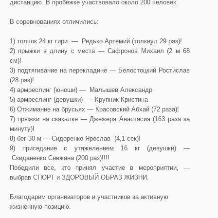
дистанцию. В пробежке участвовало около 200 человек.
В соревнованиях отличились:
1) толчок 24 кг гири — Редько Артемий (толкнул 29 раз)!
2) прыжки в длину с места — Сафронов Михаил (2 м 68
см)!
3) подтягивание на перекладине — Белостоцкий Ростислав
(28 раз)!
4) армреслинг (юноши) — Малышев Александр
5) армреслинг (девушки) — Крупник Кристина
6) Отжимание на брусьях — Красовский Абхай (72 раза)!
7) прыжки на скакалке — Джежеря Анастасия (163 раза за
минуту)!
8) бег 30 м — Сидоренко Ярослав (4,1 сек)!
9) приседание с утяжелением 16 кг (девушки) —
Скиданенко Снежана (200 раз)!!!!
Победили все, кто принял участие в мероприятии, —
выбрав СПОРТ и ЗДОРОВЫЙ ОБРАЗ ЖИЗНИ.
Благодарим организаторов и участников за активную
жизненную позицию.