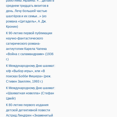
работника Украины: «... Делаю в
среднем тридцать визитов в
день. Лечу большей частью
шахтёров и их семьи...» (из
романа «Цитадель», А. Дж.
Кронин)
К 90-летию первой публикации
научно-фантастического
сатирического романа-
антиутопии Карела Чапека
«Война с саламандрами» (1936
г.)
К Международному Дню шахмат:
х/ф «Выбор игры», или «В
поисках Бобби Фишера» (реж.
Стивен Заиллян, 1993 г.)
К Международному Дню шахмат:
«Шахматная новелла» (Стефан
Цвейг)
К 80-летию первого издания
детской детективной повести
Астрид Линдгрен «Знаменитый