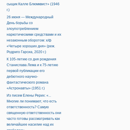
сыщик Калле Блюмквист» (1946
г.)
26 июня — Международный
День борьбы со
злоупотреблением
наркотическими средствами и их
незаконным оборотом: х/ф
«Четыре хороших дня» (реж.
Родриго Гарсиа, 2020 г.)
К 105-летию со дня рождения
Станислава Лема и к 75-летию
первой публикации его
дебютного научно-
фантастического романа
«Астронавты» (1951 г.)
Из писем Елены Рерих: «...
Многие ли понимают, что есть
ответственность? Самую
священную ответственность они
часто готовы рассматривать как
величайшее насилие над их