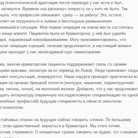
од психологической адаптации после переезда у нас если и был,
 затянулся. Времени «на раскачку» попросту ни у кого не было. Так
ышло, что профессия обязывает: сразу — за работу! Это, кстати,
оляет не погружаться в зыбкие и бесплодные размышления
ожившейся ситуации. Моя первая операция на новом месте состоялась
в конце апреля. Пациентка была из Краматорска, у неё был удалён
док, поражённый новообразованием. Могу прокомментировать, что
льтат операции хороший, лечение продолжается, в настоящий момент
ина проходит у нас необходимый курс химиотерапии.
ову, многие краматорские пациенты поддерживают связь со своими
щими врачами, несмотря на их переезд во Львов. Люди приезжают сюда
чают консультации, оперируются. Наши хирурги проводят практически в
ации на органах брюшной полости (желудок, кишечник, поджелудочная
за, печень, почки), на молочной железе. Добавлю, что у нас продолжают
одить интернатуру (первичную последипломную специализацию по одно
рачебных профессий) будущие специалисты в области онкологии
естезиологии.
стойчивых планах на будущее сейчас говорить сложно. По большому
у, план единственный: вернуться в Краматорск. Мы этого хотим,
 этому стремимся. О конкретных сроках говорить не будем, тут слишком