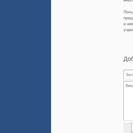
много
Поль
праз
и не
учре
До