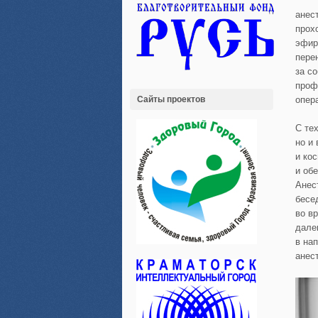
анес
прох
эфир
пере
за с
проф
Сайты проектов
опер
С те
но и
и ко
и об
Анес
бесе
во в
дале
в на
анес