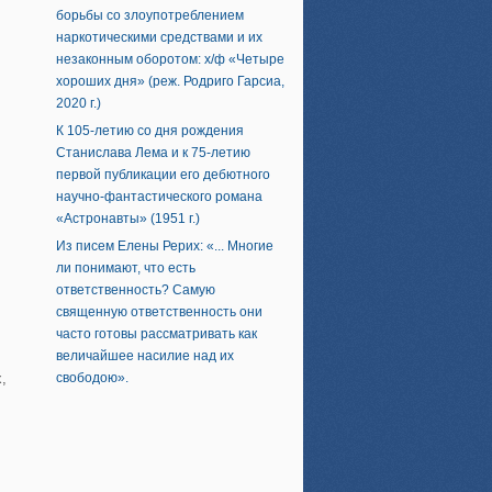
борьбы со злоупотреблением
наркотическими средствами и их
незаконным оборотом: х/ф «Четыре
хороших дня» (реж. Родриго Гарсиа,
2020 г.)
К 105-летию со дня рождения
Станислава Лема и к 75-летию
первой публикации его дебютного
научно-фантастического романа
«Астронавты» (1951 г.)
Из писем Елены Рерих: «... Многие
ли понимают, что есть
ответственность? Самую
священную ответственность они
часто готовы рассматривать как
величайшее насилие над их
,
свободою».