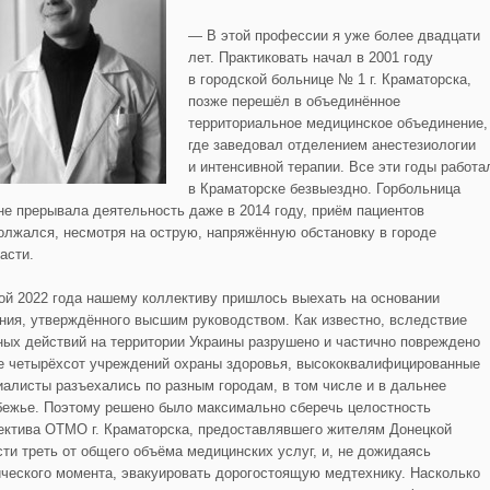
— В этой профессии я уже более двадцати
лет. Практиковать начал в 2001 году
в городской больнице № 1 г. Краматорска,
позже перешёл в объединённое
территориальное медицинское объединение,
где заведовал отделением анестезиологии
и интенсивной терапии. Все эти годы работа
в Краматорске безвыездно. Горбольница
не прерывала деятельность даже в 2014 году, приём пациентов
олжался, несмотря на острую, напряжённую обстановку в городе
асти.
ой 2022 года нашему коллективу пришлось выехать на основании
ния, утверждённого высшим руководством. Как известно, вследствие
ных действий на территории Украины разрушено и частично повреждено
е четырёхсот учреждений охраны здоровья, высококвалифицированные
иалисты разъехались по разным городам, в том числе и в дальнее
бежье. Поэтому решено было максимально сберечь целостность
ектива ОТМО г. Краматорска, предоставлявшего жителям Донецкой
сти треть от общего объёма медицинских услуг, и, не дожидаясь
ического момента, эвакуировать дорогостоящую медтехнику. Насколько