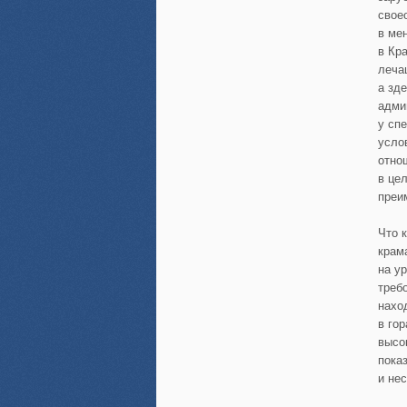
свое
в ме
в Кр
леча
а зд
адми
у спе
усло
отно
в це
преи
Что 
крам
на у
треб
нахо
в го
высо
пока
и не