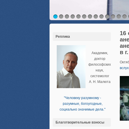
16
Реплика
ан
ан
в 
Академик,
доктор
Октяб
философских
вслух
наук,
системолог
А. Н. Малюта
''Человеку разумному -
разумные, богоугодные,
социально значимые дела.''
Благотворительные взносы