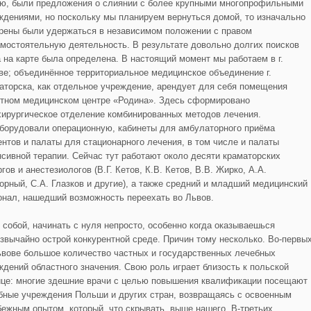
аю, были предложения о слиянии с более крупными многопрофильными
ждениями, но поскольку мы планируем вернуться домой, то изначально
рены были удержаться в независимом положении с правом
амостоятельную деятельность. В результате довольно долгих поисков
а на карте была определена. В настоящий момент мы работаем в г.
ве; объединённое территориальное медицинское объединение г.
аторска, как отдельное учреждение, арендует для себя помещения
стном медицинском центре «Родина». Здесь сформировано
хирургическое отделение комбинированных методов лечения.
борудовали операционную, кабинеты для амбулаторного приёма
ентов и палаты для стационарного лечения, в том числе и палаты
нсивной терапии. Сейчас тут работают около десяти краматорских
гов и анестезиологов (В.Г. Кетов, К.В. Кетов, В.В. Жирко, А.А.
орный, С.А. Глазков и другие), а также средний и младший медицинский
онал, нашедший возможность переехать во Львов.
 собой, начинать с нуля непросто, особенно когда оказываешься
езвычайно острой конкурентной среде. Причин тому несколько. Во-первых
ьвове большое количество частных и государственных лечебных
ждений областного значения. Свою роль играет близость к польской
ице: многие здешние врачи с целью повышения квалификации посещают
бные учреждения Польши и других стран, возвращаясь с освоенным
бежным опытом, который, что скрывать, выше нашего. В-третьих,