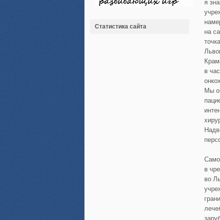
я зн
учре
наме
Статистика сайта
на с
точк
Льво
Крам
в ча
онко
Мы о
паци
инте
хирур
Надв
перс
Само
в чр
во Л
учре
гран
лече
зару