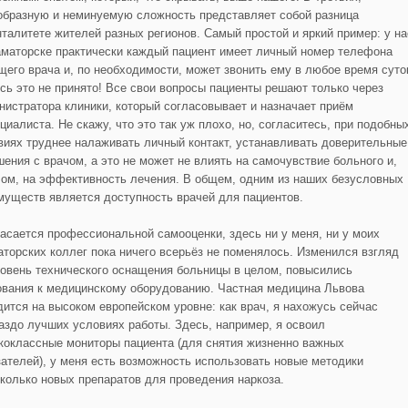
образную и неминуемую сложность представляет собой разница
нталитете жителей разных регионов. Самый простой и яркий пример: у на
аматорске практически каждый пациент имеет личный номер телефона
щего врача и, по необходимости, может звонить ему в любое время суто
есь это не принято! Все свои вопросы пациенты решают только через
нистратора клиники, который согласовывает и назначает приём
циалиста. Не скажу, что это так уж плохо, но, согласитесь, при подобны
виях труднее налаживать личный контакт, устанавливать доверительные
шения с врачом, а это не может не влиять на самочувствие больного и,
лом, на эффективность лечения. В общем, одним из наших безусловных
муществ является доступность врачей для пациентов.
касается профессиональной самооценки, здесь ни у меня, ни у моих
аторских коллег пока ничего всерьёз не поменялось. Изменился взгляд
ровень технического оснащения больницы в целом, повысились
ования к медицинскому оборудованию. Частная медицина Львова
дится на высоком европейском уровне: как врач, я нахожусь сейчас
раздо лучших условиях работы. Здесь, например, я освоил
коклассные мониторы пациента (для снятия жизненно важных
зателей), у меня есть возможность использовать новые методики
сколько новых препаратов для проведения наркоза.