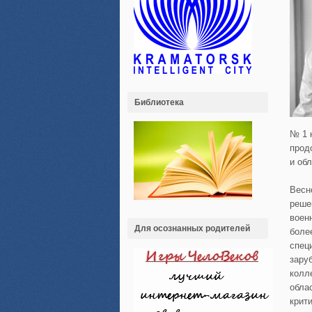
Библиотека
№ 1 
прод
и обл
Весн
реше
воен
Для осознанных родителей
боле
спец
зару
колл
обла
крит