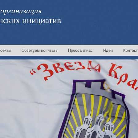
организация
нских инициатив
оекты
Советуем почитать
Пресса о нас
Идеи
Контак