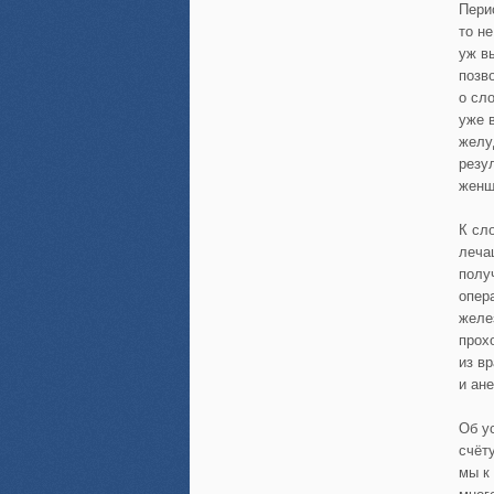
Пери
то не
уж в
позв
о сл
уже 
желу
резу
женщ
К сл
леча
полу
опер
желе
прох
из в
и ан
Об у
счёт
мы к