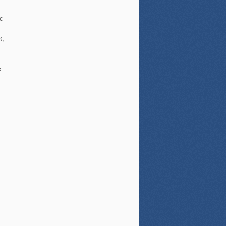
с
к,
х