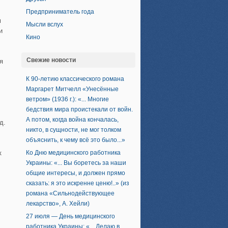
Предприниматель года
м
Мысли вслух
и
Кино
Свежие новости
я
К 90-летию классического романа
Маргарет Митчелл «Унесённые
ветром» (1936 г.): «... Многие
бедствия мира проистекали от войн.
А потом, когда война кончалась,
д.
никто, в сущности, не мог толком
объяснить, к чему всё это было...»
к
Ко Дню медицинского работника
Украины: «... Вы боретесь за наши
общие интересы, и должен прямо
сказать: я это искренне ценю!..» (из
романа «Сильнодействующее
лекарство», А. Хейли)
27 июля — День медицинского
работника Украины: «... Делаю в