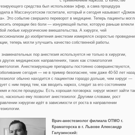
с применением наркоза. В качестве
тезирующего средства был использован эфир, а сама процедура
одила в Массачусетском госпитале, который и сегодня называют «Домо
а». Это событие свершило переворот в медицине. Теперь пациенты могл
носить операции без боли — изнуряющей пытки, которую раньше влекли
обой любые хирургические вмешательства. А хирурги, чей
ессионализм до изобретения анестезии измерялся скоростью проведени
ации, теперь могли улучшить качество собственной работы.
х знаменательных пор анестезия используется не только в хирургии,
 в других медицинских направлениях, таких как стоматология
сметология. Анестезирующие препараты постоянно совершенствуются,
езболивание сегодня — не в пример безопаснее, чем даже 40-50 лет наза
тезиолог обычно находится с пациентом гораздо дольше, чем хирург —
дует с ним перед тем, как вводить наркоз, следит за его состоянием
ремя и после процедуры. Есть хорошая поговорка: хирург может зайти та
ко, насколько ему позволит анестезиолог. Другими словами, рост
правлении хирургии идёт в зависимости от роста в направлении
тезиологии.
Врач-анестезиолог филиала ОТМО г.
Краматорска в г. Львове Александр
Галузинский: