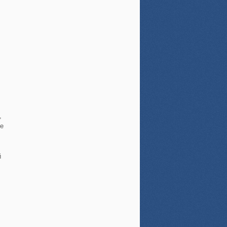
,
се
й