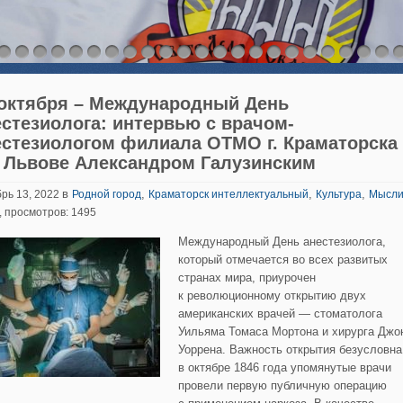
 октября – Международный День
естезиолога: интервью с врачом-
естезиологом филиала ОТМО г. Краматорска
г. Львове Александром Галузинским
в
,
,
,
рь 13, 2022
Родной город
Краматорск интеллектуальный
Культура
Мысл
, просмотров: 1495
Международный День анестезиолога,
который отмечается во всех развитых
странах мира, приурочен
к революционному открытию двух
американских врачей — стоматолога
Уильяма Томаса Мортона и хирурга Джо
Уоррена. Важность открытия безусловна
в октябре 1846 года упомянутые врачи
провели первую публичную операцию