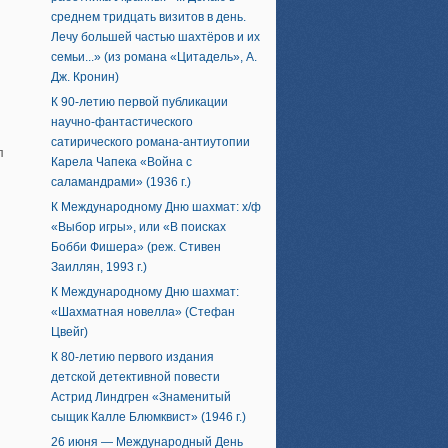
среднем тридцать визитов в день.
Лечу большей частью шахтёров и их
семьи...» (из романа «Цитадель», А.
Дж. Кронин)
К 90-летию первой публикации
научно-фантастического
сатирического романа-антиутопии
л
Карела Чапека «Война с
саламандрами» (1936 г.)
К Международному Дню шахмат: х/ф
«Выбор игры», или «В поисках
Бобби Фишера» (реж. Стивен
Заиллян, 1993 г.)
К Международному Дню шахмат:
«Шахматная новелла» (Стефан
Цвейг)
К 80-летию первого издания
детской детективной повести
Астрид Линдгрен «Знаменитый
сыщик Калле Блюмквист» (1946 г.)
26 июня — Международный День