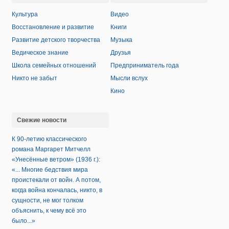
Культура
Видео
Восстановление и развитие
Книги
Развитие детского творчества
Музыка
Ведическое знание
Друзья
Школа семейных отношений
Предприниматель года
Никто не забыт
Мысли вслух
Кино
Свежие новости
К 90-летию классического
романа Маргарет Митчелл
«Унесённые ветром» (1936 г.):
«... Многие бедствия мира
проистекали от войн. А потом,
когда война кончалась, никто, в
сущности, не мог толком
объяснить, к чему всё это
было...»