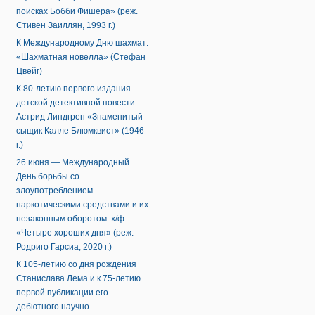
поисках Бобби Фишера» (реж.
Стивен Заиллян, 1993 г.)
К Международному Дню шахмат:
«Шахматная новелла» (Стефан
Цвейг)
К 80-летию первого издания
детской детективной повести
Астрид Линдгрен «Знаменитый
сыщик Калле Блюмквист» (1946
г.)
26 июня — Международный
День борьбы со
злоупотреблением
наркотическими средствами и их
незаконным оборотом: х/ф
«Четыре хороших дня» (реж.
Родриго Гарсиа, 2020 г.)
К 105-летию со дня рождения
Станислава Лема и к 75-летию
первой публикации его
дебютного научно-