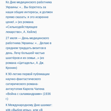
Ко Дню медицинского работника
Украины: «... Вы боретесь за
наши общие интересы, и должен
прямо сказать: я это искренне
ценю!..» (из романа
«Сильнодействующее
лекарство», А. Хейли)
27 июля — День медицинского
работника Украины: «... Делаю в
среднем тридцать визитов в
день. Лечу большей частью
шахтёров и их семьи...» (из
романа «Цитадель», А. Дж.
Кронин)
К 90-летию первой публикации
научно-фантастического
сатирического романа-
антиутопии Карела Чапека
«Война с саламандрами» (1936
г.)
К Международному Дню шахмат:
х/ф «Выбор игры», или «В