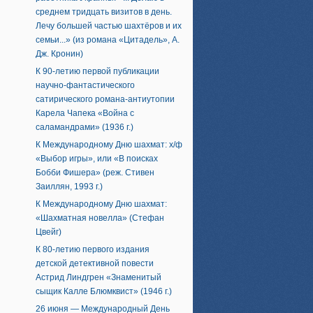
среднем тридцать визитов в день.
Лечу большей частью шахтёров и их
семьи...» (из романа «Цитадель», А.
Дж. Кронин)
К 90-летию первой публикации
научно-фантастического
сатирического романа-антиутопии
Карела Чапека «Война с
саламандрами» (1936 г.)
К Международному Дню шахмат: х/ф
«Выбор игры», или «В поисках
Бобби Фишера» (реж. Стивен
Заиллян, 1993 г.)
К Международному Дню шахмат:
«Шахматная новелла» (Стефан
Цвейг)
К 80-летию первого издания
детской детективной повести
Астрид Линдгрен «Знаменитый
сыщик Калле Блюмквист» (1946 г.)
26 июня — Международный День