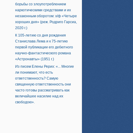
борьбы со злоупотреблением
наркотическими средствами и их
незаконным оборотом: х/ф «Четыре
хороших дня» (реж. Родриго Гарсиа,
2020 г.)
К 105-летию со дня рождения
Станислава Лема и к 75-летию
первой публикации его дебютного
научно-фантастического романа
«Астронавты» (1951 г.)
Из писем Елены Рерих: «... Многие
ли понимают, что есть
ответственность? Самую
священную ответственность они
часто готовы рассматривать как
величайшее насилие над их
свободою».