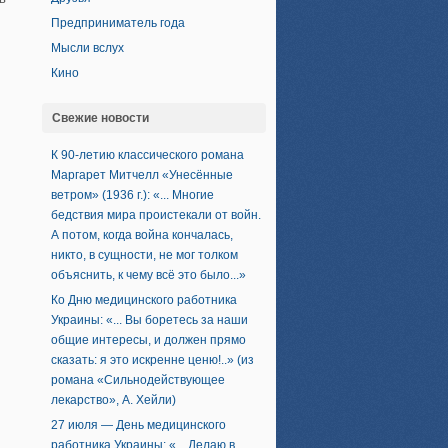
Предприниматель года
Мысли вслух
Кино
Свежие новости
К 90-летию классического романа
Маргарет Митчелл «Унесённые
ветром» (1936 г.): «... Многие
бедствия мира проистекали от войн.
А потом, когда война кончалась,
никто, в сущности, не мог толком
объяснить, к чему всё это было...»
Ко Дню медицинского работника
Украины: «... Вы боретесь за наши
общие интересы, и должен прямо
сказать: я это искренне ценю!..» (из
романа «Сильнодействующее
лекарство», А. Хейли)
27 июля — День медицинского
работника Украины: «... Делаю в