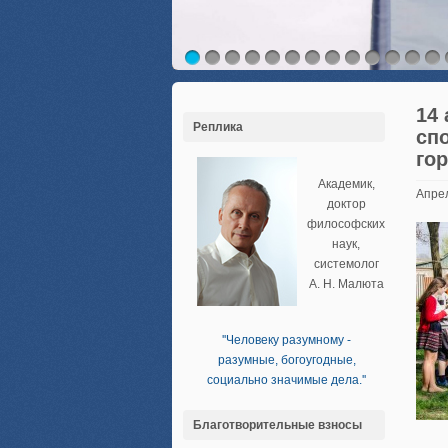
14
Реплика
сп
го
Академик,
Апрел
доктор
философских
наук,
системолог
А. Н. Малюта
''Человеку разумному -
разумные, богоугодные,
социально значимые дела.''
Благотворительные взносы