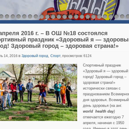
 апреля 2016 г. – В ОШ №18 состоялся
ортивный праздник «Здоровый я — здоровы
род! Здоровый город – здоровая страна!»
в
,
ь 14, 2016
Здоровый город
Спорт
, просмотров: 6124
Спортивный праздник
«Здоровый я — здоровый
город! Здоровый город –
здоровая страна!»
исторически связан с
празднованием Всемирно
дня здоровья. Всемирный
день здоровья (на анг.
world
health
day
)
отмечается ежегодно 7
апреля, начиная с 1950
года. Именно в этот день 