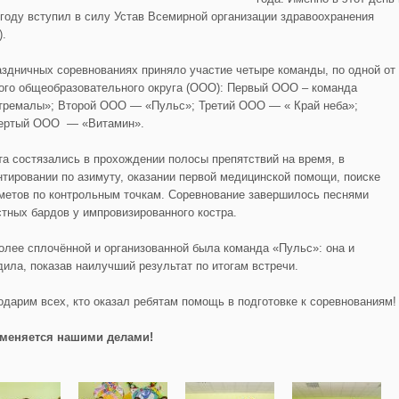
 году вступил в силу Устав Всемирной организации здравоохранения
).
аздничных соревнованиях приняло участие четыре команды, по одной от
ого общеобразовательного округа (ООО): Первый ООО – команда
тремалы»; Второй ООО — «Пульс»; Третий ООО — « Край неба»;
ертый ООО — «Витамин».
та состязались в прохождении полосы препятствий на время, в
нтировании по азимуту, оказании первой медицинской помощи, поиске
метов по контрольным точкам. Соревнование завершилось песнями
стных бардов у импровизированного костра.
олее сплочённой и организованной была команда «Пульс»: она и
дила, показав наилучший результат по итогам встречи.
одарим всех, кто оказал ребятам помощь в подготовке к соревнованиям!
меняется нашими делами!