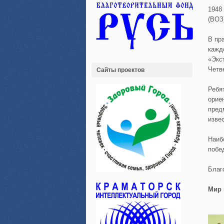
1948
(ВОЗ
В пр
кажд
«Экс
Четв
Сайты проектов
Ребя
орие
пред
изве
Наиб
побе
Благ
Мир 