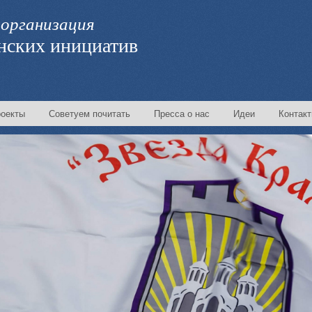
организация
нских инициатив
оекты
Советуем почитать
Пресса о нас
Идеи
Контак