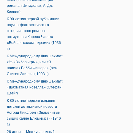
романа «Цитадель», А. Дж.
Кронин)
К 90-летию первой публикации
научно-фантастического
сатирического романа-
антиутопии Карела Чапека
«Война с саламандрами» (1936
г.)
К Международному Дню шахмат:
х/ф «Выбор игры», или «В
поисках Бобби Фишера» (реж.
Стивен Заиллян, 1993 г.)
К Международному Дню шахмат:
«Шахматная новелла» (Стефан
Цвейг)
К 80-летию первого издания
детской детективной повести
Астрид Линдгрен «Знаменитый
сыщик Калле Блюмквист» (1946
г.)
26 июня — Международный