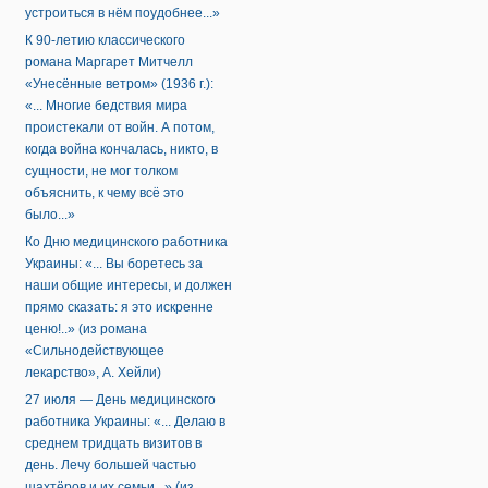
устроиться в нём поудобнее...»
К 90-летию классического
романа Маргарет Митчелл
«Унесённые ветром» (1936 г.):
«... Многие бедствия мира
проистекали от войн. А потом,
когда война кончалась, никто, в
сущности, не мог толком
объяснить, к чему всё это
было...»
Ко Дню медицинского работника
Украины: «... Вы боретесь за
наши общие интересы, и должен
прямо сказать: я это искренне
ценю!..» (из романа
«Сильнодействующее
лекарство», А. Хейли)
27 июля — День медицинского
работника Украины: «... Делаю в
среднем тридцать визитов в
день. Лечу большей частью
шахтёров и их семьи...» (из