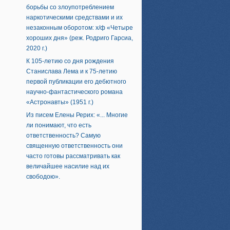
борьбы со злоупотреблением
наркотическими средствами и их
незаконным оборотом: х/ф «Четыре
хороших дня» (реж. Родриго Гарсиа,
2020 г.)
К 105-летию со дня рождения
Станислава Лема и к 75-летию
первой публикации его дебютного
научно-фантастического романа
«Астронавты» (1951 г.)
Из писем Елены Рерих: «... Многие
ли понимают, что есть
ответственность? Самую
священную ответственность они
часто готовы рассматривать как
величайшее насилие над их
свободою».