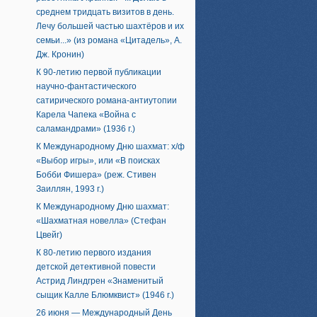
среднем тридцать визитов в день.
Лечу большей частью шахтёров и их
семьи...» (из романа «Цитадель», А.
Дж. Кронин)
К 90-летию первой публикации
научно-фантастического
сатирического романа-антиутопии
Карела Чапека «Война с
саламандрами» (1936 г.)
К Международному Дню шахмат: х/ф
«Выбор игры», или «В поисках
Бобби Фишера» (реж. Стивен
Заиллян, 1993 г.)
К Международному Дню шахмат:
«Шахматная новелла» (Стефан
Цвейг)
К 80-летию первого издания
детской детективной повести
Астрид Линдгрен «Знаменитый
сыщик Калле Блюмквист» (1946 г.)
26 июня — Международный День