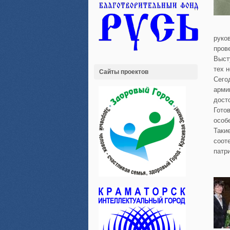
руко
пров
Выст
тех 
Сайты проектов
Сего
арми
дост
Гото
особ
Таки
соот
патр