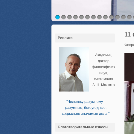
11
Реплика
Февр
Академик,
доктор
философских
наук,
системолог
А. Н. Малюта
''Человеку разумному -
разумные, богоугодные,
социально значимые дела.''
Благотворительные взносы