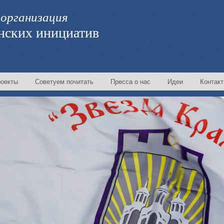
организация
нских инициатив
оекты
Советуем почитать
Пресса о нас
Идеи
Контак