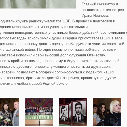
Главный инициатор и
организатор этих встреч 
Ирана Иванова,
водитель кружка радиожурналистов ЦВР. В процессе подготовки и
едения мероприятия активно участвуют школьники.
упления непосредственных участников боевых действий, воспоминания 
непростых годах всколыхнули души и сердца присутствовавших в зале.
дня можно по-разному давать оценку необходимости участия советской
и в афганской войне. Но одно несомненно: наши ребята с честью и
оинством исполнили свой высокий долг служения Отечеству.
вность прийти на помощь попавшему в беду является отличительной
енностью русского человека, умеющего постоять за други своя.
е встречи позволяют молодежи соприкоснуться с подвигом наших
ечественников, брать их за достойных пример, проникнуться духом
иотизма и любви к своей Родной Земле.