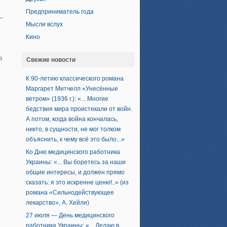
Предприниматель года
—
Мысли вслух
Кино
о
Свежие новости
К 90-летию классического романа
Маргарет Митчелл «Унесённые
ветром» (1936 г.): «... Многие
бедствия мира проистекали от войн.
А потом, когда война кончалась,
никто, в сущности, не мог толком
объяснить, к чему всё это было...»
Ко Дню медицинского работника
Украины: «... Вы боретесь за наши
общие интересы, и должен прямо
сказать: я это искренне ценю!..» (из
романа «Сильнодействующее
лекарство», А. Хейли)
27 июля — День медицинского
работника Украины: «... Делаю в