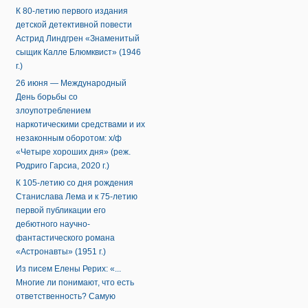
К 80-летию первого издания
детской детективной повести
Астрид Линдгрен «Знаменитый
сыщик Калле Блюмквист» (1946
г.)
26 июня — Международный
День борьбы со
злоупотреблением
наркотическими средствами и их
незаконным оборотом: х/ф
«Четыре хороших дня» (реж.
Родриго Гарсиа, 2020 г.)
К 105-летию со дня рождения
Станислава Лема и к 75-летию
первой публикации его
дебютного научно-
фантастического романа
«Астронавты» (1951 г.)
Из писем Елены Рерих: «...
Многие ли понимают, что есть
ответственность? Самую