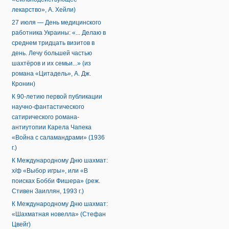
лекарство», А. Хейли)
27 июля — День медицинского
работника Украины: «... Делаю в
среднем тридцать визитов в
день. Лечу большей частью
шахтёров и их семьи...» (из
романа «Цитадель», А. Дж.
Кронин)
К 90-летию первой публикации
научно-фантастического
сатирического романа-
антиутопии Карела Чапека
«Война с саламандрами» (1936
г.)
К Международному Дню шахмат:
х/ф «Выбор игры», или «В
поисках Бобби Фишера» (реж.
Стивен Заиллян, 1993 г.)
К Международному Дню шахмат:
«Шахматная новелла» (Стефан
Цвейг)