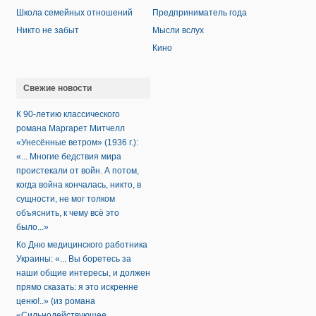
Школа семейных отношений
Предприниматель года
Никто не забыт
Мысли вслух
Кино
Свежие новости
К 90-летию классического
романа Маргарет Митчелл
«Унесённые ветром» (1936 г.):
«... Многие бедствия мира
проистекали от войн. А потом,
когда война кончалась, никто, в
сущности, не мог толком
объяснить, к чему всё это
было...»
Ко Дню медицинского работника
Украины: «... Вы боретесь за
наши общие интересы, и должен
прямо сказать: я это искренне
ценю!..» (из романа
«Сильнодействующее