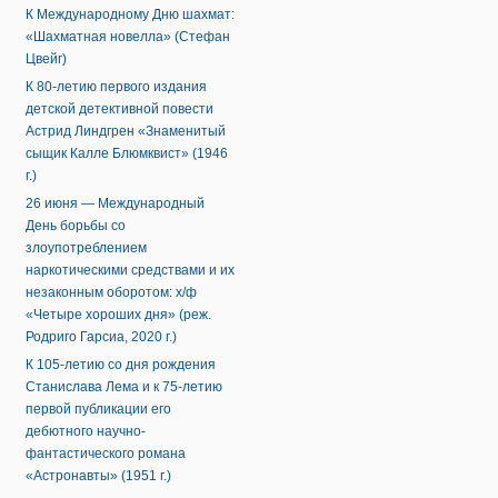
К Международному Дню шахмат:
«Шахматная новелла» (Стефан
Цвейг)
К 80-летию первого издания
детской детективной повести
Астрид Линдгрен «Знаменитый
сыщик Калле Блюмквист» (1946
г.)
26 июня — Международный
День борьбы со
злоупотреблением
наркотическими средствами и их
незаконным оборотом: х/ф
«Четыре хороших дня» (реж.
Родриго Гарсиа, 2020 г.)
К 105-летию со дня рождения
Станислава Лема и к 75-летию
первой публикации его
дебютного научно-
фантастического романа
«Астронавты» (1951 г.)