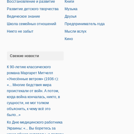
Восстановление и развитие
Книги
Развитие детского творчества
Музыка
Ведическое знание
Друзья
Школа семейных отношений
Предприниматель года
Никто не забыт
Мысли вслух
Кино
Свежие новости
К 90-летию классического
романа Маргарет Митчелл
«Унесённые ветром» (1936 г.):
«... Многие бедствия мира
проистекали от войн. А потом,
когда война кончалась, никто, в
сущности, не мог толком
объяснить, к чему всё это
было...»
Ко Дню медицинского работника
Украины: «... Вы боретесь за