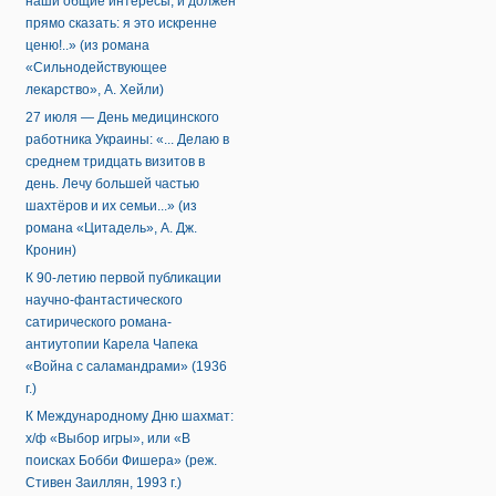
наши общие интересы, и должен
прямо сказать: я это искренне
ценю!..» (из романа
«Сильнодействующее
лекарство», А. Хейли)
27 июля — День медицинского
работника Украины: «... Делаю в
среднем тридцать визитов в
день. Лечу большей частью
шахтёров и их семьи...» (из
романа «Цитадель», А. Дж.
Кронин)
К 90-летию первой публикации
научно-фантастического
сатирического романа-
антиутопии Карела Чапека
«Война с саламандрами» (1936
г.)
К Международному Дню шахмат:
х/ф «Выбор игры», или «В
поисках Бобби Фишера» (реж.
Стивен Заиллян, 1993 г.)