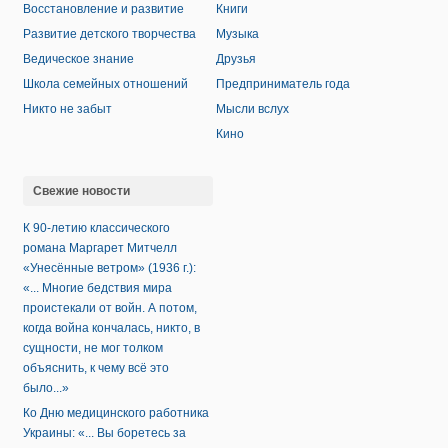
Восстановление и развитие
Книги
Развитие детского творчества
Музыка
Ведическое знание
Друзья
Школа семейных отношений
Предприниматель года
Никто не забыт
Мысли вслух
Кино
Свежие новости
К 90-летию классического
романа Маргарет Митчелл
«Унесённые ветром» (1936 г.):
«... Многие бедствия мира
проистекали от войн. А потом,
когда война кончалась, никто, в
сущности, не мог толком
объяснить, к чему всё это
было...»
Ко Дню медицинского работника
Украины: «... Вы боретесь за