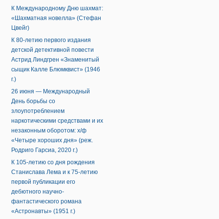
К Международному Дню шахмат:
«Шахматная новелла» (Стефан
Цвейг)
К 80-летию первого издания
детской детективной повести
Астрид Линдгрен «Знаменитый
сыщик Калле Блюмквист» (1946
г.)
26 июня — Международный
День борьбы со
злоупотреблением
наркотическими средствами и их
незаконным оборотом: х/ф
«Четыре хороших дня» (реж.
Родриго Гарсиа, 2020 г.)
К 105-летию со дня рождения
Станислава Лема и к 75-летию
первой публикации его
дебютного научно-
фантастического романа
«Астронавты» (1951 г.)