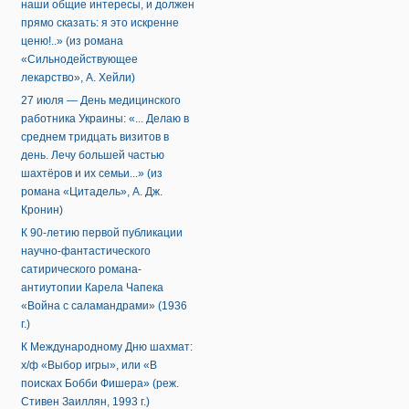
наши общие интересы, и должен
прямо сказать: я это искренне
ценю!..» (из романа
«Сильнодействующее
лекарство», А. Хейли)
27 июля — День медицинского
работника Украины: «... Делаю в
среднем тридцать визитов в
день. Лечу большей частью
шахтёров и их семьи...» (из
романа «Цитадель», А. Дж.
Кронин)
К 90-летию первой публикации
научно-фантастического
сатирического романа-
антиутопии Карела Чапека
«Война с саламандрами» (1936
г.)
К Международному Дню шахмат:
х/ф «Выбор игры», или «В
поисках Бобби Фишера» (реж.
Стивен Заиллян, 1993 г.)