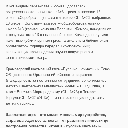
В командном первенстве «бронза» досталась
общеобразовательной школе №6 – ребята набрали 12
очков. «Серебро» — у шахматистов из ОШ №23, набравших
13 очков. «Золотые» призёры – общеобразовательная
школа №3 (капитан команды Валентин Жемов), победившая
с результатом в 13 с половиной очков. Команды получили
памятные кубки и ценные призы, а школьным библиотекам
организаторы турнира передали комплекты книг,
включающих произведения научно-популярного и
фантастического жанра.
Краматорский шахматный клуб «Русские шахматы» и Союз
Общественных Организаций «Совесть» выражает
благодарность за постоянное сотрудничество коллективу
Детской центральной библиотеки имени А.С. Пушкина, а
также Евгению Миргородскому (ОШ №23) и Тамаре
Горгуль(ОШ №32 «УВК») — за качественную подготовку
детей к турниру.
Шахматная игра – это малая модель мироустройства,
затрагивающая все аспекты – от развития личности до
построения общества. Играя в «Русские шахматы»,