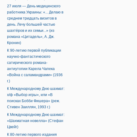
27 июля — День медицинского
работника Украины: «... Делаю в
среднем тридцать визитов в
день. Лечу большей частью
шахтёров и их семьи...» (из
романа «Цитадель», А. Дж.
Кронин)
К 90-летию первой публикации
научно-фантастического
сатирического романа-
антиутопии Карела Чапека
«Война с саламандрами» (1936
г.)
К Международному Дню шахмат:
х/ф «Выбор игры», или «В
поисках Бобби Фишера» (реж.
Стивен Заиллян, 1993 г.)
К Международному Дню шахмат:
«Шахматная новелла» (Стефан
Цвейг)
К 80-летию первого издания