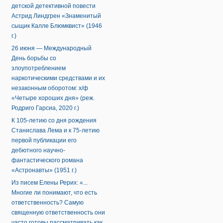
детской детективной повести
Астрид Линдгрен «Знаменитый
сыщик Калле Блюмквист» (1946
г.)
26 июня — Международный
День борьбы со
злоупотреблением
наркотическими средствами и их
незаконным оборотом: х/ф
«Четыре хороших дня» (реж.
Родриго Гарсиа, 2020 г.)
К 105-летию со дня рождения
Станислава Лема и к 75-летию
первой публикации его
дебютного научно-
фантастического романа
«Астронавты» (1951 г.)
Из писем Елены Рерих: «...
Многие ли понимают, что есть
ответственность? Самую
священную ответственность они
часто готовы рассматривать как