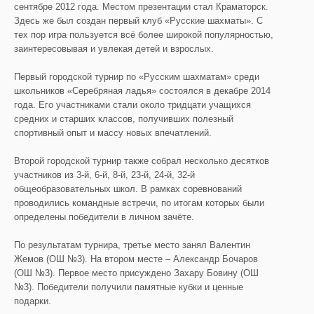
сентябре 2012 года. Местом презентации стал Краматорск.
Здесь же был создан первый клуб «Русские шахматы». С
тех пор игра пользуется всё более широкой популярностью,
заинтересовывая и увлекая детей и взрослых.
Первый городской турнир по «Русским шахматам» среди
школьников «Серебряная ладья» состоялся в декабре 2014
года. Его участниками стали около тридцати учащихся
средних и старших классов, получивших полезный
спортивный опыт и массу новых впечатлений.
Второй городской турнир также собрал несколько десятков
участников из 3-й, 6-й, 8-й, 23-й, 24-й, 32-й
общеобразовательных школ. В рамках соревнований
проводились командные встречи, по итогам которых были
определены победители в личном зачёте.
По результатам турнира, третье место занял Валентин
Жемов (ОШ №3). На втором месте – Александр Бочаров
(ОШ №3). Первое место присуждено Захару Бовину (ОШ
№3). Победители получили памятные кубки и ценные
подарки.