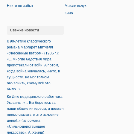
Никто не забыт
Мысли вслух
Кино
Свежие новости
К 90-летию классического
романа Маргарет Митчелл
«Унесённые ветром» (1936 г.):
«... Многие бедствия мира
проистекали от войн. А потом,
когда война кончалась, никто, в
сущности, не мог толком
объяснить, к чему всё это
было...»
Ко Дню медицинского работника
Украины: «... Вы боретесь за
наши общие интересы, и должен
прямо сказать: я это искренне
ценю!..» (из романа
«Сильнодействующее
лекарство», А. Хейли)