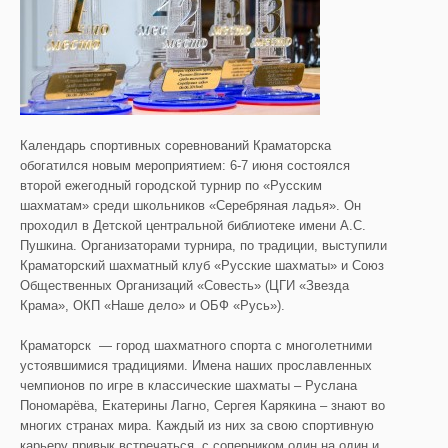
Календарь спортивных соревнований Краматорска
обогатился новым мероприятием: 6-7 июня состоялся
второй ежегодный городской турнир по «Русским
шахматам» среди школьников «Серебряная ладья». Он
проходил в Детской центральной библиотеке имени А.С.
Пушкина. Организаторами турнира, по традиции, выступили
Краматорский шахматный клуб «Русские шахматы» и Союз
Общественных Организаций «Совесть» (ЦГИ «Звезда
Крама», ОКП «Наше дело» и ОБФ «Русь»).
Краматорск — город шахматного спорта с многолетними
устоявшимися традициями. Имена наших прославленных
чемпионов по игре в классические шахматы – Руслана
Пономарёва, Екатерины Лагно, Сергея Карякина – знают во
многих странах мира. Каждый из них за свою спортивную
карьеру привык встречаться с соперником один на один и