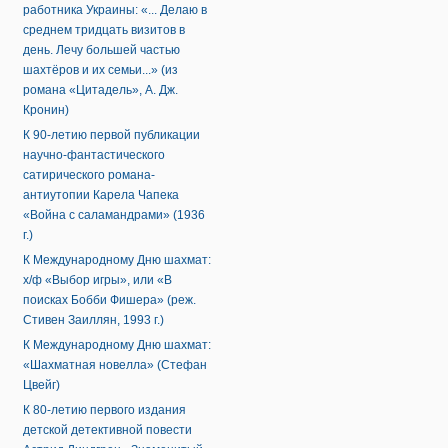
работника Украины: «... Делаю в
среднем тридцать визитов в
день. Лечу большей частью
шахтёров и их семьи...» (из
романа «Цитадель», А. Дж.
Кронин)
К 90-летию первой публикации
научно-фантастического
сатирического романа-
антиутопии Карела Чапека
«Война с саламандрами» (1936
г.)
К Международному Дню шахмат:
х/ф «Выбор игры», или «В
поисках Бобби Фишера» (реж.
Стивен Заиллян, 1993 г.)
К Международному Дню шахмат:
«Шахматная новелла» (Стефан
Цвейг)
К 80-летию первого издания
детской детективной повести