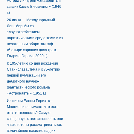
Астрид Линдгрен «Знаменитый
сыщик Калле Блюмквист» (1946
г.)
26 июня — Международный
День борьбы со
злоупотреблением
наркотическими средствами и их
незаконным оборотом: х/ф
«Четыре хороших дня» (реж.
Родриго Гарсиа, 2020 г.)
К 105-летию со дня рождения
Станислава Лема и к 75-летию
первой публикации его
дебютного научно-
фантастического романа
«Астронавты» (1951 г.)
Из писем Елены Рерих: «...
Многие ли понимают, что есть
ответственность? Самую
священную ответственность они
часто готовы рассматривать как
величайшее насилие над их