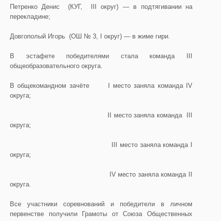
Петренко Денис (КУГ, ІІІ округ) — в подтягивании на
перекладине;
Довгополый Игорь (ОШ № 3, І округ) — в жиме гири.
В эстафете победителями стала команда ІІІ
общеобразовательного округа.
В общекомандном зачёте I место заняла команда IV
округа;
ІІ место заняла команда ІІІ
округа;
ІІІ место заняла команда І
округа;
ІV место заняла команда ІІ
округа.
Все участники соревнований и победители в личном
первенстве получили Грамоты от Союза Общественных