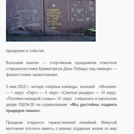
праздники и события.
Большим военно — спортивным праздником отметили
старшеклассники Краматорска День Победы над немецко —
фашистскими захватчиками.
5 мая 2015 г. четыре сборные команды юношей: «Молния»
— I округ, «Гарт» — II округ, «Смелые рыцари» — III округ,
«Потомки казацкой славы»- IV округ собрались в школьном
дворе ОШ№26 на соревнование:
«Мы достойны подвига
прадедов наших»
.
Праздник открылся торжественной линейкой. Минутой
молчания почтили память о воинах отдавших жизни за мир