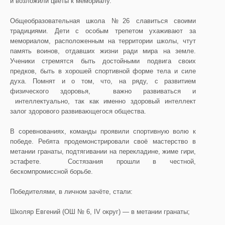
и возложили цветы к мемориалу.
Общеобразовательная школа №26 славиться своими
традициями. Дети с особым трепетом ухаживают за
мемориалом, расположенным на территории школы, чтут
память воинов, отдавших жизни ради мира на земле.
Ученики стремятся быть достойными подвига своих
предков, быть в хорошей спортивной форме тела и силе
духа. Помнят и о том, что, на ряду, с развитием
физического здоровья, важно развиваться и
интеллектуально, так как именно здоровый интеллект
залог здорового развивающегося общества.
В соревнованиях, команды проявили спортивную волю к
победе. Ребята продемонстрировали своё мастерство в
метании гранаты, подтягивании на перекладине, жиме гири,
эстафете. Состязания прошли в честной,
бескомпромиссной борьбе.
Победителями, в личном зачёте, стали:
Школяр Евгений (ОШ № 6, ІV округ) — в метании гранаты;