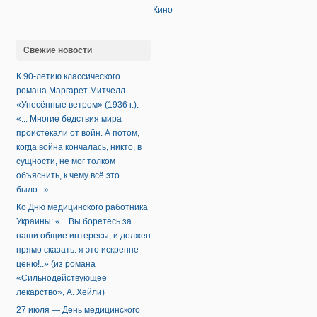
Кино
Свежие новости
К 90-летию классического
романа Маргарет Митчелл
«Унесённые ветром» (1936 г.):
«... Многие бедствия мира
проистекали от войн. А потом,
когда война кончалась, никто, в
сущности, не мог толком
объяснить, к чему всё это
было...»
Ко Дню медицинского работника
Украины: «... Вы боретесь за
наши общие интересы, и должен
прямо сказать: я это искренне
ценю!..» (из романа
«Сильнодействующее
лекарство», А. Хейли)
27 июля — День медицинского