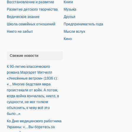
Восстановление и развитие
Книги
Развитие детского творчества
Музыка
Ведическое знание
Друзья
Школа семейных отношений
Предприниматель года
Никто не забыт
Мысли вслух
Кино
Свежие новости
К 90-летию классического
романа Маргарет Митчелл
«Унесённые ветром» (1936 г.):
«... Многие бедствия мира
проистекали от войн. А потом,
когда война кончалась, никто, в
сущности, не мог толком
объяснить, к чему всё это
было...»
Ко Дню медицинского работника
Украины: «... Вы боретесь за