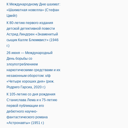
К Международному Дню шахмат:
«Шахматная новелла» (Стефан
Цвейг)
К 80-летию первого издания
детской детективной повести
Астрид Линдгрен «Знаменитый
сыщик Калле Блюмквист» (1946
г.)
26 июня — Международный
День борьбы со
злоупотреблением
наркотическими средствами и их
незаконным оборотом: х/ф
«Четыре хороших дня» (реж.
Родриго Гарсиа, 2020 г.)
К 105-летию со дня рождения
Станислава Лема и к 75-летию
первой публикации его
дебютного научно-
фантастического романа
«Астронавты» (1951 г.)