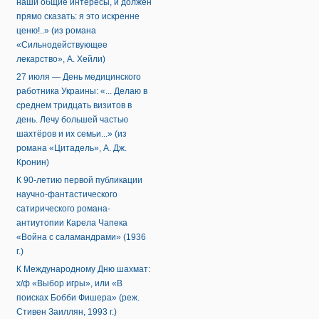
наши общие интересы, и должен
прямо сказать: я это искренне
ценю!..» (из романа
«Сильнодействующее
лекарство», А. Хейли)
27 июля — День медицинского
работника Украины: «... Делаю в
среднем тридцать визитов в
день. Лечу большей частью
шахтёров и их семьи...» (из
романа «Цитадель», А. Дж.
Кронин)
К 90-летию первой публикации
научно-фантастического
сатирического романа-
антиутопии Карела Чапека
«Война с саламандрами» (1936
г.)
К Международному Дню шахмат:
х/ф «Выбор игры», или «В
поисках Бобби Фишера» (реж.
Стивен Заиллян, 1993 г.)