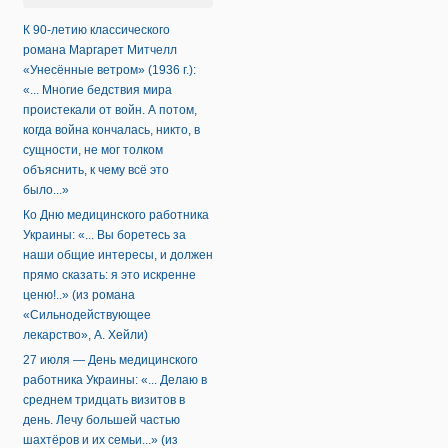
К 90-летию классического
романа Маргарет Митчелл
«Унесённые ветром» (1936 г.):
«... Многие бедствия мира
проистекали от войн. А потом,
когда война кончалась, никто, в
сущности, не мог толком
объяснить, к чему всё это
было...»
Ко Дню медицинского работника
Украины: «... Вы боретесь за
наши общие интересы, и должен
прямо сказать: я это искренне
ценю!..» (из романа
«Сильнодействующее
лекарство», А. Хейли)
27 июля — День медицинского
работника Украины: «... Делаю в
среднем тридцать визитов в
день. Лечу большей частью
шахтёров и их семьи...» (из