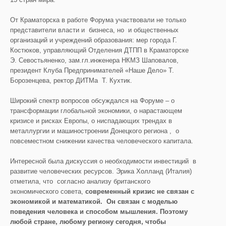
От Краматорска в работе Форума участвовали не только
представители власти и бизнеса, но и общественных
организаций и учреждений образования: мер города Г.
Костюков, управляющий Отделения ДТПП в Краматорске
Э. Севостьяненко, зам.гл.инженера НКМЗ Шаповалов,
президент Клуба Предпринимателей «Наше Дело» Т.
Борозенцева, ректор ДИТМа Т. Кухтик.
Широкий спектр вопросов обсуждался на Форуме – о
трансформации глобальной экономики, о нарастающем
кризисе и рисках Европы, о ниспадающих трендах в
металлургии и машиностроении Донецкого региона , о
повсеместном снижении качества человеческого капитала.
Интересной была дискуссия о необходимости инвестиций в
развитие человеческих ресурсов. Эрика Холланд (Италия)
отметила, что согласно анализу британского
экономического совета,
современный кризис не связан с
экономикой и математикой. Он связан с моделью
поведения человека и способом мышления. Поэтому
любой стране, любому региону сегодня, чтобы