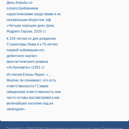
День борьбы со
злоупотреблением
наркотическими средствами и их
незаконным оборотом: х/ф
«Четыре хороших дня» (реж.
Родриго Гарсиа, 2020 г.)
К 105-летию со дня рождения
Станислава Лема и к 75-летию
первой публикации его
дебютного научно-
фантастического романа
«Астронавты» (1951 г.)
Из писем Елены Рерих: «...
Многие ли понимают, что есть
ответственность? Самую
священную ответственность они
часто готовы рассматривать как
величайшее насилие над их
свободою».
Copyright © 2008-2026 Общественная организация Центр Гражданских