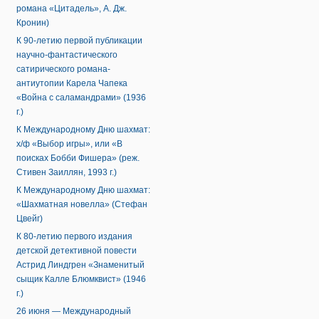
романа «Цитадель», А. Дж.
Кронин)
К 90-летию первой публикации
научно-фантастического
сатирического романа-
антиутопии Карела Чапека
«Война с саламандрами» (1936
г.)
К Международному Дню шахмат:
х/ф «Выбор игры», или «В
поисках Бобби Фишера» (реж.
Стивен Заиллян, 1993 г.)
К Международному Дню шахмат:
«Шахматная новелла» (Стефан
Цвейг)
К 80-летию первого издания
детской детективной повести
Астрид Линдгрен «Знаменитый
сыщик Калле Блюмквист» (1946
г.)
26 июня — Международный