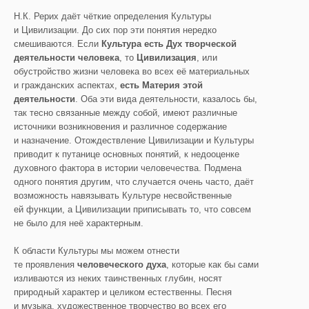
Н.К. Рерих даёт чёткие определения Культуры
и Цивилизации. До сих пор эти понятия нередко
смешиваются. Если
Культура есть Д
ух творческой
деятельности человека
, то
Цивилизация
, или
обустройство жизни человека во всех её материальных
и гражданских аспектах,
есть М
атерия этой
деятельности
. Оба эти вида деятельности, казалось бы,
так тесно связанные между собой, имеют различные
источники возникновения и различное содержание
и назначение. Отождествление Цивилизации и Культуры
приводит к путанице основных понятий, к недооценке
духовного фактора в истории человечества. Подмена
одного понятия другим, что случается очень часто, даёт
возможность навязывать Культуре несвойственные
ей функции, а Цивилизации приписывать то, что совсем
не было для неё характерным.
К области Культуры мы можем отнести
те проявления
человеческого духа
, которые как бы сами
изливаются из неких таинственных глубин, носят
природный характер и целиком естественны. Песня
и музыка, художественное творчество во всех его