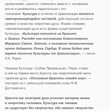
проявлениях, кажется, появились вместе с человеком,
росли и развивались параллельно с его
сознанием.
Культура
в отличие от Цивилизации
является
самоорганизующейся системой
, действующей согласно
уровню и качеству энергетики духа. Иными словами,
самоорганизация духа есть форма существования
Культуры.
«
Культура пок
оится на Красоте
и Знании.
Растё
т она осознанием благословения
Иерархии Света
.
Значит, к познани
ю механическому
нужно добавить Огонь С
ердца. В этом будет уже
первое отличие К
ультуры от Ц
ивилизации»
,
— писал
Н.К. Рерих.
Называя Культуру
«Садом Прекрасным»
, Рерих ставит
в ней на первое место Красоту как энергетический закон
гармонии духа.
«Осознание Красоты спасё
т мир»
, —
повторил он с небольшой поправкой слова Ф.М.
Достоевского
.
Красота как категория духа утончает материю жизни
и энергетику человека. Культура как таковая
не существует без
творчества
,
ибо именно творчество