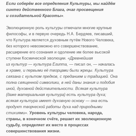
Если соберё
м вс
е определения Культуры, мы найдё
м
синтез действенного Блага, очаг просве
щения
и созидательной Красоты»
.
Эволюционную роль культуры отмечали многие крупные
философы, и в первую очередь Н.А. Бердяев, писавший,
что Культура является духовным путём Нового Человека,
без которого невозможно его совершенствование,
расширение его сознания и одоление им более высокой
ступени Космической эволюции.
«Древнейшая
из культур — культура Египта,
— писал он,
— началась
в храме, и первыми её
творцами были жрецы. Культура
связана с культом предков, с преданием и традицией. Она
п
олна священной символики, в ней даны знания и подобия
иной, духовной действительности. Всякая культура
(даже материальная культура) есть культура духа;
всякая культура имеет духовную основу — она есть
продукт творческой работы духа над природными
стихиями»
.
Уровень культуры человека
, народа,
страны, в конечном счё
те, решает их эволюционную
судьбу, определяет их место в процессах
совершенствования жизни.