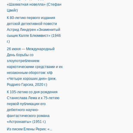
«Шахматная новелла» (Стефан
Цвейг)
К 80-летию первого издания
детской детективной повести
Астрид Линдгрен «Знаменитый
сыщик Калле Блюмквист» (1946
г.)
26 июня — Международный
День борьбы со
злоупотреблением
наркотическими средствами и их
незаконным оборотом: х/ф
«Четыре хороших дня» (реж.
Родриго Гарсиа, 2020 г.)
К 105-летию со дня рождения
Станислава Лема и к 75-летию
первой публикации его
дебютного научно-
фантастического романа
«Астронавты» (1951 г.)
Из писем Елены Рерих: «...