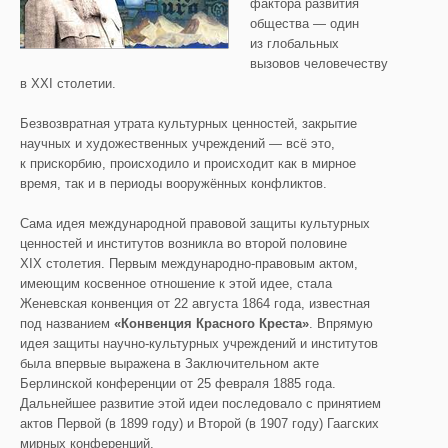
фактора развития
общества — один
из глобальных
вызовов человечеству
в XXI столетии.
Безвозвратная утрата культурных ценностей, закрытие
научных и художественных учреждений — всё это,
к прискорбию, происходило и происходит как в мирное
время, так и в периоды вооружённых конфликтов.
Сама идея международной правовой защиты культурных
ценностей и институтов возникла во второй половине
XIX столетия. Первым международно-правовым актом,
имеющим косвенное отношение к этой идее, стала
Женевская конвенция от 22 августа 1864 года, известная
под названием
«Конвенция Красного Креста»
. Впрямую
идея защиты научно-культурных учреждений и институтов
была впервые выражена в Заключительном акте
Берлинской конференции от 25 февраля 1885 года.
Дальнейшее развитие этой идеи последовало с принятием
актов Первой (в 1899 году) и Второй (в 1907 году) Гаагских
мирных конференций.