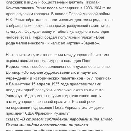
художник и видный общественный деятель Николай
Константинович Рерих после экспедиции в 1903-1904 гг. по
древнерусским городам. В начале Первой мировой войны
Н.К. Рерих обратился к политическим деятелям ряда стран
с обращением против варварских разрушений памятников
культуры. Осуждая войну и гибель культурного наследия
человечества, Рерих создал популярный плакат
«Враг
рода человеческого»
и написал картину
«Зарево»
.
На тернистом пути становления международной системы
охраны всемирного культурного наследия
Пакт
Рериха
имеет особое эволюционное и духовное значение.
Договор
«Об охране художественных и научных
учреждений и исторических памятников»
был подписан
в Вашингтоне
15 апреля 1935 года
представителями
двадцати одной республики американского континента.
Упомянутый документ получил широкую известность
в международно-правовой практике. В своей речи
на церемонии подписания Пакта Рериха в Белом доме
президент США Франклин Рузвельт
сказал:
«В строгом
соблюдении народами мира этого
П
акта мы видим возможность широкого
осуществления одного из жизненных принципов —