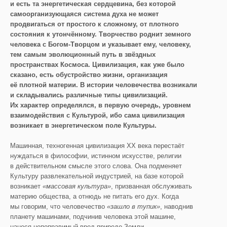
и есть та энергетическая сердцевина, без которой
самоорганизующаяся система духа не может
продвигаться от простого к
сложному
, от плотного
состояния к утончё
нному.
Творчество роднит земного
человека с Богом-Творцом и указывает ему, человеку,
т
ем самым эволюционный путь в звё
здных
пространствах Космоса. Цивилизация, как уже было
сказано, есть обустройство жизни, орган
изация
её
плотной материи. В истории человечества возникали
и складывались различные типы цивилизаций.
Их характер определялся
,
в первую очередь
,
уровнем
взаимодействия с Культурой, ибо сама цивилизация
возникает в энергетическом поле Культуры.
Машинная, техногенная цивилизация XX века перестаёт
нуждаться в философии, истинном искусстве, религии
в действительном смысле этого слова. Она подменяет
Культуру развлекательной индустрией, на базе которой
возникает
«массовая культура»
, призванная обслуживать
материю общества, а отнюдь не питать его дух. Когда
мы говорим, что человечество
«
зашло в
тупик
»
, наводнив
планету машинами, подчинив человека этой машине,
нанеся непоправимый вред природе Земли,