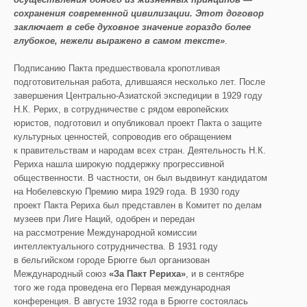
сохранения современной цивилизации. Этот договор
заключает в себе духовное значение гораздо более
глубокое, нежели выражено в самом тексте»
.
Подписанию Пакта предшествовала кропотливая
подготовительная работа, длившаяся несколько лет. После
завершения Центрально-Азиатской экспедиции в 1929 году
Н.К. Рерих, в сотрудничестве с рядом европейских
юристов, подготовил и опубликовал проект Пакта о защите
культурных ценностей, сопроводив его обращением
к правительствам и народам всех стран. Деятельность Н.К.
Рериха нашла широкую поддержку прогрессивной
общественности. В частности, он был выдвинут кандидатом
на Нобелевскую Премию мира 1929 года. В 1930 году
проект Пакта Рериха был представлен в Комитет по делам
музеев при Лиге Наций, одобрен и передан
на рассмотрение Международной комиссии
интеллектуального сотрудничества. В 1931 году
в бельгийском городе Брюгге был организован
Международный союз
«За Пакт Рериха»
, и в сентябре
того же года проведена его Первая международная
конференция. В августе 1932 года в Брюгге состоялась