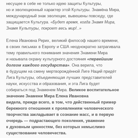
несущее в себе не только идею защиты Культуры,
но и эволюционный характер этой Культуры. Знамёна Мира,
международный знак эволюции, вывешены повсюду, где
защищается Культура.
«Будет время, когда Знамя Мира,
Знамя К
ультуры, покроет весь мир!..»
Елена Ивановна Рерих, великий философ нашего времени,
в своих письмах в Европу и США неоднократно затрагивала
тему правильного понимания значения Знамени Мира
и называла охрану культурного достояния
«
первейшим
долгом каждого государства
»
. Она верила, что
в будущем на смену мертворождённой Лиге Наций придёт
Лига Культуры, объединяющая лучших представителей
науки, искусства и образования, и эта Лига будет
собираться под Знаменем Мира.
Великое воспитательное
значение Знамени Мира Елена Ивановна
видела
,
прежде всего
,
в том, что действенный пример
бережного отношения к проявлениям челов
еческого
творчества закладывает
в сознание масс, и в первую
очередь
—
подрастающего поколения, уважение
к духовным ценностям, без которых немыслимо
существование человечества.