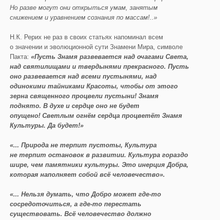
Но разве могут они открыться умам, занятым
снижением и уравнением сознания по массам!
..
»
Н.К. Рерих не раз в своих статьях напоминал всем
о значении и эволюционной сути Знамени Мира, символе
Пакта:
«Пусть Знамя развевается над очагами Света,
над святилищами и твердынями прекрасного. Пусть
оно развевается над всеми пустынями, над
одинокими тайниками Красоты, чтобы от этого
зер
на священного процвели пустыни!
Знамя
поднято. В духе
и сердце оно не будет
опущено!
Светлым огнём сердца процветёт Знамя
Культуры. Да будет!»
«
...
Природа не терпит пустоты, Культура
не терпит остановок в развитии. Культура гораздо
шире, чем п
амятники культуры. Это инерция Д
о
бра,
которая наполняет собой всё
человечество
»
.
«...
Нельзя думать, что Д
обро может где-то
сосредоточиться, а гд
е-то перестать
существовать. Всё
человечество должно