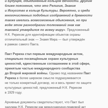
и Будущее, объединё
нные кольцом В
ечности. Д
ругим
ближе пояснение, что это Религия, Знание
и Искусство в кольце К
ультуры. Вероятно, и среди
многочисленных подобных изображений в древности
также имелись всевозможные о
бъяснения, но при
всё
м этом разнообразии толкований знак как
таковой утвердился по всему миру»
. Предложенный
Н.К. Рерихом для идентификации объектов охраны
отличительный знак — Знамя Мира — был утверждён
в рамках самого Пакта.
Пакт Рериха
стал первым международным акто
м,
специально посвящё
нным охране культурных
ценностей, единственным соглашением в этой сфере,
принятым частью международного сообщества
до
В
торой мировой войны.
Однако под названием
Пакт
Рериха
в более широком смысле подразумевается
не только конкретный договор, но и весь проект по защите
культурных ценностей, предложенный Н.К. Рерихом
в 1929 году.
Архивные документы свидетельствуют, что Пакт был
задуман Н.К. Рерихом как международно-правовой акт