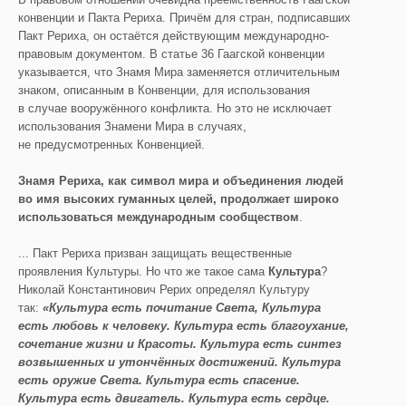
конвенции и Пакта Рериха. Причём для стран, подписавших
Пакт Рериха, он остаётся действующим международно-
правовым документом. В статье 36 Гаагской конвенции
указывается, что Знамя Мира заменяется отличительным
знаком, описанным в Конвенции, для использования
в случае вооружённого конфликта. Но это не исключает
использования Знамени Мира в случаях,
не предусмотренных Конвенцией.
Знамя Рериха, как символ мира и объединения людей
во имя высоких гуманных целей, продолжает широко
использоваться международным сообществом
.
... Пакт Рериха призван защищать вещественные
проявления Культуры. Но что же такое сама
Культура
?
Николай Константинович Рерих определял Культуру
так:
«Культура есть почитание Света, Культура
есть любовь к человеку. Культура есть благоухание,
сочетание жизни и Красоты. Культура
есть синтез
возвышенных и утончё
нных достижений. Культура
есть оружие Света. Культура есть спасение.
Культура есть
двигатель. К
ультура есть сердце.