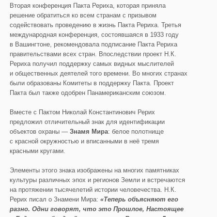
Вторая конференция Пакта Рериха, которая приняла
решение обратиться ко всем странам с призывом
содействовать проведению в жизнь Пакта Рериха. Третья
международная конференция, состоявшаяся в 1933 году
в Вашингтоне, рекомендовала подписание Пакта Рериха
правительствами всех стран. Впоследствии проект Н.К.
Рериха получил поддержку самых видных мыслителей
и общественных деятелей того времени. Во многих странах
были образованы Комитеты в поддержку Пакта. Проект
Пакта был также одобрен Панамериканским союзом.
Вместе с Пактом Николай Константинович Рерих
предложил отличительный знак для идентификации
объектов охраны —
Знамя Мира
: белое полотнище
с красной окружностью и вписанными в неё тремя
красными кругами.
Элементы этого знака изображены на многих памятниках
культуры различных эпох и регионов Земли и встречаются
на протяжении тысячелетий истории человечества. Н.К.
Рерих писал о Знамени Мира:
«Теперь объясняют его
разно.
Одни говорят, что это Прошло
е, Настоящее