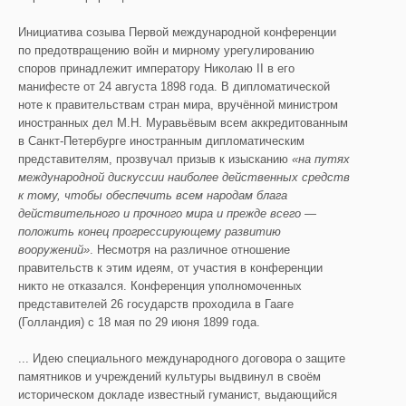
Инициатива созыва Первой международной конференции
по предотвращению войн и мирному урегулированию
споров принадлежит императору Николаю II в его
манифесте от 24 августа 1898 года. В дипломатической
ноте к правительствам стран мира, вручённой министром
иностранных дел М.Н.
Муравьёвым всем аккредитованным
в Санкт-Петербурге иностранным дипломатическим
представителям, прозвучал призыв к изысканию
«на путях
международной дискуссии наиболее действенных средств
к тому, чтобы обеспечить всем народам блага
действительного и прочного мира и прежде всего —
положить конец прогрессирующему развитию
вооружений»
. Несмотря на различное отношение
правительств к этим идеям, от участия в конференции
никто не отказался. Конференция уполномоченных
представителей 26 государств проходила в Гааге
(Голландия) с 18 мая по 29 июня 1899 года.
... Идею специального международного договора о защите
памятников и учреждений культуры выдвинул в своём
историческом докладе известный гуманист, выдающийся