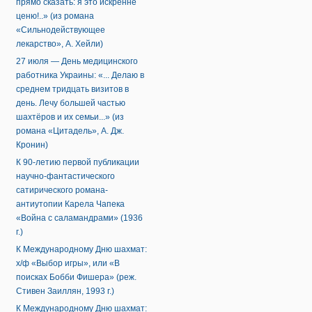
прямо сказать: я это искренне
ценю!..» (из романа
«Сильнодействующее
лекарство», А. Хейли)
27 июля — День медицинского
работника Украины: «... Делаю в
среднем тридцать визитов в
день. Лечу большей частью
шахтёров и их семьи...» (из
романа «Цитадель», А. Дж.
Кронин)
К 90-летию первой публикации
научно-фантастического
сатирического романа-
антиутопии Карела Чапека
«Война с саламандрами» (1936
г.)
К Международному Дню шахмат:
х/ф «Выбор игры», или «В
поисках Бобби Фишера» (реж.
Стивен Заиллян, 1993 г.)
К Международному Дню шахмат: