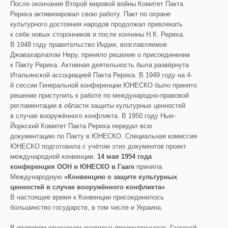
После окончания Второй мировой войны Комитет Пакта
Рериха активизировал свою работу. Пакт по охране
культурного достояния народов продолжал привлекать
к себе новых сторонников и после кончины Н.К. Рериха.
В 1948 году правительство Индии, возглавляемое
Джавахарлалом Неру, приняло решение о присоединении
к Пакту Рериха. Активная деятельность была развёрнута
Итальянской ассоциацией Пакта Рериха. В 1949 году на 4-
й сессии Генеральной конференции ЮНЕСКО было принято
решение приступить к работе по международно-правовой
регламентации в области защиты культурных ценностей
в случае вооружённого конфликта. В 1950 году Нью-
Йоркский Комитет Пакта Рериха передал всю
документацию по Пакту в ЮНЕСКО. Специальная комиссия
ЮНЕСКО подготовила с учётом этих документов проект
международной конвенции.
14 мая 1954
года
конференция
ООН и ЮНЕСКО в Гааге
приняла
Международную
«Конвенцию о защите культ
урных
ценностей в случае вооружё
нного конфликта»
.
В настоящее время к Конвенции присоединилось
большинство государств, в том числе и Украина.
В правовом отношении очевидна преемственность Гаагской