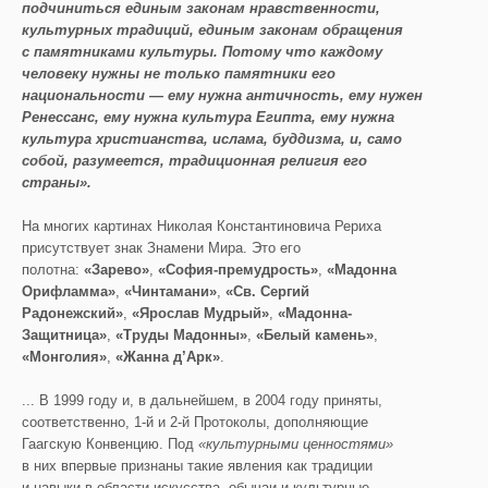
подчиниться единым законам нравственности,
культурных традиций, единым законам обращения
с памятниками культуры. Потому что каждому
человеку нужны не тольк
о памятники его
национальности —
е
му нужна античность, ему нужен
Р
енессанс, ему нужна культура Египта, ему нужна
культура
христианства,
ислама, буддизма, и, само
собой, разумеется, традиционная религия его
страны».
На многих картинах Николая Константиновича Рериха
присутствует знак Знамени Мира. Это его
полотна:
«Зарево»
,
«София-премудрость»
,
«Мадонна
Орифламма»
,
«
Чинтамани
»
,
«Св. Сергий
Радонежский»
,
«Ярослав Мудрый»
,
«Мадонна-
Защитница»
,
«Труды Мадонны»
,
«Белый камень»
,
«Монголия»
,
«Жанна
д’Арк
»
.
... В 1999 году и, в дальнейшем, в 2004 году приняты,
соответственно, 1-й и 2-й Протоколы, дополняющие
Гаагскую Конвенцию. Под
«
культурными
ценностями
»
в них впервые признаны такие явления как традиции
и навыки в области искусства, обычаи и культурные