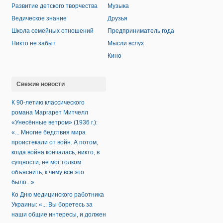
Развитие детского творчества
Музыка
Ведическое знание
Друзья
Школа семейных отношений
Предприниматель года
Никто не забыт
Мысли вслух
Кино
Свежие новости
К 90-летию классического
романа Маргарет Митчелл
«Унесённые ветром» (1936 г.):
«... Многие бедствия мира
проистекали от войн. А потом,
когда война кончалась, никто, в
сущности, не мог толком
объяснить, к чему всё это
было...»
Ко Дню медицинского работника
Украины: «... Вы боретесь за
наши общие интересы, и должен