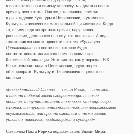
а соответственно и самому человеку, мы должны понять
причину всего этого. Она же, эта причина, состоит
в расхождении Культуры и Цивилизации, в умалении
Культуры и вознесении материальной Цивилизации. Когда-
то, в силу ряда конкретных причин, нарушилось
равновесие, державшее планету, как два крыла. А ведь
только
синтез
может привести систему
«Культура —
Ц
ивилизация»
в то состояние, которое будет
соответствовать магистральному направлению
Космической эволюции. Этот синтез, как утверждал Н.К.
Рерих, изменит смысл Цивилизации, одухотворит
её и превратит Культуру и Цивилизацию в целостное
явление.
«Благодетельный Синтез,
— писал Рерих,
— поможет
и ввести в обиход
жизни
оздоровляющие высокие
понятия
,
и н
аучит вмещать то многое, что
ещё
в
чера
казалось или пустою отвлечё
нностью, или неприменимою
неуклюжестью, или просто смешным с точки зрения
условных привычек, предрассудков и суеверий».
Символом
Пакта Рериха
недаром стало
Знамя Мира
,