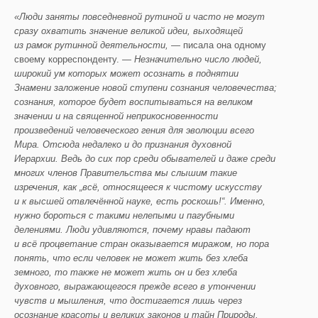
«Люди заняты повседневной рутиной и часто не могут
сразу охватить значение великой идеи, выходящей
из рамок рутинной деятельности, —
писала она одному
своему корреспонденту.
— Незначительно число людей,
широкий ум которых может осознать в поднятии
Знамени заложение новой ступени сознания человечества;
сознания, которое буд
ет воспитываться на великом
значении и на священной неприкосновенности
произведений человеческого гения для эволюции всего
Мира. Отсюда недалеко и до признания духовной
Иерархии. Ведь до сих пор среди обывателей и даже среди
многих членов Правительства мы
слышим такие
изречения, как „всё
, относящееся к чист
ому искусству
и к высшей отвлечё
нной науке, есть роскошь!“. Именно,
нужно бороться с такими нелепыми и пагубными
делениями. Люди удивл
яются, почему нравы падают
и всё
процветание стран оказывается миражом, но пора
понять, что если человек не может жить без хлеба
земного, то также не может жить он и без хлеба
духовного,
выражающегося
прежде всего в утончении
чувств и мышления, что достигается лишь через
осознание красоты и великих законов и тайн
Природы.