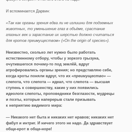
И вспоминается Дарвин:
«Так как органы зрения едва ли не излишни для подземных
животных, то уменьшение глаз в объёме, срастание
глазных век и зарастание их шерстью должно считаться
для кротов преимуществом»
(«On the origin of species»)
.
Неизвестно, сколько лет нужно было работать
естественному отбору, чтобы у зоркого грызуна,
очутившегося почему-то под землёй, вдруг
атрофировались органы зрения; но представляю себе,
когда кроты поняли вдруг, что их
«преимущество»
—
слепота, что слепота — идеал, что слепота — высшая
ступень к совершенству, какие у них появились
идеологи слепоты, проповедники безглазости, мудрецы
и поэты, которые наперерыв стали призывать
к неприятию видимого мира:
— Никакого нет быта и никаких нет нравов; никаких нет
фабул и интриг. И ничего этого не надо. Да здравствует
обще-крот в обще-норе!