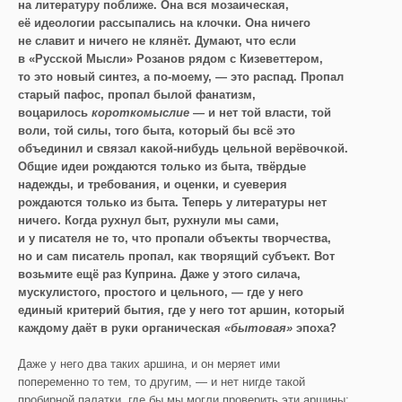
на литературу поближе. Она вся мозаическая,
её идеологии рассыпались на клочки. Она ничего
не славит и ничего не клянёт. Думают, что если
в «Русской Мысли» Розанов рядом с Кизеветтером,
то это новый синтез, а по-моему, — это распад. Пропал
старый пафос, пропал былой фанатизм,
воцарилось
короткомыслие
— и нет той власти, той
воли, той силы, того быта, который бы всё это
объединил и связал какой-нибудь цельной верёвочкой.
Общие идеи рождаются только из быта, твёрдые
надежды, и требования, и оценки, и суеверия
рождаются только из быта. Теперь у литературы нет
ничего. Когда рухнул быт, рухнули мы сами,
и у писателя не то, что пропали объекты творчества,
но и сам писатель пропал, как творящий субъект. Вот
возьмите ещё раз Куприна. Даже у этого силача,
мускулистого, простого и цельного, — где у него
единый критерий бытия, где у него тот аршин, который
каждому даёт в руки органическая
«бытовая»
эпоха?
Даже у него два таких аршина, и он меряет ими
попеременно то тем, то другим, — и нет нигде такой
пробирной палатки, где бы мы могли проверить эти аршины;