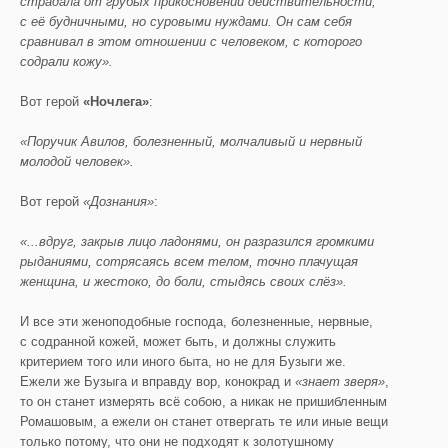
страдала от грубых прикосновений действительности,
с её будничными, но суровыми нуждами. Он сам себя
сравнивал в этом отношении с человеком, с которого
содрали кожу».
Вот герой
«Ночлега»
:
«Поручик Авилов, болезненный, молчаливый и нервный
молодой человек».
Вот герой
«Дознания»
:
«...вдруг, закрыв лицо ладонями, он разразился громкими
рыданиями, сотрясаясь всем телом, точно плачущая
женщина, и жестоко, до боли, стыдясь своих слёз».
И все эти женоподобные господа, болезненные, нервные,
с содранной кожей, может быть, и должны служить
критерием того или иного быта, но не для Бузыги же.
Ежели же Бузыга и вправду вор, конокрад и
«знает зверя»
,
то он станет измерять всё собою, а никак не пришибленным
Ромашовым, а ежели он станет отвергать те или иные вещи
только потому, что они не подходят к золотушному