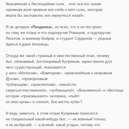
безымянная и беспощадная сила.., что чья-то чужая
огромная воля привела его сюда и нет силы, которая
могла бы заставить его вернуться назад».
Я не цитирую
«Поединка»
, но ясно, что и он построен
по тому же плану и что подпоручик Ромашов, и подпоручик
Яхонтов, и инженер Бобров, и студент Сердюков — родные
братья и даже близнецы.
Откуда же такой странный и неестественный план, почему
быт, обожаемый, боготворимый Куприным, единственно для
него существующий, оказывается
у него
«Молохом»
,
«Вампиром»
,
«кровожадным и незримым
Духом»
,
«прожорливым
Чудовищем»
,
«проклятием»
,
«какой-то
сверхъестественной»
,
«чудовищной»
,
«безымянной»
и
«беспощадн
которая
«приковывает»
человека,
«пьёт
из него
кровь»
и
«гонит, Бог весть куда»
?
И ведь заметьте, в этом плане Куприным поносится
не специальный какой-нибудь быт, — не военный только,
и не актёрский, — а всякий, какой угодно, потому что