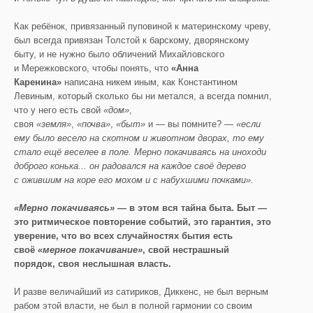
Как ребёнок, привязанный пуповиной к материнскому чреву,
был всегда привязан Толстой к барскому, дворянскому
быту, и не нужно было обличений Михайловского
и Мережковского, чтобы понять, что
«Анна
Каренина»
написана никем иным, как Константином
Левиным, который сколько бы ни метался, а всегда помнил,
что у него есть свой
«дом»
,
своя
«земля»
,
«почва»
,
«быт»
и — вы помните? —
«если
ему было весело на скотном и животном дворах, то ему
стало ещё веселее в поле. Мерно покачиваясь на иноходи
доброго конька... он радовался на каждое своё дерево
с ожившим на коре его мохом и с набухшими почками».
«Мерно покачиваясь»
— в этом вся тайна быта.
Быт —
это ритмическое повторение событий, это гарантия, это
уверение, что во всех случайностях бытия есть
своё
«мерное покачивание»
, свой нестрашный
порядок, своя неслышная власть.
И разве величайший из сатириков, Диккенс, не был верным
рабом этой власти, не был в полной гармонии со своим