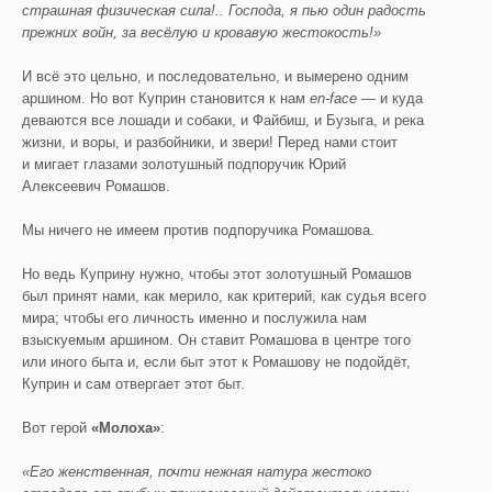
страшная физическая сила!.. Господа, я пью один радость
прежних войн, за весёлую и кровавую жестокость!»
И всё это цельно, и последовательно, и вымерено одним
аршином. Но вот Куприн становится к нам
en-face
— и куда
деваются все лошади и собаки, и Файбиш, и Бузыга, и река
жизни, и воры, и разбойники, и звери! Перед нами стоит
и мигает глазами золотушный подпоручик Юрий
Алексеевич Ромашов.
Мы ничего не имеем против подпоручика Ромашова.
Но ведь Куприну нужно, чтобы этот золотушный Ромашов
был принят нами, как мерило, как критерий, как судья всего
мира; чтобы его личность именно и послужила нам
взыскуемым аршином. Он ставит Ромашова в центре того
или иного быта и, если быт этот к Ромашову не подойдёт,
Куприн и сам отвергает этот быт.
Вот герой
«Молоха»
:
«Его женственная, почти нежная натура жестоко