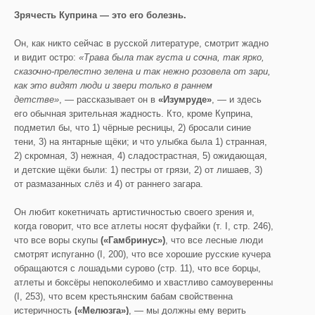
Зрячесть Куприна — это его болезнь.
Он, как никто сейчас в русской литературе, смотрит жадно
и видит остро:
«Трава была так густа и сочна, так ярко,
сказочно-прелестно зелена и так нежно розовела от зари,
как это видят люди и звери только в раннем
детстве»
, — рассказывает он в
«Изумруде»
, — и здесь
его обычная зрительная жадность. Кто, кроме Куприна,
подметил бы, что 1) чёрные ресницы, 2) бросали синие
тени, 3) на янтарные щёки; и что улыбка была 1) странная,
2) скромная, 3) нежная, 4) сладострастная, 5) ожидающая,
и детские щёки были: 1) пестры от грязи, 2) от лишаев, 3)
от размазанных слёз и 4) от раннего загара.
Он любит кокетничать артистичностью своего зрения и,
когда говорит, что все атлеты носят фуфайки (т. I, стр. 246),
что все воры скупы
(«Гамбринус»)
, что все лесные люди
смотрят испуганно (I, 200), что все хорошие русские кучера
обращаются с лошадьми сурово (стр. 11), что все борцы,
атлеты и боксёры непоколебимо и хвастливо самоуверенны
(I, 253), что всем крестьянским бабам свойственна
истеричность
(«Мелюзга»)
, — мы должны ему верить