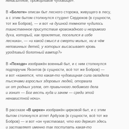
ненасытное, прожорливое чудовище»
.
В
«Болоте»
описан быт лесного сторожа, живущего в лесу,
а с этим бытом столкнулся студент Сердюков (в сущности,
тот же Бобров), — и вот
«в душной темноте чудилось
таинственное присутствие кровожадного и незримого
духа, который, как проклятие, поселился в избе
лесника»
, —
«и какой смысл в смерти милых, ни в чём
неповинных детей, у которых высасывает кровь
уродливый болотный вампир?»
В
«Походе»
изображён военный быт, и с ним столкнулся
подпоручик Яхонтов (в сущности, всё тот же Бобров) —
и вот
«кажется, что какая-то чудовищная сила овладела
тысячами взрослых здоровых людей, оторвала
их от родных углов, от привычного любимого дела
и гонит — Бог весть куда и зачем — среди этой
ненавистной ночи».
В рассказе
«В цирке»
изображён цирковой быт, и с этим
бытом столкнулся атлет Арбузов (в сущности, всё тот же
Бобров) — и вот
«он чувствовал, что его держит здесь
и заставляет именно так поступать какая-то