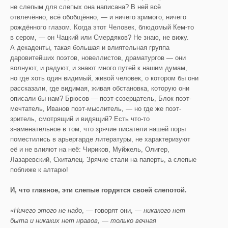
не слепым для слепых она написана? В ней всё
отвлечённо, всё обобщённо, — и ничего зримого, ничего
рождённого глазом. Когда этот Человек, блюдомый Кем-то
в сером, — он Чацкий или Смердяков? Не знаю, не вижу.
А декаденты, такая большая и влиятельная группа
даровитейших поэтов, новеллистов, драматургов — они
волнуют, и радуют, и знают много путей к нашим думам,
но где хоть один видимый, живой человек, о котором бы они
рассказали, где видимая, живая обстановка, которую они
описали бы нам? Брюсов — поэт-созерцатель, Блок поэт-
мечтатель, Иванов поэт-мыслитель, — но где же поэт-
зритель, смотрящий и видящий? Есть что-то
знаменательное в том, что зрячие писатели нашей поры
поместились в арьергарде литературы, не характеризуют
её и не влияют на неё: Чириков, Муйжель, Олигер,
Лазаревский, Скиталец. Зрячие стали на паперть, а слепые
поближе к алтарю!
И, что главное, эти слепые гордятся своей слепотой.
«Ничего этого не надо
, — говорят они, —
никакого нет
быта и никаких нет нравов, — только вечная