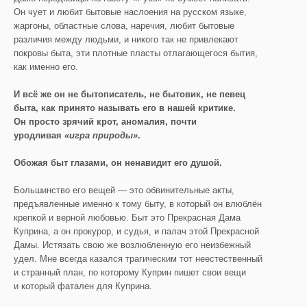
Он чует и любит бытовые наслоения на русском языке,
жаргоны, областные слова, наречия, любит бытовые
различия между людьми, и никого так не привлекают
покровы быта, эти плотные пласты отлагающегося бытия,
как именно его.
И всё же он не бытописатель, не бытовик, не певец
быта, как принято называть его в нашей критике.
Он просто зрячий крот, аномалия, почти
уродливая
«игра природы»
.
Обожая быт глазами, он ненавидит его душой.
Большинство его вещей — это обвинительные акты,
предъявленные именно к тому быту, в который он влюблён
крепкой и верной любовью. Быт это Прекрасная Дама
Куприна, а он прокурор, и судья, и палач этой Прекрасной
Дамы. Истязать свою же возлюбленную его неизбежный
удел. Мне всегда казался трагическим тот неестественный
и странный план, по которому Куприн пишет свои вещи
и который фатален для Куприна.