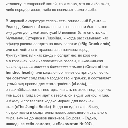
человеку, с содранной кожей, то я скажу, что он либо лжёт,
либо передёргивает, либо не понимает самого себя.
В мировой литературе теперь есть гениальный Бузыга —
Редьярд Киплинг. И когда он пишет о военном быте, какое
ему дело до чужой золотухи! В военном быте он отыскал
Мульвани, Ортериса и Лиройда, и когда рассказывает, как
офицер распял солдата на полу палатки
(«Big Drunk draf»)
;
или как лейтенант Брэзноз взял нагишом город
Лунгтунгпен; или как каждый солдат нёс по корзине,
а в корзинах были человеческие головы, и
«кап-кап-кап
капала кровь из корзин и багрянила землю»
(«Grave of the
hundred head»)
; или когда он сочиняет солдатскую песню,
где советует солдатам мародёрство и грабёж, и составляет
целый ряд правил для этого грабежа
(«Loot»)
, —
он захлёбывается от восторга и знать не хочет подпоручика
Ромашова. Когда он идёт к зверям, он видит Багиру, и Каа,
и Акелу и составляет кодекс морали для волчьей
стаи
(«The Jung
l
e Book»)
. Когда он идёт на фабрику,
к строителям и создателям нового железного и стального
мира, ему не до нервов инженера Боброва.
«Судно,
нашедшее себя самого»
, и
«Локомотив № 007»
,