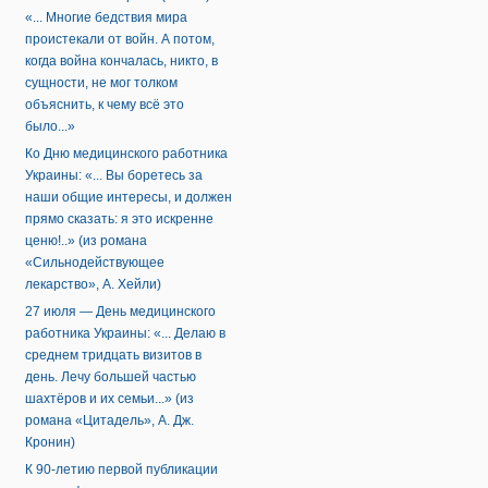
«... Многие бедствия мира
проистекали от войн. А потом,
когда война кончалась, никто, в
сущности, не мог толком
объяснить, к чему всё это
было...»
Ко Дню медицинского работника
Украины: «... Вы боретесь за
наши общие интересы, и должен
прямо сказать: я это искренне
ценю!..» (из романа
«Сильнодействующее
лекарство», А. Хейли)
27 июля — День медицинского
работника Украины: «... Делаю в
среднем тридцать визитов в
день. Лечу большей частью
шахтёров и их семьи...» (из
романа «Цитадель», А. Дж.
Кронин)
К 90-летию первой публикации