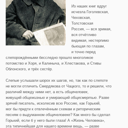
Из наших книг вдруг
исчезла Гоголевская,
Чеховская,
Толстовская
Россия, — вся зримая,
вся отчётливо
видимая, нестерпимо
бьющая по глазам,
и точно перед
слепорождёнными бесследно прошло многоликое
потомство и Хоря, и Калиныча, и Хлестакова, и Стивы
Облонского, и трёх сестёр.
Слепые услышали шорох их шагов, но, так как по слепоте
не могли отличить Смердякова от Чацкого, то и решили, что
различий между ними нет, а есть
общечеловек
,
живущий
общежизнью
и умирающий
общесмертью
. Разве
зрячий писатель, исколесив всю Россию, как Горький,
мог бы придти к отвлечённым схемам и риторическим
песням о выдуманном
общечеловеке
? Как много бы сделал
Горький, если б у него были глаза! А «Жизнь Человека»,
эта типичнейшая для нашего времени вещь, — разве