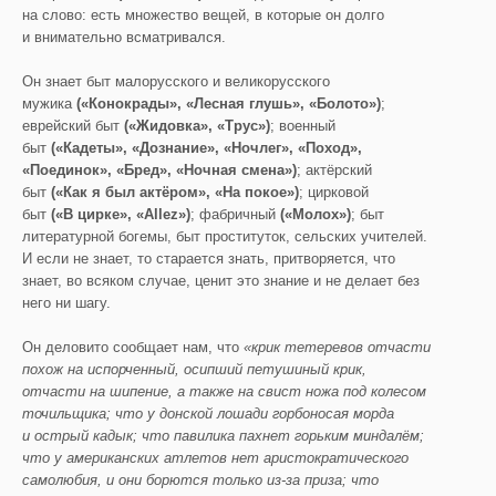
на слово: есть множество вещей, в которые он долго
и внимательно всматривался.
Он знает быт малорусского и великорусского
мужика
(«Конокрады», «Лесная глушь», «Болото»)
;
еврейский быт
(«Жидовка», «Трус»)
; военный
быт
(«Кадеты», «Дознание», «Ночлег», «Поход»,
«Поединок», «Бред», «Ночная смена»)
; актёрский
быт
(«Как я был актёром», «На покое»)
; цирковой
быт
(«В цирке», «Allez»)
; фабричный
(«Молох»)
; быт
литературной богемы, быт проституток, сельских учителей.
И если не знает, то старается знать, притворяется, что
знает, во всяком случае, ценит это знание и не делает без
него ни шагу.
Он деловито сообщает нам, что
«крик тетеревов отчасти
похож на испорченный, осипший петушиный крик,
отчасти на шипение, а также на свист ножа под колесом
точильщика; что у донской лошади горбоносая морда
и острый кадык; что павилика пахнет горьким миндалём;
что у американских атлетов нет аристократического
самолюбия, и они борются только из-за приза; что