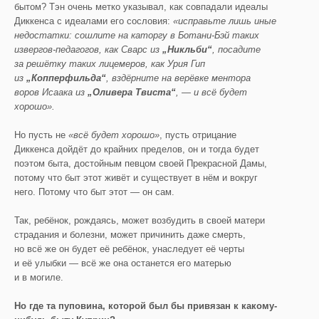
бытом? Тэн очень метко указывал, как совпадали идеалы
Диккенса с идеалами его сословия:
«исправьте лишь иные
недостатки: сошлите на каторгу в Ботани-Бэй таких
извергов-педагогов, как Сварс из
„Никльби“
, посадите
за решётку таких лицемеров, как Урия Гип
из
„Копперфильда“
, вздёрните на верёвке ментора
воров Исаака из
„Оливера Твиста“
, — и всё будет
хорошо».
Но пусть не
«всё будет хорошо»
, пусть отрицание
Диккенса дойдёт до крайних пределов, он и тогда будет
поэтом быта, достойным певцом своей Прекрасной Дамы,
потому что быт этот живёт и существует в нём и вокруг
него. Потому что быт этот — он сам.
Так, ребёнок, рождаясь, может возбудить в своей матери
страдания и болезни, может причинить даже смерть,
но всё же он будет её ребёнок, унаследует её черты
и её улыбки — всё же она останется его матерью
и в могиле.
Но где та пуповина, которой был бы привязан к какому-