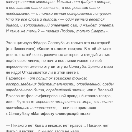
разыгрывается мистерия. Никаких нет фабул и интриг,
и все завязки давно завязаны, и все развязки давно
предсказаны, — и только вечная совершается литургия.
Что же все слова и диалоги? — один вечный ведётся
диалог, и вопрошающий отвечает сам, и жаждет ответа.
И какие же темы? — только Любовь, только Смерть»
.
Это я цитирую Фёдора Сологуба из только что вышедшей
(в «Шиповнике»)
«Книги о новом театре»
. В этой «Книге»
десять статей очень различных авторов, и каждый из них
ведёт свою линию, но почти все линии имеют точкой
пересечения именно эту цитату из Сологуба. Зримого мира
не надо! Отказывается ли в этой книге г.
Рафалович
«от попыток возможно точного
воспроизведения действительности, определённой среды,
определённого быта, определённой эпохи»
; или г. Валерий
Брюсов от фальсифицированной правды бытового театра;
или г. Чулков от
«приятия эмпирического мира, как начала
преходящего и непрочного»
, — они все примыкают
к Сологубову
«Манифесту слепорождённых»
.
— Никакого нет быта и никаких нет нравов... Никаких нет
фабул и интриг... И ничего этого не надо.