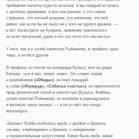
пробирная палатка куда-то исчезла, и мы каждый остались
с десятью аршинами, и все они разные, и это самое
страшное, это полный разгром, это нигилизм, это всё
равно, как если бы не было ни у кого ни одного аршина, —
и вот посмотрите на Куприна, наименее трагического
из всех писателей, даже и его постигло это несчастье.
У него, как и у штабс-капитана Рыбникова, в профиль одно
лицо, а
en-face
другое.
В профиль он похож на конокрада Бузыгу, или на дядю
Ерошку:
«уж я его, зверя, знаю»
. Он славит воров
и разбойников
(«Обида»)
, он поит лошадей
и собак
(«Изумруд», «Собачье счастье»)
, он преклоняется
пред физической силой и смелостью (Бузыга, Файбиш,
штабс-капитан Рыбников), он влюблён в равнодушную
и великую
«реку жизни»
, — и не устаёт без конца
восклицать:
«Битвы! Когда сходились грудь с грудью и дрались
часами, хладнокровно и бешено, с озверением
и поразительным искусством. Какие были люди, какая