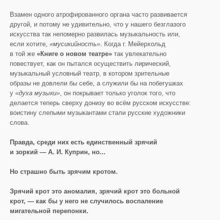
Взамен одного атрофированного органа часто развивается
другой, и потому не удивительно, что у нашего безглазого
искусства так непомерно развилась музыкальность или,
если хотите,
«мусикийность»
. Когда г. Мейерхольд
в той же
«Книге о новом театре»
так увлекательно
повествует, как он пытался осуществить лирический,
музыкальный условный театр, в котором зрительные
образы не довлели бы себе, а служили бы на побегушках
у
«духа музыки»
, он покрывает только уголок того, что
делается теперь сверху донизу во всём русском искусстве:
воистину слепыми музыкантами стали русские художники
слова.
Правда, среди них есть единственный зрячий
и зоркий — А. И. Куприн, но...
Но страшно быть зрячим кротом.
Зрячий крот это аномалия, зрячий крот это больной
крот, — как бы у него не случилось воспаление
мигательной перепонки.