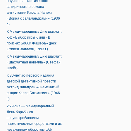
научно-фантастического
сатирического романа-
антиутопии Карела Чапека
«Война с саламандрами» (1936
г.)
К Международному Дню шахмат:
х/ф «Выбор игры», или «В
поисках Бобби Фишера» (реж.
Стивен Заиллян, 1993 г.)
К Международному Дню шахмат:
«Шахматная новелла» (Стефан
Цвейг)
К 80-летию первого издания
детской детективной повести
Астрид Линдгрен «Знаменитый
сыщик Калле Блюмквист» (1946
г.)
26 июня — Международный
День борьбы со
злоупотреблением
наркотическими средствами и их
незаконным оборотом: х/ф