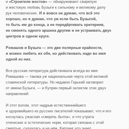
и
«Строители мостов»
— обнаруживают свирепую
и жестокую любовь Бузыги к сильному и великому делу
рук человеческих.
И я вовсе не думаю, что всё это
хорошо, но я думаю, что уж если быть Бузыгой,
то быть им до конца, а не передёргивать критериев,
не сменять одного аршина другим и не устраивать двух
центров в одном круге.
Ромашов и Бузыга — это две полярные крайности,
и можно любить их обе, но действовать надо во имя
одной из них.
Вся русская литература действовала всегда во имя
Ромашова — такова уж национальная черта этой великой
славянской литературы. Но недавно Горький заговорил
от имени Бузыги, — и Куприн первый эклектик этих двух
направлений.
И этот взлом, этот надрыв естественнейшего
и здоровейшего из русских писателей показывает, что и его
коснулась ужасная
«смерть быта»
, и что утрата
этических и эстетических норм, которая связана с этой
смертью, сказалась и на нём. Киплинг что знает,