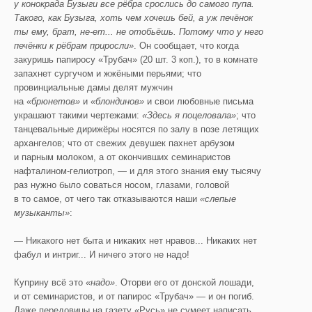
у конокрада Бузыги все рёбра срослись до самого пупа.
Такого, как Бузыга, хоть чем хочешь бей, а уж печёнок
ты ему, брат, не-ет... не отобьёшь. Потому что у него
печёнки к рёбрам приросли»
. Он сообщает, что когда
закуришь папиросу «Трубач» (20 шт. 3 коп.), то в комнате
запахнет сургучом и жжёными перьями; что
провинциальные дамы делят мужчин
на
«брюнетов»
и
«блондинов»
и свои любовные письма
украшают такими чертежами:
«Здесь я поцеловала»
; что
танцевальные дирижёры носятся по залу в позе летящих
архангелов; что от свежих девушек пахнет арбузом
и парным молоком, а от окончивших семинаристов
нафталином-гелиотроп, — и для этого знания ему тысячу
раз нужно было соваться носом, глазами, головой
в то самое, от чего так отказываются наши
«слепые
музыканты»
:
— Никакого нет быта и никаких нет нравов... Никаких нет
фабул и интриг... И ничего этого не надо!
Куприну всё это
«надо»
. Оторви его от донской лошади,
и от семинаристов, и от папирос «Трубач» — и он погиб.
Даже передовицы на газету «Русь» не сумеет написать.