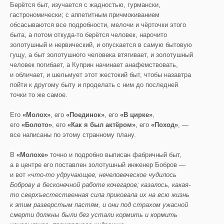
Берётся быт, изучается с жадностью, гурмански,
гастрономически; с аппетитным причмокиванием
обсасываются все подробности, мелочи и чёрточки этого
быта, а потом откуда-то берётся человек, нарочито
золотушный и нервический, и опускается в самую бытовую
гущу, а быт золотушного человека втягивает, и золотушный
человек погибает, а Куприн начинает анафемствовать,
и обличает, и шельмует этот жестокий быт, чтобы назавтра
пойти к другому быту и проделать с ним до последней
точки то же самое.
Его
«Молох»
, его
«Поединок»
, его
«В цирке»
,
его
«Болото»
, его
«Как я был актёром»
, его
«Поход»
, —
все написаны по этому странному плану.
В
«Молохе»
точно и подробно выписан фабричный быт,
а в центре его поставлен золотушный инженер Бобров —
и вот
«что-то удручающее, нечеловеческое чудилось
Боброву в бесконечной работе кочегаров; казалось, какая-
то сверхъестественная сила приковала их на всю жизнь
к этим разверстым пастям, и они под страхом ужасной
смерти должны были без устали кормить и кормить