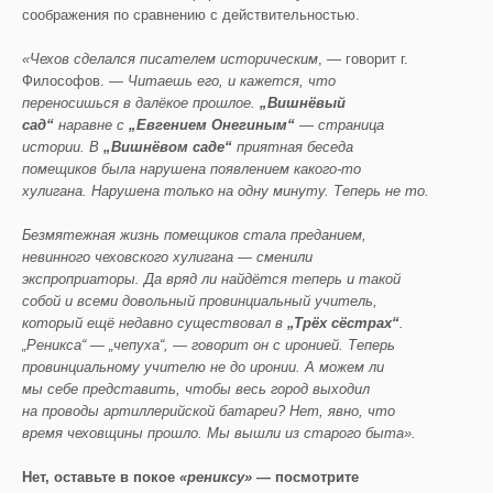
соображения по сравнению с действительностью.
«Чехов сделался писателем историческим
, — говорит г.
Философов. —
Читаешь его, и кажется, что
переносишься в далёкое прошлое.
„Вишнёвый
сад“
наравне с
„Евгением
Онегиным“
— страница
истории. В
„Вишнёвом саде“
приятная беседа
помещиков была нарушена появлением какого-то
хулигана. Нарушена только на одну минуту. Теперь не то.
Безмятежная жизнь помещиков стала преданием,
невинного чеховского хулигана — сменили
экспроприаторы. Да вряд ли найдётся теперь и такой
собой и всеми довольный провинциальный учитель,
который ещё недавно существовал в
„Трёх
сёстрах“
.
„Реникса“ — „чепуха“, — говорит он с иронией. Теперь
провинциальному учителю не до иронии. А можем ли
мы себе представить, чтобы весь город выходил
на проводы артиллерийской батареи? Нет, явно, что
время чеховщины прошло. Мы вышли из старого быта».
Нет, оставьте в покое
«рениксу»
— посмотрите