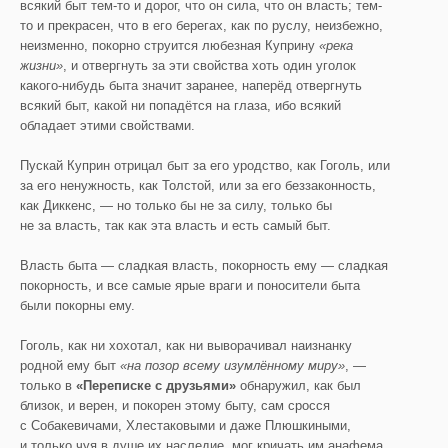
всякий быт тем-то и дорог, что он сила, что он власть; тем-
то и прекрасен, что в его берегах, как по руслу, неизбежно,
неизменно, покорно струится любезная Куприну
«река
жизни»
, и отвергнуть за эти свойства хоть один уголок
какого-нибудь быта значит заранее, наперёд отвергнуть
всякий быт, какой ни попадётся на глаза, ибо всякий
обладает этими свойствами.
Пускай Куприн отрицал быт за его уродство, как Гоголь, или
за его ненужность, как Толстой, или за его беззаконность,
как Диккенс, — но только бы не за силу, только бы
не за власть, так как эта власть и есть самый быт.
Власть быта — сладкая власть, покорность ему — сладкая
покорность, и все самые ярые враги и поносители быта
были покорны ему.
Гоголь, как ни хохотал, как ни выворачивал наизнанку
родной ему быт
«на позор всему
изумлённому миру»
, —
только в
«Переписке с друзьями»
обнаружил, как был
близок, и верен, и покорен этому быту, сам сросся
с Собакевичами, Хлестаковыми и даже Плюшкиными,
и только чуя в душе их наследие, мог кричать им анафема.