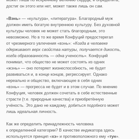
достиг он этого или нет, может также лишь он сам.
«
Вэнь
» — «культура», «литература». Благородный муж
должен иметь богатую внутреннюю культуру. Без духовной
культуры человек не может стать благородным, это
невозможно. Но в то же время Конфуций предостерегал
от чрезмерного увлечения «вэнь»: «
Когда в человеке
одерживают верх свойства натуры, получается дикость,
когда образованность — одна ученость
». Конфуций
понимал, что общество не может состоять из одних
«жэнь» — оно потеряет жизнеспособность, не будет
развиваться и, в конце концов, регрессирует. Однако
нереально и общество, включающее в себя одних
«вэнь» — прогресса не будет и в этом случае. По мнению
Конфуция, человек должен сочетать в себе естественные
страсти (т.е. природные качества) и приобретённую
учёность. Это дано не каждому, добиться подобного может
лишь идеальная личность.
Как же определить принадлежность человека
к определенной категории? В качестве индикатора здесь
используется принцип «
хэ
» и противоположного ему «
тун
».