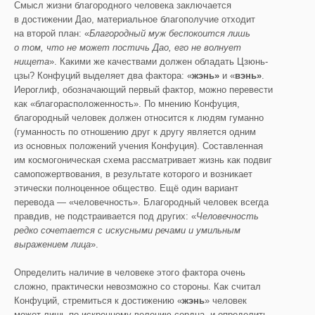
Смысл жизни благородного человека заключается
в достижении Дао, материальное благополучие отходит
на второй план: «
Благородный муж беспокоится лишь
о том, что не может постичь Дао, его не волнует
нищета
». Какими же качествами должен обладать Цзюнь-
цзы? Конфуций выделяет два фактора: «
жэнь»
и «
вэнь»
.
Иероглиф, обозначающий первый фактор, можно перевести
как «благорасположенность». По мнению Конфуция,
благородный человек должен относится к людям гуманно
(гуманность по отношению друг к другу является одним
из основных положений учения Конфуция). Составленная
им космогоническая схема рассматривает жизнь как подвиг
самопожертвования, в результате которого и возникает
этически полноценное общество. Ещё один вариант
перевода — «человечность». Благородный человек всегда
правдив, не подстраивается под других: «
Человечность
редко сочетается с искусными речами и умильным
выражением лица
».
Определить наличие в человеке этого фактора очень
сложно, практически невозможно со стороны. Как считал
Конфуций, стремиться к достижению «
жэнь
» человек
может лишь по искреннему велению сердца, и определить,