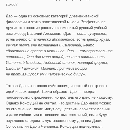
такое?
Дао — одна из основных категорий древнекитайской
философии и этико-политической мысли. Эффективнее
других это понятие раскрыл знаменитый русский учёный-
востоковед Василий Алексеев: «
Дао — есть сущность,
есть нечто статически абсолютное, есть центр круга,
вечная точка вне познавания и измерений, нечто
единственно правое и истинное. Оно — самопроизвольное
естество, Оно для мира вещей, поэта и наития есть
Истинный Владыка, Небесный станок, лепящий формы,
Высшая Гармония, Магнит, притягивающий
не противящуюся ему человеческую душу
».
Таково Дао как высшая субстанция, инертный центр всех
идей и всех вещей. Таким образом, Дао — предел
человеческих стремлений, но достичь его дано не каждому.
Однако Конфуций не считал, что достичь Дао невозможно:
по его мнению, люди могут осуществить свои стремления
и даже избавиться от ненавистных состояний, если будут
неуклонно следовать «установленному для них Дао».
Сопоставляя Дао и Человека, Конфуций подчёркивал,