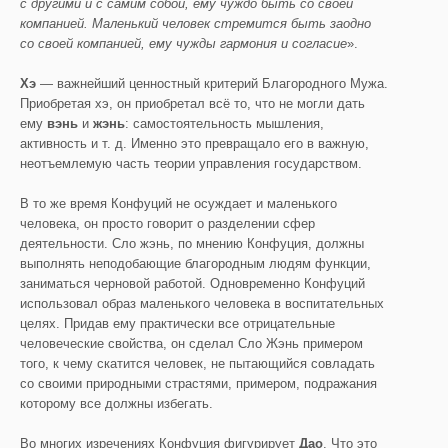
с другими и с самим собой, ему чуждо быть со своей
компанией. Маленький человек стремится быть заодно
со своей компанией, ему чужды гармония и согласие
».
Хэ
— важнейший ценностный критерий Благородного Мужа.
Приобретая хэ, он приобретал всё то, что не могли дать
ему
вэнь
и
жэнь
: самостоятельность мышления,
активность и т. д. Именно это превращало его в важную,
неотъемлемую часть теории управления государством.
В то же время Конфуций не осуждает и маленького
человека, он просто говорит о разделении сфер
деятельности. Сло жэнь, по мнению Конфуция, должны
выполнять неподобающие благородным людям функции,
заниматься черновой работой. Одновременно Конфуций
использовал образ маленького человека в воспитательных
целях. Придав ему практически все отрицательные
человеческие свойства, он сделал Сло Жэнь примером
того, к чему скатится человек, не пытающийся совладать
со своими природными страстями, примером, подражания
которому все должны избегать.
Во многих изречениях Конфуция фигурирует
Дао
. Что это