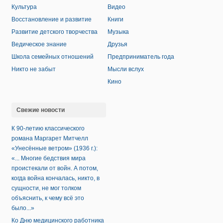
Культура
Видео
Восстановление и развитие
Книги
Развитие детского творчества
Музыка
Ведическое знание
Друзья
Школа семейных отношений
Предприниматель года
Никто не забыт
Мысли вслух
Кино
Свежие новости
К 90-летию классического
романа Маргарет Митчелл
«Унесённые ветром» (1936 г.):
«... Многие бедствия мира
проистекали от войн. А потом,
когда война кончалась, никто, в
сущности, не мог толком
объяснить, к чему всё это
было...»
Ко Дню медицинского работника