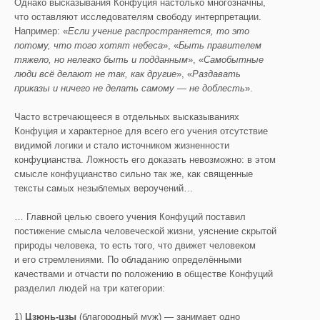
Однако высказывания Конфуция настолько многозначны,
что оставляют исследователям свободу интерпретации.
Например: «
Если учение распространяется, то это
потому, что того хотят небеса
», «
Быть правителем
тяжело, но нелегко быть и подданным
», «
Самобытные
люди всё делают не так, как другие
», «
Раздавать
приказы и ничего не делать самому — не доблесть
».
Часто встречающееся в отдельных высказываниях
Конфуция и характерное для всего его учения отсутствие
видимой логики и стало источником жизненности
конфуцианства. Ложность его доказать невозможно: в этом
смысле конфуцианство сильно так же, как священные
тексты самых незыблемых вероучений…
… Главной целью своего учения Конфуций поставил
постижение смысла человеческой жизни, уяснение скрытой
природы человека, то есть того, что движет человеком
и его стремлениями. По обладанию определёнными
качествами и отчасти по положению в обществе Конфуций
разделил людей на три категории:
1)
Цзюнь-цзы
(благородный муж) — занимает одно