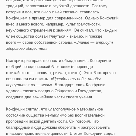
традиций, заложенных в глубокой древности. Поэтому
история и всё, что было с ней связано, ставилась
Конфуцием в пример для современников. Однако Конфуций
внёс и много нового, например, культ грамотности,
неуклонного стремления к знаниям. Он считал, что каждый
член общества обязан тянуться к знанию, и прежде
всего — своей собственной страны. «
Знание — атрибут
здорового общества
».
Все критерии нравственности объединялись Конфуцием
в общий поведенческий блок «
ли
» (в переводе
с китайского — правило, ритуал, этикет). Этот блок прочно
связывался им с
жэнь
. «
Преодолеть себя, чтобы
вернуться к ли — жэнь
». Благодаря «
ли
» Конфуцию
удалось связать воедино Общество и Государство,
соединив две важнейшие части своего учения.
Конфуций считал, что благополучное материальное
состояние общества немыслимо без воспитательной
проповеднической деятельности. Он говорил, что
благородные люди должны оберегать и распространять
в народе нравственные ценности. В этом Конфуций видел