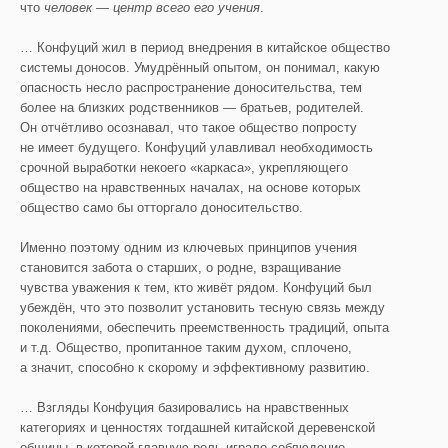
что
человек — центр всего его учения
.
… Конфуций жил в период внедрения в китайское общество
системы доносов. Умудрённый опытом, он понимал, какую
опасность несло распространение доносительства, тем
более на близких родственников — братьев, родителей.
Он отчётливо осознавал, что такое общество попросту
не имеет будущего. Конфуций улавливал необходимость
срочной выработки некоего «каркаса», укрепляющего
общество на нравственных началах, на основе которых
общество само бы отторгало доносительство.
Именно поэтому одним из ключевых принципов учения
становится забота о старших, о родне, взращивание
чувства уважения к тем, кто живёт рядом. Конфуций был
убеждён, что это позволит установить тесную связь между
поколениями, обеспечить преемственность традиций, опыта
и т.д. Общество, пропитанное таким духом, сплочено,
а значит, способно к скорому и эффективному развитию.
… Взгляды Конфуция базировались на нравственных
категориях и ценностях тогдашней китайской деревенской
общины, в которой главную роль играло соблюдение