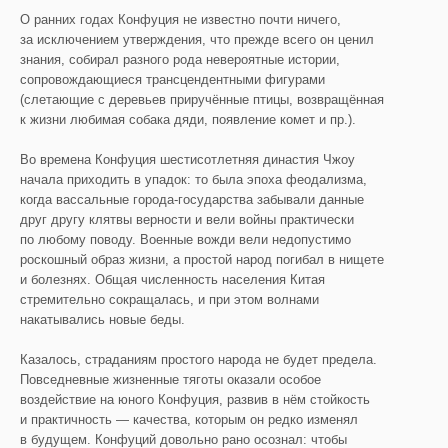
О ранних годах Конфуция не известно почти ничего,
за исключением утверждения, что прежде всего он ценил
знания, собирал разного рода невероятные истории,
сопровождающиеся трансцендентными фигурами
(слетающие с деревьев приручённые птицы, возвращённая
к жизни любимая собака дяди, появление комет и пр.).
Во времена Конфуция шестисотлетняя династия Чжоу
начала приходить в упадок: то была эпоха феодализма,
когда вассальные города-государства забывали данные
друг другу клятвы верности и вели войны практически
по любому поводу. Военные вожди вели недопустимо
роскошный образ жизни, а простой народ погибал в нищете
и болезнях. Общая численность населения Китая
стремительно сокращалась, и при этом волнами
накатывались новые беды.
Казалось, страданиям простого народа не будет предела.
Повседневные жизненные тяготы оказали особое
воздействие на юного Конфуция, развив в нём стойкость
и практичность — качества, которым он редко изменял
в будущем. Конфуций довольно рано осознал: чтобы