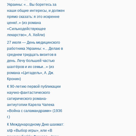
Украины: «... Вы боретесь за
наши общие интересы, и должен
прямо сказать: я это искренне
ценю!..» (из романа
«Сильнодействующее
лекарство», А. Хейли)
27 июля — День медицинского
работника Украины: «... Делаю в
среднем тридцать визитов в
день. Лечу большей частью
шахтёров и их семьи...» (из
романа «Цитадель», А. Дж.
Кронин)
К 90-летию первой публикации
научно-фантастического
сатирического романа-
антиутопии Карела Чапека
«Война с саламандрами» (1936
г.)
К Международному Дню шахмат:
х/ф «Выбор игры», или «В