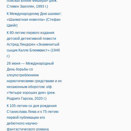
поисках Бобби Фишера» (реж.
Стивен Заиллян, 1993 г.)
К Международному Дню шахмат:
«Шахматная новелла» (Стефан
Цвейг)
К 80-летию первого издания
детской детективной повести
Астрид Линдгрен «Знаменитый
сыщик Калле Блюмквист» (1946
г.)
26 июня — Международный
День борьбы со
злоупотреблением
наркотическими средствами и их
незаконным оборотом: х/ф
«Четыре хороших дня» (реж.
Родриго Гарсиа, 2020 г.)
К 105-летию со дня рождения
Станислава Лема и к 75-летию
первой публикации его
дебютного научно-
фантастического романа