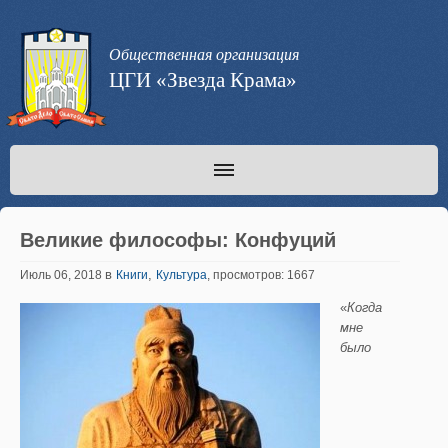
Общественная организация
ЦГИ «Звезда Крама»
Великие философы: Конфуций
в
,
Июль 06, 2018
Книги
Культура
, просмотров: 1667
«
Когда
мне
было