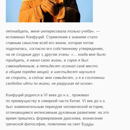
пятнадцать, меня интересовала только учёба
», —
вспоминал Конфуций.
Стремление к знаниям стало
главным смыслом всей его жизни, которая потом
поделилась, согласно его собственному утверждению,
на не сходные друг с другом этапы:
«… когда мне было
тридцать, я начал свою жизнь; в сорок я был
самонадеянным; в пятьдесят осознал своё место
в общем порядке вещей; в шестьдесят научился
не спорить; а сейчас мне семьдесят, и я в состоянии
свободно идти по жизни, не разрушая её основ
».
Конфуций родился в VI веке до н.э., проживал
по преимуществу в северной части Китая. VI век до н.э.
был знаменательным периодом человеческой истории,
отличающимся интенсивным духовным развитием: на это
время пришлись формирование даосизма, вознесение
греческой философии, появление на свет Будды.